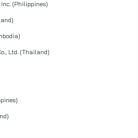
nc. (Philippines)
land)
mbodia)
, Ltd. (Thailand)
ppines)
and)