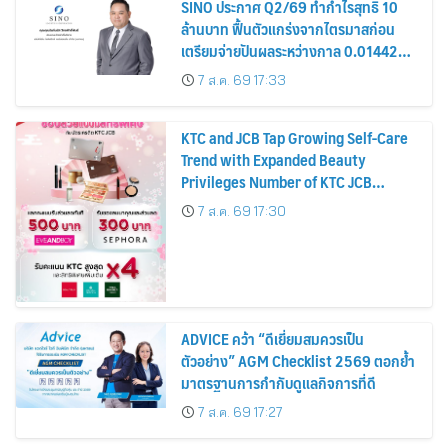
SINO ประกาศ Q2/69 ทำกำไรสุทธิ 10
ล้านบาท ฟื้นตัวแกร่งจากไตรมาสก่อน
เตรียมจ่ายปันผลระหว่างกาล 0.014423
บาทต่อหุ้น ครึ่งปีหลังมุ่งเติบโตต่อเนื่อง
7 ส.ค. 69 17:33
KTC and JCB Tap Growing Self-Care
Trend with Expanded Beauty
Privileges Number of KTC JCB
Cardmembers Spending on
7 ส.ค. 69 17:30
Cosmetics Rises 26%
ADVICE คว้า “ดีเยี่ยมสมควรเป็น
ตัวอย่าง” AGM Checklist 2569 ตอกย้ำ
มาตรฐานการกำกับดูแลกิจการที่ดี
7 ส.ค. 69 17:27