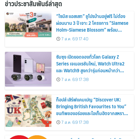
ข่าวประชาสัมพันธ์ล่าสุด
“ไซมิส แอสเสท” ชูโปรบ้านอยู่ฟรี ไม่ต้อง
ผ่อนนาน 3 ปี เจาะ 2 โครงการ “Siamese
Holm–Siamese Blossom” พร้อม
ส่วนลดและสิทธิพิเศษถึง 31 สิงหาคม
7 ส.ค. 69 17:40
2569
ซัมซุง เปิดยอดจองทั่วโลก Galaxy Z
Series เจเนอเรชันใหม่, Watch Ultra2
และ Watch9 สูงกว่ารุ่นก่อนหน้ากว่า
30%
7 ส.ค. 69 17:38
ท็อปส์ เสิร์ฟแคมเปญ “Discover UK:
Bringing British Favourites to You”
ขนทัพของอร่อยและไอเท็มฮิตจากสหราช
อาณาจักร ส่งตรงถึงมือตั้งแต่วันนี้ – 18
7 ส.ค. 69 17:38
สิงหาคมนี้