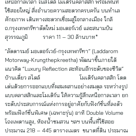
เหนือกาลเวลา ในสไตล์ โมเดิร์นคลาสสิก พร้อมพื้นที่
ใช้สอยใหญ่ สิ่งอำนวยความสะดวกครบครัน บนทำเล
ศักยภาพ เดินทางสะดวกเชื่อมสู่ใจกลางเมือง ใกล้
ถ.กรุงเทพกรีฑาตัดใหม่ มอเตอร์เวย์ และสนามบิน
สุวรรณภูมิ ราคา 11 – 30 ล้านบาท*
“ลัดดารมย์ มอเตอร์เวย์-กรุงเทพกรีฑา” (Laddarom
Motorway-Krungthepkreetha) พัฒนาขึ้นภายใต้
แนวคิด “Luxury Reflection สะท้อนอีกระดับของชีวิต”
บ้านเดี่ยว สไตล์ โมเดิร์นคลาสสิก โดด
เด่นด้วยการออกแบบที่ผสมผสานอย่างสมดุล ระหว่างรูป
แบบคลาสสิกและโมเดิร์น ให้ความรู้สึกเหนือกาลเวลา ยก
ระดับประสบการณ์แห่งการอยู่อาศัยกับฟังก์ชั่นที่ลงตัว
พร้อมฟังก์ชั่นพิเศษ (เฉพาะรุ่น) อาทิ Double Volume
โถงเพดานสูง, ห้องน้ำชมสวน ฯลฯ บนพื้นที่ใช้สอย
ประมาณ 218 – 445 ตารางเมตร ขนาดที่ดิน ประมาณ