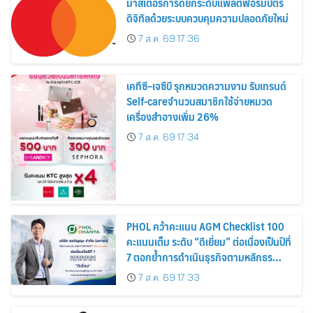
มาสเตอร์การ์ดยกระดับแพลตฟอร์มบัตร
ดิจิทัลด้วยระบบควบคุมความปลอดภัยใหม่
7 ส.ค. 69 17:36
เคทีซี–เจซีบี รุกหมวดความงาม รับเทรนด์
Self-careจำนวนสมาชิกใช้จ่ายหมวด
เครื่องสำอางเพิ่ม 26%
7 ส.ค. 69 17:34
PHOL คว้าคะแนน AGM Checklist 100
คะแนนเต็ม ระดับ “ดีเยี่ยม” ต่อเนื่องเป็นปีที่
7 ตอกย้ำการดำเนินธุรกิจตามหลักธร
รมาภิบาล โปร่งใส สร้างความเชื่อมั่นผู้ถือ
7 ส.ค. 69 17:33
หุ้น