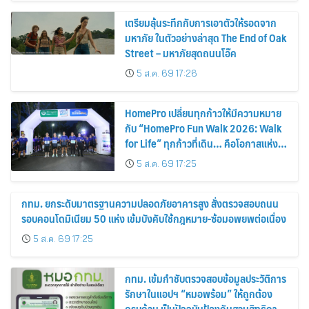
เตรียมลุ้นระทึกกับการเอาตัวให้รอดจาก
มหาภัย ในตัวอย่างล่าสุด The End of Oak
Street – มหาภัยสุดถนนโอ๊ค
5 ส.ค. 69 17:26
HomePro เปลี่ยนทุกก้าวให้มีความหมาย
กับ “HomePro Fun Walk 2026: Walk
for Life” ทุกก้าวที่เดิน… คือโอกาสแห่ง
การมีชีวิต
5 ส.ค. 69 17:25
กทม. ยกระดับมาตรฐานความปลอดภัยอาคารสูง สั่งตรวจสอบถนน
รอบคอนโดมิเนียม 50 แห่ง เข้มบังคับใช้กฎหมาย-ซ้อมอพยพต่อเนื่อง
5 ส.ค. 69 17:25
กทม. เข้มกำชับตรวจสอบข้อมูลประวัติการ
รักษาในแอปฯ “หมอพร้อม” ให้ถูกต้อง
ครบถ้วน เป็นปัจจุบันป้องกันสวมสิทธิการ