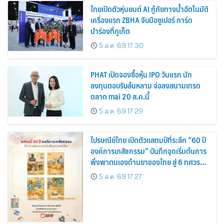
ไทยเปิดตัวหุ่นยนต์ AI กู้ภัยทางน้ำอัตโนมัติ
เครื่องแรก ZBHA จับมือซูเปอร์ การ์ด
นำร่องที่ภูเก็ต
5 ส.ค. 69 17:30
PHAT เปิดจองซื้อหุ้น IPO วันแรก นัก
ลงทุนตอบรับล้นหลาม จ่อลงสนามเทรด
ตลาด mai 20 ส.ค.นี้
5 ส.ค. 69 17:29
ไปรษณีย์ไทย เปิดตัวแสตมป์ที่ระลึก “60 ปี
องค์การเภสัชกรรม” บันทึกจุดเริ่มต้นการ
พึ่งพาตนเองด้านยาของไทย สู่ 6 ทศวรรษ
แห่งการพัฒนาสุขภาพคนไทย
5 ส.ค. 69 17:27