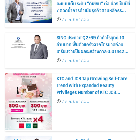
คะแนนเต็ม ระดับ “ดีเยี่ยม” ต่อเนื่องเป็นปีที่
7 ตอกย้ำการดำเนินธุรกิจตามหลักธร
รมาภิบาล โปร่งใส สร้างความเชื่อมั่นผู้ถือ
7 ส.ค. 69 17:33
หุ้น
SINO ประกาศ Q2/69 ทำกำไรสุทธิ 10
ล้านบาท ฟื้นตัวแกร่งจากไตรมาสก่อน
เตรียมจ่ายปันผลระหว่างกาล 0.014423
บาทต่อหุ้น ครึ่งปีหลังมุ่งเติบโตต่อเนื่อง
7 ส.ค. 69 17:33
KTC and JCB Tap Growing Self-Care
Trend with Expanded Beauty
Privileges Number of KTC JCB
Cardmembers Spending on
7 ส.ค. 69 17:30
Cosmetics Rises 26%