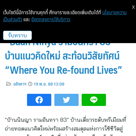
X
เว็บไซต์นี้มีการใช้งานคุกกี้ ศึกษารายละเอียดเพิ่มเติมได้ที่
นโยบายความ
เป็นส่วนตัว
และ
ข้อตกลงการใช้บริการ
เซ็นทรัลพัฒนา เรซซิเด้นซ์ เปิดตัว
“Baan Ninya รามอินทรา 83”
รับทราบ
บ้านแนวคิดใหม่ สะท้อนวิสัยทัศน์
“Where You Re-found Lives”
อสังหาฯ
19 พ.ย. 68 13:08
“บ้านนินญา รามอินทรา 83” บ้านเดี่ยวระดับพรีเมียมที่
ถ่ายทอดแนวคิดใหม่พร้อมสร้างสมดุลแห่งการใช้ชีวิตสู่