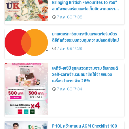
Bringing British Favourites to You”
ขนทัพของอร่อยและไอเท็มฮิตจากสหราช
อาณาจักร ส่งตรงถึงมือตั้งแต่วันนี้ – 18
7 ส.ค. 69 17:38
สิงหาคมนี้
มาสเตอร์การ์ดยกระดับแพลตฟอร์มบัตร
ดิจิทัลด้วยระบบควบคุมความปลอดภัยใหม่
7 ส.ค. 69 17:36
เคทีซี–เจซีบี รุกหมวดความงาม รับเทรนด์
Self-careจำนวนสมาชิกใช้จ่ายหมวด
เครื่องสำอางเพิ่ม 26%
7 ส.ค. 69 17:34
PHOL คว้าคะแนน AGM Checklist 100