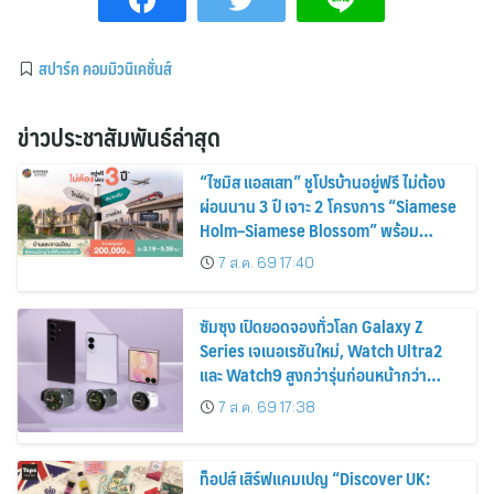
สปาร์ค คอมมิวนิเคชั่นส์
ข่าวประชาสัมพันธ์ล่าสุด
“ไซมิส แอสเสท” ชูโปรบ้านอยู่ฟรี ไม่ต้อง
ผ่อนนาน 3 ปี เจาะ 2 โครงการ “Siamese
Holm–Siamese Blossom” พร้อม
ส่วนลดและสิทธิพิเศษถึง 31 สิงหาคม
7 ส.ค. 69 17:40
2569
ซัมซุง เปิดยอดจองทั่วโลก Galaxy Z
Series เจเนอเรชันใหม่, Watch Ultra2
และ Watch9 สูงกว่ารุ่นก่อนหน้ากว่า
30%
7 ส.ค. 69 17:38
ท็อปส์ เสิร์ฟแคมเปญ “Discover UK: