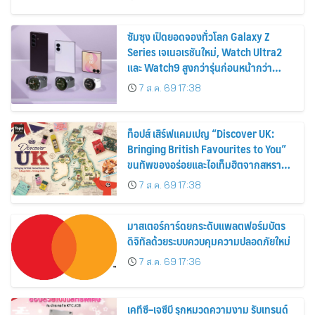
2569
ซัมซุง เปิดยอดจองทั่วโลก Galaxy Z
Series เจเนอเรชันใหม่, Watch Ultra2
และ Watch9 สูงกว่ารุ่นก่อนหน้ากว่า
30%
7 ส.ค. 69 17:38
ท็อปส์ เสิร์ฟแคมเปญ “Discover UK:
Bringing British Favourites to You”
ขนทัพของอร่อยและไอเท็มฮิตจากสหราช
อาณาจักร ส่งตรงถึงมือตั้งแต่วันนี้ – 18
7 ส.ค. 69 17:38
สิงหาคมนี้
มาสเตอร์การ์ดยกระดับแพลตฟอร์มบัตร
ดิจิทัลด้วยระบบควบคุมความปลอดภัยใหม่
7 ส.ค. 69 17:36
เคทีซี–เจซีบี รุกหมวดความงาม รับเทรนด์