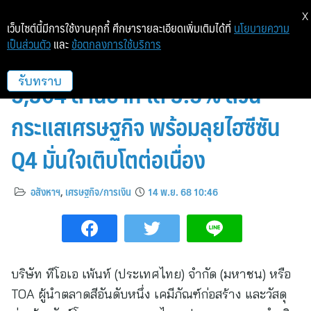
X
เว็บไซต์นี้มีการใช้งานคุกกี้ ศึกษารายละเอียดเพิ่มเติมได้ที่
นโยบายความ
เป็นส่วนตัว
และ
ข้อตกลงการใช้บริการ
TOA พลิกเกม Q3/68 กวาดรายได้
5,304 ล้านบาท โต 3.5% สวน
รับทราบ
กระแสเศรษฐกิจ พร้อมลุยไฮซีซัน
Q4 มั่นใจเติบโตต่อเนื่อง
อสังหาฯ
,
เศรษฐกิจ/การเงิน
14 พ.ย. 68 10:46
บริษัท ทีโอเอ เพ้นท์ (ประเทศไทย) จำกัด (มหาชน) หรือ
TOA ผู้นำตลาดสีอันดับหนึ่ง เคมีภัณฑ์ก่อสร้าง และวัสดุ