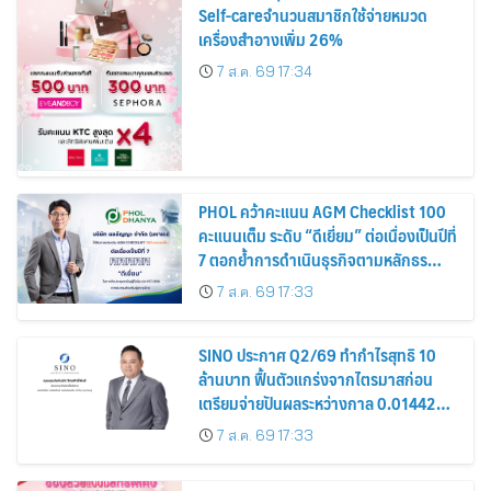
Self-careจำนวนสมาชิกใช้จ่ายหมวด
เครื่องสำอางเพิ่ม 26%
7 ส.ค. 69 17:34
PHOL คว้าคะแนน AGM Checklist 100
คะแนนเต็ม ระดับ “ดีเยี่ยม” ต่อเนื่องเป็นปีที่
7 ตอกย้ำการดำเนินธุรกิจตามหลักธร
รมาภิบาล โปร่งใส สร้างความเชื่อมั่นผู้ถือ
7 ส.ค. 69 17:33
หุ้น
SINO ประกาศ Q2/69 ทำกำไรสุทธิ 10
ล้านบาท ฟื้นตัวแกร่งจากไตรมาสก่อน
เตรียมจ่ายปันผลระหว่างกาล 0.014423
บาทต่อหุ้น ครึ่งปีหลังมุ่งเติบโตต่อเนื่อง
7 ส.ค. 69 17:33