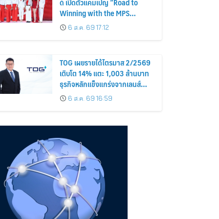
ด์ เปิดตัวแคมเปญ “Road to
Winning with the MPS
Science”
6 ส.ค. 69 17:12
TOG เผยรายได้ไตรมาส 2/2569
เติบโต 14% แตะ 1,003 ล้านบาท
ธุรกิจหลักแข็งแกร่งจากเลนส์
มูลค่าเพิ่ม และการขยายตลาดต่าง
6 ส.ค. 69 16:59
ประเทศ พร้อมเดินหน้าลงทุนเพื่อ
การเติบโตระยะยาว