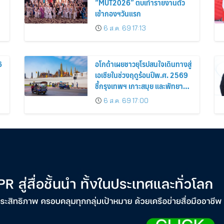
“MUT2026” ตบเท้ารายงานตัว
เข้ากองฯวันแรก
6 ส.ค. 69 17:13
6
อโกด้าเผยชาวยุโรปสนใจเดินทางสู่
เอเชียในช่วงฤดูร้อนปีพ.ศ. 2569
ชี้กรุงเทพฯ เกาะสมุย และพัทยา
ติดอันดับเมืองยอดนิยม
6 ส.ค. 69 17:00