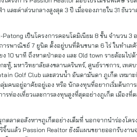
ทางโครงการ Passion Realtor มอบโปรโมชันพิเศษ รับ
้ไฟฟ้า และค่าส่วนกลางสูงสุด 3 ปี เมื่อจองภายใน 31 ธ
-Patong เป็นโครงการคอนโดมิเนียม 8 ชั้น จํานวน 3 
อการพาณิชย์ 7 ยูนิต ตั้งอยู่บนที่ดินขนาด 6 ไร่ ในทำเ
พียง 10 นาที ถึงหาดป่าตอง และ Old town รายล้อมไป
กะทู้, มหาวิทยาลัยสงขลานครินทร์, ศูนย์ราชการ, เทศบ
ntain Golf Club และสวนน้ำ อันดามันดา ภูเก็ต เหมาะ
ลุ่มคนอยู่อาศัยอยู่เอง หรือ นักลงทุนที่อยากเริ่มต้นก
ารท่องเที่ยวและการลงทุนสูงที่สุดอย่างภูเก็ต เมืองที่ต
รุกตลาดอสังหาฯภูเก็ตอย่างเต็มที่ นอกจากนำร่องโคร
ิจิ้นแล้ว Passion Realtor ยังมีแผนขยายออกรับงานจ