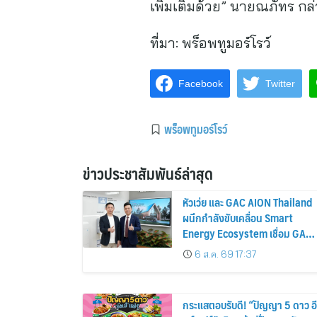
เพิ่มเติมด้วย” นายณภัทร ก
ที่มา:
พร็อพทูมอร์โรว์
Facebook
Twitter
พร็อพทูมอร์โรว์
ข่าวประชาสัมพันธ์ล่าสุด
หัวเว่ย และ GAC AION Thailand
ผนึกกำลังขับเคลื่อน Smart
Energy Ecosystem เชื่อม GAC
GN8 PHEV รถยนต์ MPV ระดับ
6 ส.ค. 69 17:37
พรีเมียม เข้ากับพลังงานแสง
อาทิตย์ภายในบ้าน
กระแสตอบรับดี! “ปัญญา 5 ดาว อี