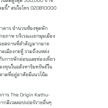
ส่วนลดสูงสุด 500,000 บาท
ันวาคมนี้* สนใจโทร 020810000
อาคาร จำนวนห้องชุดพัก
ลศักยภาพ บริเวณเเยกมุมเมือง
ด้วยสถานที่สำคัญมากมาย
าลเมืองกะทู้ รวมถึงแหล่ง
กับการพักผ่อนและท่องเที่ยว
ารลงทุนในอสังหาริมทรัพย์ใน
ลาดที่อยู่อาศัยมีแนวโน้ม
งการ The Origin Kathu-
ากดีเวลลอปเปอร์รายอื่นๆ