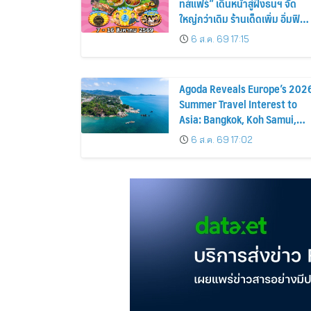
ทส์แฟร์” เดินหน้าสู่ฝั่งธนฯ จัด
ใหญ่กว่าเดิม ร้านเด็ดเพิ่ม อิ่มฟิน
10 วันเต็ม!
6 ส.ค. 69 17:15
Agoda Reveals Europe’s 202
Summer Travel Interest to
Asia: Bangkok, Koh Samui,
and Pattaya Among the Top
6 ส.ค. 69 17:02
Cities