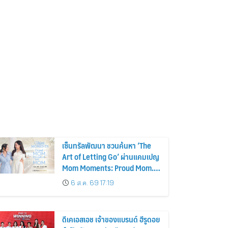
เซ็นทรัลพัฒนา ชวนค้นหา ‘The
Art of Letting Go’ ผ่านแคมเปญ
Mom Moments: Proud Mom.
Proud of My Mom.
6 ส.ค. 69 17:19
ดีเคเอสเอช เจ้าของแบรนด์ ฮีรูดอย