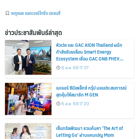
เคทูแอล แอดเวอร์ไทซิ่ง เอเจนซี่
ข่าวประชาสัมพันธ์ล่าสุด
หัวเว่ย และ GAC AION Thailand ผนึก
กำลังขับเคลื่อน Smart Energy
Ecosystem เชื่อม GAC GN8 PHEV
รถยนต์ MPV ระดับพรีเมียม เข้ากับ
6 ส.ค. 69 17:37
พลังงานแสงอาทิตย์ภายในบ้าน
เมเจอร์ ซีนีเพล็กซ์ กรุ้ป มอบประสบการณ์
สุดคุ้มให้สมาชิก M GEN
6 ส.ค. 69 17:20
เซ็นทรัลพัฒนา ชวนค้นหา ‘The Art of
Letting Go’ ผ่านแคมเปญ Mom