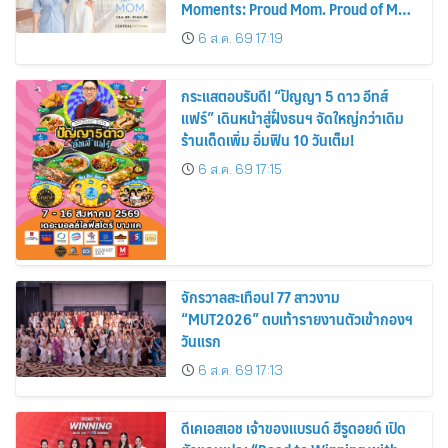
Moments: Proud Mom. Proud of My
Mom.
6 ส.ค. 69 17:19
กระแสตอบรับดี! “ปัญญา 5 ดาว อีทส์
แฟร์” เดินหน้าสู่ฝั่งธนฯ จัดใหญ่กว่าเดิม
ร้านเด็ดเพิ่ม อิ่มฟิน 10 วันเต็ม!
6 ส.ค. 69 17:15
จักรวาลสะเทือน! 77 สาวงาม
“MUT2026” ตบเท้ารายงานตัวเข้ากองฯ
วันแรก
6 ส.ค. 69 17:13
ดีเคเอสเอช เจ้าของแบรนด์ ฮีรูดอยด์ เปิด