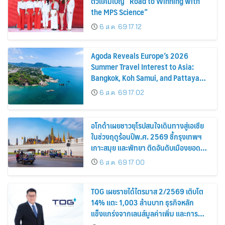
ตัวแคมเปญ “Road to Winning with
the MPS Science”
6 ส.ค. 69 17:12
Agoda Reveals Europe’s 2026
Summer Travel Interest to Asia:
Bangkok, Koh Samui, and Pattaya
Among the Top Cities
6 ส.ค. 69 17:02
อโกด้าเผยชาวยุโรปสนใจเดินทางสู่เอเชีย
ในช่วงฤดูร้อนปีพ.ศ. 2569 ชี้กรุงเทพฯ
เกาะสมุย และพัทยา ติดอันดับเมืองยอด
นิยม
6 ส.ค. 69 17:00
TOG เผยรายได้ไตรมาส 2/2569 เติบโต
14% แตะ 1,003 ล้านบาท ธุรกิจหลัก
แข็งแกร่งจากเลนส์มูลค่าเพิ่ม และการ
ขยายตลาดต่างประเทศ พร้อมเดินหน้า