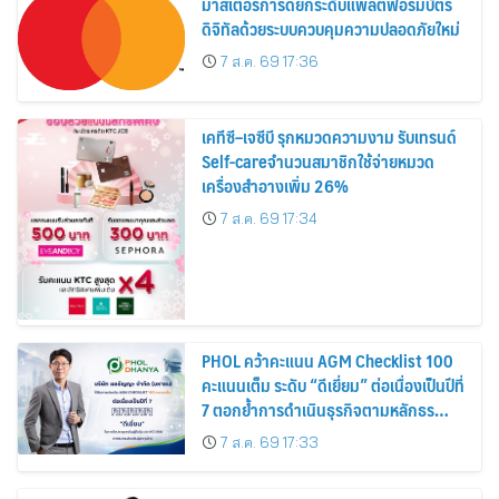
มาสเตอร์การ์ดยกระดับแพลตฟอร์มบัตร
ดิจิทัลด้วยระบบควบคุมความปลอดภัยใหม่
7 ส.ค. 69 17:36
เคทีซี–เจซีบี รุกหมวดความงาม รับเทรนด์
Self-careจำนวนสมาชิกใช้จ่ายหมวด
เครื่องสำอางเพิ่ม 26%
7 ส.ค. 69 17:34
PHOL คว้าคะแนน AGM Checklist 100
คะแนนเต็ม ระดับ “ดีเยี่ยม” ต่อเนื่องเป็นปีที่
7 ตอกย้ำการดำเนินธุรกิจตามหลักธร
รมาภิบาล โปร่งใส สร้างความเชื่อมั่นผู้ถือ
7 ส.ค. 69 17:33
หุ้น