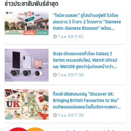
ข่าวประชาสัมพันธ์ล่าสุด
“ไซมิส แอสเสท” ชูโปรบ้านอยู่ฟรี ไม่ต้อง
ผ่อนนาน 3 ปี เจาะ 2 โครงการ “Siamese
Holm–Siamese Blossom” พร้อม
ส่วนลดและสิทธิพิเศษถึง 31 สิงหาคม
7 ส.ค. 69 17:40
2569
ซัมซุง เปิดยอดจองทั่วโลก Galaxy Z
Series เจเนอเรชันใหม่, Watch Ultra2
และ Watch9 สูงกว่ารุ่นก่อนหน้ากว่า
30%
7 ส.ค. 69 17:38
ท็อปส์ เสิร์ฟแคมเปญ “Discover UK:
Bringing British Favourites to You”
ขนทัพของอร่อยและไอเท็มฮิตจากสหราช
อาณาจักร ส่งตรงถึงมือตั้งแต่วันนี้ – 18
7 ส.ค. 69 17:38
สิงหาคมนี้