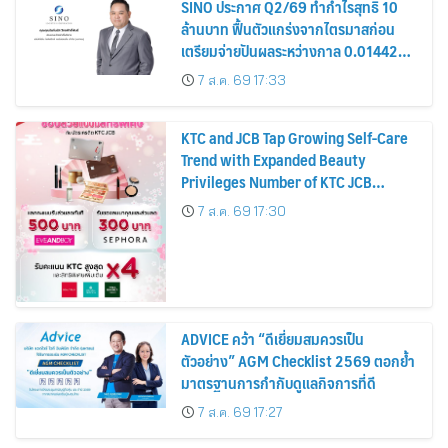
SINO ประกาศ Q2/69 ทำกำไรสุทธิ 10
ล้านบาท ฟื้นตัวแกร่งจากไตรมาสก่อน
เตรียมจ่ายปันผลระหว่างกาล 0.014423
บาทต่อหุ้น ครึ่งปีหลังมุ่งเติบโตต่อเนื่อง
7 ส.ค. 69 17:33
KTC and JCB Tap Growing Self-Care
Trend with Expanded Beauty
Privileges Number of KTC JCB
Cardmembers Spending on
7 ส.ค. 69 17:30
Cosmetics Rises 26%
ADVICE คว้า “ดีเยี่ยมสมควรเป็น
ตัวอย่าง” AGM Checklist 2569 ตอกย้ำ
มาตรฐานการกำกับดูแลกิจการที่ดี
7 ส.ค. 69 17:27