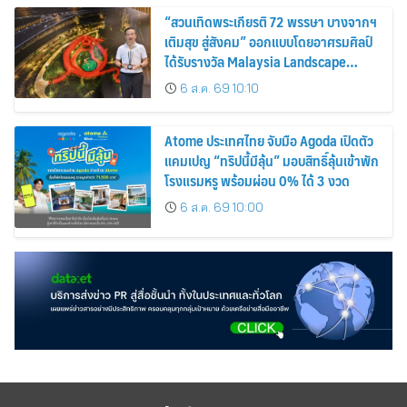
“สวนเทิดพระเกียรติ 72 พรรษา บางจากฯ
เติมสุข สู่สังคม” ออกแบบโดยอาศรมศิลป์
ได้รับรางวัล Malaysia Landscape
Architecture Award 2026
6 ส.ค. 69 10:10
Atome ประเทศไทย จับมือ Agoda เปิดตัว
แคมเปญ “ทริปนี้มีลุ้น” มอบสิทธิ์ลุ้นเข้าพัก
โรงแรมหรู พร้อมผ่อน 0% ได้ 3 งวด
6 ส.ค. 69 10:00