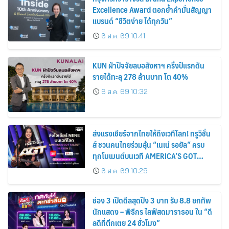
Excellence Award ตอกย้ำคำมั่นสัญญา
แบรนด์ “ชีวิตง่าย ได้ทุกวัน”
6 ส.ค. 69 10:41
KUN ฝ่าปัจจัยลบอสังหาฯ ครึ่งปีแรกดัน
รายได้ทะลุ 278 ล้านบาท โต 40%
6 ส.ค. 69 10:32
ส่งแรงเชียร์จากไทยให้ถึงเวทีโลก! ทรูวิชั่น
ส์ ชวนคนไทยร่วมลุ้น “เนเน่ รอยัล” ครบ
ทุกโมเมนต์บนเวที AMERICA’S GOT
TALENT SEASON 21
6 ส.ค. 69 10:29
ช่อง 3 เปิดดีลสุดปัง 3 บาท รับ 8.8 ยกทัพ
นักแสดง – พิธีกร ไลฟ์สดมาราธอน ใน “ดี
ลดีที่ตึกเตย 24 ชั่วโมง”