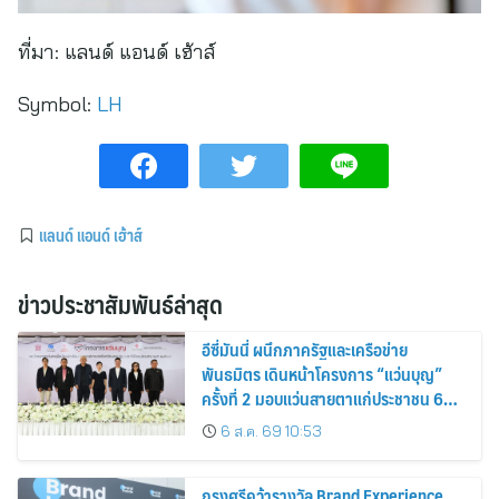
ที่มา:
แลนด์ แอนด์ เฮ้าส์
Symbol:
LH
แลนด์ แอนด์ เฮ้าส์
ข่าวประชาสัมพันธ์ล่าสุด
อีซี่มันนี่ ผนึกภาครัฐและเครือข่าย
พันธมิตร เดินหน้าโครงการ “แว่นบุญ”
ครั้งที่ 2 มอบแว่นสายตาแก่ประชาชน 600
คน ขยายโอกาสการมองเห็นสู่ชุมชนไทย
6 ส.ค. 69 10:53
กรุงศรีคว้ารางวัล Brand Experience