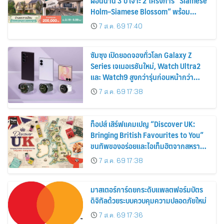
ผ่อนนาน 3 ปี เจาะ 2 โครงการ “Siamese
Holm–Siamese Blossom” พร้อม
ส่วนลดและสิทธิพิเศษถึง 31 สิงหาคม
7 ส.ค. 69 17:40
2569
ซัมซุง เปิดยอดจองทั่วโลก Galaxy Z
Series เจเนอเรชันใหม่, Watch Ultra2
และ Watch9 สูงกว่ารุ่นก่อนหน้ากว่า
30%
7 ส.ค. 69 17:38
ท็อปส์ เสิร์ฟแคมเปญ “Discover UK:
Bringing British Favourites to You”
ขนทัพของอร่อยและไอเท็มฮิตจากสหราช
อาณาจักร ส่งตรงถึงมือตั้งแต่วันนี้ – 18
7 ส.ค. 69 17:38
สิงหาคมนี้
มาสเตอร์การ์ดยกระดับแพลตฟอร์มบัตร
ดิจิทัลด้วยระบบควบคุมความปลอดภัยใหม่
7 ส.ค. 69 17:36