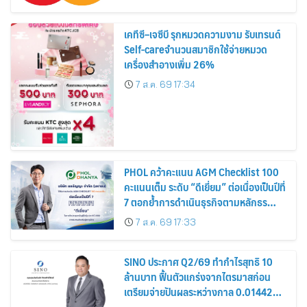
เคทีซี–เจซีบี รุกหมวดความงาม รับเทรนด์
Self-careจำนวนสมาชิกใช้จ่ายหมวด
เครื่องสำอางเพิ่ม 26%
7 ส.ค. 69 17:34
PHOL คว้าคะแนน AGM Checklist 100
คะแนนเต็ม ระดับ “ดีเยี่ยม” ต่อเนื่องเป็นปีที่
7 ตอกย้ำการดำเนินธุรกิจตามหลักธร
รมาภิบาล โปร่งใส สร้างความเชื่อมั่นผู้ถือ
7 ส.ค. 69 17:33
หุ้น
SINO ประกาศ Q2/69 ทำกำไรสุทธิ 10
ล้านบาท ฟื้นตัวแกร่งจากไตรมาสก่อน
เตรียมจ่ายปันผลระหว่างกาล 0.014423
บาทต่อหุ้น ครึ่งปีหลังมุ่งเติบโตต่อเนื่อง