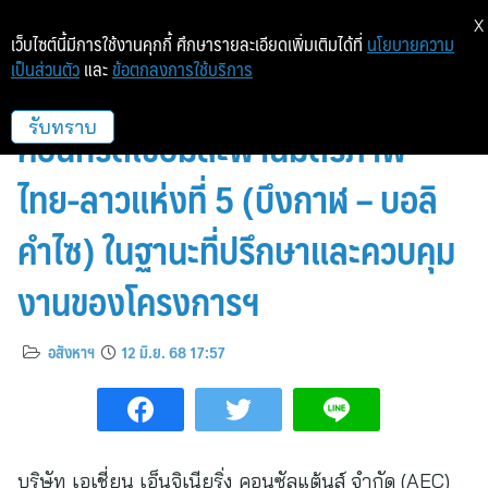
X
เว็บไซต์นี้มีการใช้งานคุกกี้ ศึกษารายละเอียดเพิ่มเติมได้ที่
นโยบายความ
เป็นส่วนตัว
และ
ข้อตกลงการใช้บริการ
เอเชี่ยน เอ็นจิเนียริ่งฯ เข้าร่วมพิธีเท
คอนกรีตเชื่อมสะพานมิตรภาพ
รับทราบ
ไทย-ลาวแห่งที่ 5 (บึงกาฬ – บอลิ
คำไซ) ในฐานะที่ปรึกษาและควบคุม
งานของโครงการฯ
อสังหาฯ
12 มิ.ย. 68 17:57
บริษัท เอเชี่ยน เอ็นจิเนียริ่ง คอนซัลแต้นส์ จำกัด (AEC)