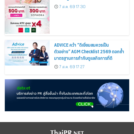
Cardmembers Spending on
7 ส.ค. 69 17:30
Cosmetics Rises 26%
ADVICE คว้า “ดีเยี่ยมสมควรเป็น
ตัวอย่าง” AGM Checklist 2569 ตอกย้ำ
มาตรฐานการกำกับดูแลกิจการที่ดี
7 ส.ค. 69 17:27