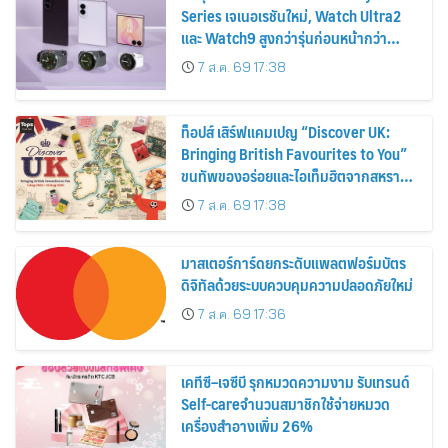
Series เจเนอเรชันใหม่, Watch Ultra2
และ Watch9 สูงกว่ารุ่นก่อนหน้ากว่า
30%
7 ส.ค. 69 17:38
ท็อปส์ เสิร์ฟแคมเปญ “Discover UK:
Bringing British Favourites to You”
ขนทัพของอร่อยและไอเท็มฮิตจากสหราช
อาณาจักร ส่งตรงถึงมือตั้งแต่วันนี้ – 18
7 ส.ค. 69 17:38
สิงหาคมนี้
มาสเตอร์การ์ดยกระดับแพลตฟอร์มบัตร
ดิจิทัลด้วยระบบควบคุมความปลอดภัยใหม่
7 ส.ค. 69 17:36
เคทีซี–เจซีบี รุกหมวดความงาม รับเทรนด์
Self-careจำนวนสมาชิกใช้จ่ายหมวด
เครื่องสำอางเพิ่ม 26%