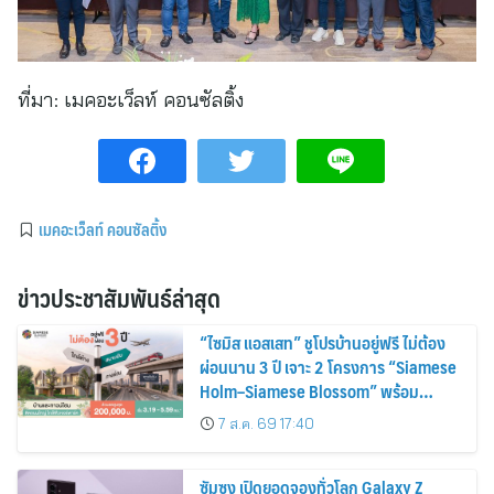
ที่มา:
เมคอะเว็ลท์ คอนซัลติ้ง
เมคอะเว็ลท์ คอนซัลติ้ง
ข่าวประชาสัมพันธ์ล่าสุด
“ไซมิส แอสเสท” ชูโปรบ้านอยู่ฟรี ไม่ต้อง
ผ่อนนาน 3 ปี เจาะ 2 โครงการ “Siamese
Holm–Siamese Blossom” พร้อม
ส่วนลดและสิทธิพิเศษถึง 31 สิงหาคม
7 ส.ค. 69 17:40
2569
ซัมซุง เปิดยอดจองทั่วโลก Galaxy Z