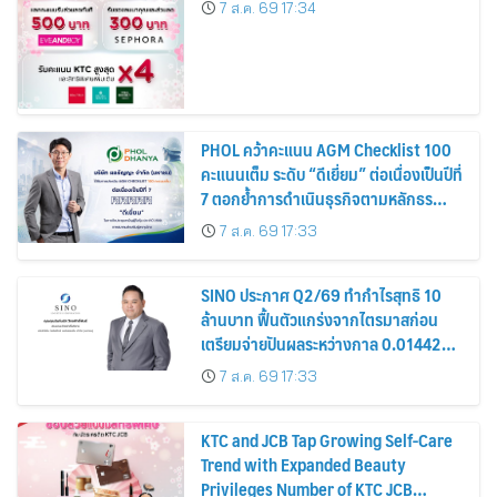
7 ส.ค. 69 17:34
PHOL คว้าคะแนน AGM Checklist 100
คะแนนเต็ม ระดับ “ดีเยี่ยม” ต่อเนื่องเป็นปีที่
7 ตอกย้ำการดำเนินธุรกิจตามหลักธร
รมาภิบาล โปร่งใส สร้างความเชื่อมั่นผู้ถือ
7 ส.ค. 69 17:33
หุ้น
SINO ประกาศ Q2/69 ทำกำไรสุทธิ 10
ล้านบาท ฟื้นตัวแกร่งจากไตรมาสก่อน
เตรียมจ่ายปันผลระหว่างกาล 0.014423
บาทต่อหุ้น ครึ่งปีหลังมุ่งเติบโตต่อเนื่อง
7 ส.ค. 69 17:33
KTC and JCB Tap Growing Self-Care
Trend with Expanded Beauty
Privileges Number of KTC JCB