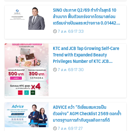
SINO ประกาศ Q2/69 ทำกำไรสุทธิ 10
ล้านบาท ฟื้นตัวแกร่งจากไตรมาสก่อน
เตรียมจ่ายปันผลระหว่างกาล 0.014423
บาทต่อหุ้น ครึ่งปีหลังมุ่งเติบโตต่อเนื่อง
7 ส.ค. 69 17:33
KTC and JCB Tap Growing Self-Care
Trend with Expanded Beauty
Privileges Number of KTC JCB
Cardmembers Spending on
7 ส.ค. 69 17:30
Cosmetics Rises 26%
ADVICE คว้า “ดีเยี่ยมสมควรเป็น
ตัวอย่าง” AGM Checklist 2569 ตอกย้ำ
มาตรฐานการกำกับดูแลกิจการที่ดี
7 ส.ค. 69 17:27