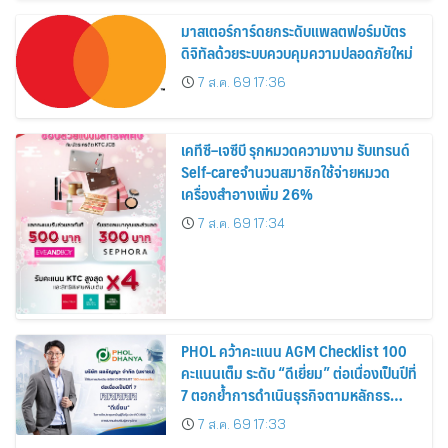
มาสเตอร์การ์ดยกระดับแพลตฟอร์มบัตร
ดิจิทัลด้วยระบบควบคุมความปลอดภัยใหม่
7 ส.ค. 69 17:36
เคทีซี–เจซีบี รุกหมวดความงาม รับเทรนด์
Self-careจำนวนสมาชิกใช้จ่ายหมวด
เครื่องสำอางเพิ่ม 26%
7 ส.ค. 69 17:34
PHOL คว้าคะแนน AGM Checklist 100
คะแนนเต็ม ระดับ “ดีเยี่ยม” ต่อเนื่องเป็นปีที่
7 ตอกย้ำการดำเนินธุรกิจตามหลักธร
รมาภิบาล โปร่งใส สร้างความเชื่อมั่นผู้ถือ
7 ส.ค. 69 17:33
หุ้น