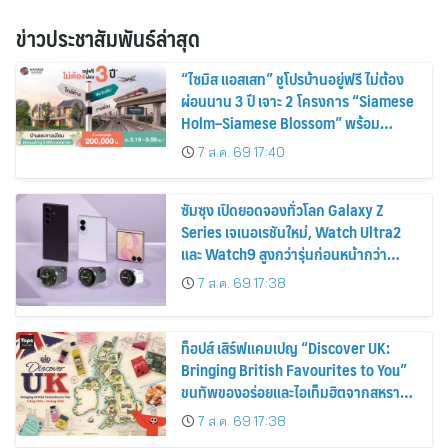
ข่าวประชาสัมพันธ์ล่าสุด
“ไซมิส แอสเสท” ชูโปรบ้านอยู่ฟรี ไม่ต้อง
ผ่อนนาน 3 ปี เจาะ 2 โครงการ “Siamese
Holm–Siamese Blossom” พร้อม
ส่วนลดและสิทธิพิเศษถึง 31 สิงหาคม
7 ส.ค. 69 17:40
2569
ซัมซุง เปิดยอดจองทั่วโลก Galaxy Z
Series เจเนอเรชันใหม่, Watch Ultra2
และ Watch9 สูงกว่ารุ่นก่อนหน้ากว่า
30%
7 ส.ค. 69 17:38
ท็อปส์ เสิร์ฟแคมเปญ “Discover UK:
Bringing British Favourites to You”
ขนทัพของอร่อยและไอเท็มฮิตจากสหราช
อาณาจักร ส่งตรงถึงมือตั้งแต่วันนี้ – 18
7 ส.ค. 69 17:38
สิงหาคมนี้