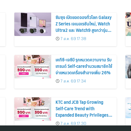
ซัมซุง เปิดยอดจองทั่วโลก Galaxy
Z Series เจเนอเรชันใหม่, Watch
Ultra2 และ Watch9 สูงกว่ารุ่น
ก่อนหน้ากว่า 30%
7 ส.ค. 69 17:38
เคทีซี–เจซีบี รุกหมวดความงาม รับ
เทรนด์ Self-careจำนวนสมาชิกใช้
จ่ายหมวดเครื่องสำอางเพิ่ม 26%
7 ส.ค. 69 17:34
KTC and JCB Tap Growing
Self-Care Trend with
Expanded Beauty Privileges
น
Number of KTC JCB
7 ส.ค. 69 17:30
Cardmembers Spending on