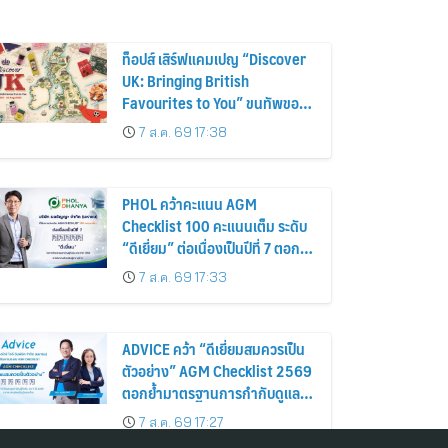
ท็อปส์ เสิร์ฟแคมเปญ “Discover
UK: Bringing British
Favourites to You” ขนทัพของ
อร่อยและไอเท็มฮิตจากสหราช
7 ส.ค. 69 17:38
อาณาจักร ส่งตรงถึงมือตั้งแต่วัน
นี้ – 18 สิงหาคมนี้
PHOL คว้าคะแนน AGM
Checklist 100 คะแนนเต็ม ระดับ
“ดีเยี่ยม” ต่อเนื่องเป็นปีที่ 7 ตอกย้ำ
การดำเนินธุรกิจตามหลักธรรมาภิ
7 ส.ค. 69 17:33
บาล โปร่งใส สร้างความเชื่อมั่นผู้
ถือหุ้น
ADVICE คว้า “ดีเยี่ยมสมควรเป็น
ตัวอย่าง” AGM Checklist 2569
ตอกย้ำมาตรฐานการกำกับดูแล
กิจการที่ดี
7 ส.ค. 69 17:27