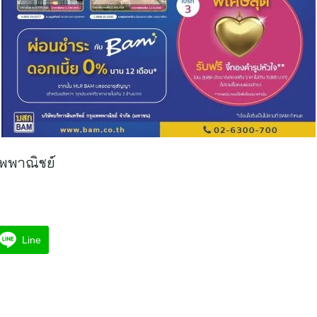
ทพพาณิชย์
Line