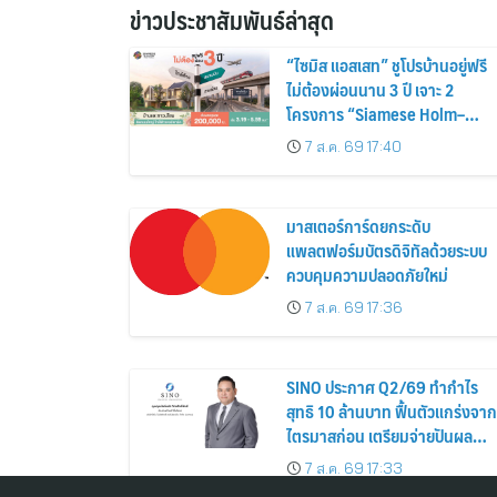
ข่าวประชาสัมพันธ์ล่าสุด
“ไซมิส แอสเสท” ชูโปรบ้านอยู่ฟรี
ไม่ต้องผ่อนนาน 3 ปี เจาะ 2
โครงการ “Siamese Holm–
Siamese Blossom” พร้อม
7 ส.ค. 69 17:40
ส่วนลดและสิทธิพิเศษถึง 31
สิงหาคม 2569
มาสเตอร์การ์ดยกระดับ
แพลตฟอร์มบัตรดิจิทัลด้วยระบบ
ควบคุมความปลอดภัยใหม่
7 ส.ค. 69 17:36
SINO ประกาศ Q2/69 ทำกำไร
สุทธิ 10 ล้านบาท ฟื้นตัวแกร่งจาก
ไตรมาสก่อน เตรียมจ่ายปันผล
ระหว่างกาล 0.014423 บาทต่อหุ้
7 ส.ค. 69 17:33
ครึ่งปีหลังมุ่งเติบโตต่อเนื่อง