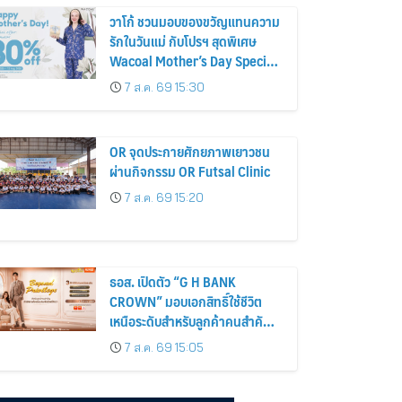
วาโก้ ชวนมอบของขวัญแทนความ
รักในวันแม่ กับโปรฯ สุดพิเศษ
Wacoal Mother’s Day Special
ลดทันที 30% เริ่ม 8 – 12 สิงหาคม
7 ส.ค. 69 15:30
2569
OR จุดประกายศักยภาพเยาวชน
ผ่านกิจกรรม OR Futsal Clinic
7 ส.ค. 69 15:20
ธอส. เปิดตัว “G H BANK
CROWN” มอบเอกสิทธิ์ใช้ชีวิต
เหนือระดับสำหรับลูกค้าคนสำคัญ
ตอกย้ำบทบาท Beyond Housing
7 ส.ค. 69 15:05
Bank