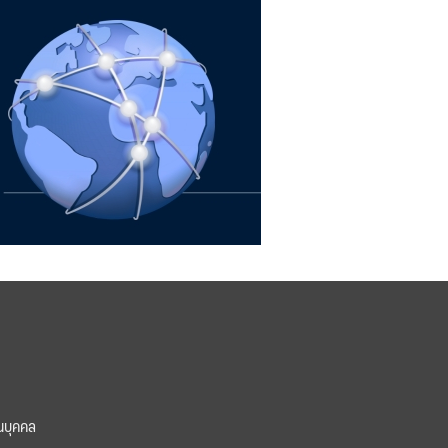
นบุคคล