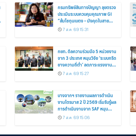
น
กรมทรัพย์สินทางปัญญา ลุยตรวจ
ประเมินระบบควบคุมคุณภาพ GI
“ส้มโชกุนเบตง – มังคุดในสาย
หมอกเบตง”
7 ส.ค. 69 15:31
กยท. ดีลความร่วมมือ 5 หน่วยงาน
จาก 3 ประเทศ หนุนวิจัย ‘ระบบกรีด
ด
ยางความถี่ต่ำ’ ลดภาระแรงงาน
เพิ่มประสิทธิภาพการจัดการสวน
7 ส.ค. 69 15:27
ยาง เสริมคุณภาพผลผลิตยาง
บางจากฯ รายงานผลการดำเนิน
งานไตรมาส 2 ปี 2569 เริ่มรับรู้ผล
การดำเนินงานจาก SAF หนุน
ธุรกิจหลัก
7 ส.ค. 69 15:06