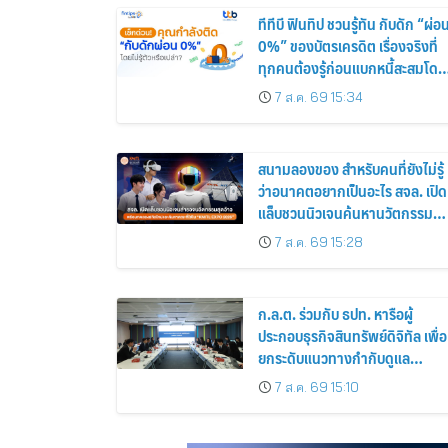
ทีทีบี ฟินทิป ชวนรู้ทัน กับดัก “ผ่อ
0%” ของบัตรเครดิต เรื่องจริงที่
ทุกคนต้องรู้ก่อนแบกหนี้สะสมโดย
ไม่รู้ตัว
7 ส.ค. 69 15:34
สนามลองของ สำหรับคนที่ยังไม่รู้
ว่าอนาคตอยากเป็นอะไร สจล. เปิด
แล็บชวนนิวเจนค้นหานวัตกรรมสุ
แปลกแต่มีอยู่จริง พร้อมทดลอง
7 ส.ค. 69 15:28
สกิลใหม่และค้นหาคณะที่ใช่ใน
“KMITL EXPO 2026”
ก.ล.ต. ร่วมกับ ธปท. หารือผู้
ประกอบธุรกิจสินทรัพย์ดิจิทัล เพื่อ
ยกระดับแนวทางกำกับดูแล
ธุรกรรม stablecoin มุ่งสกัดกั้น
7 ส.ค. 69 15:10
อาชญากรรมทางเทคโนโลยี