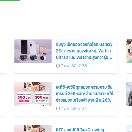
ซัมซุง เปิดยอดจองทั่วโลก Galaxy
Z Series เจเนอเรชันใหม่, Watch
Ultra2 และ Watch9 สูงกว่ารุ่น
ก่อนหน้ากว่า 30%
7 ส.ค. 69 17:38
เคทีซี–เจซีบี รุกหมวดความงาม รับ
เทรนด์ Self-careจำนวนสมาชิกใช้
จ่ายหมวดเครื่องสำอางเพิ่ม 26%
7 ส.ค. 69 17:34
KTC and JCB Tap Growing