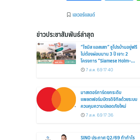
เอเวอร์แลนด์
ข่าวประชาสัมพันธ์ล่าสุด
“ไซมิส แอสเสท” ชูโปรบ้านอยู่ฟรี
ไม่ต้องผ่อนนาน 3 ปี เจาะ 2
โครงการ “Siamese Holm–
Siamese Blossom” พร้อม
7 ส.ค. 69 17:40
ส่วนลดและสิทธิพิเศษถึง 31
สิงหาคม 2569
มาสเตอร์การ์ดยกระดับ
แพลตฟอร์มบัตรดิจิทัลด้วยระบบ
ควบคุมความปลอดภัยใหม่
7 ส.ค. 69 17:36
SINO ประกาศ Q2/69 ทำกำไร