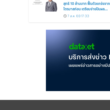
สุทธิ 10 ล้านบาท ฟื้นตัวแกร่งจาก
ไตรมาสก่อน เตรียมจ่ายปันผล
ระหว่างกาล 0.014423 บาทต่อหุ้
7 ส.ค. 69 17:33
ครึ่งปีหลังมุ่งเติบโตต่อเนื่อง