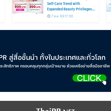
Self-Care Trend with
Expanded Beauty Privileges
น
Number of KTC JCB
7 ส.ค. 69 17:30
Cardmembers Spending on
Cosmetics Rises 26%