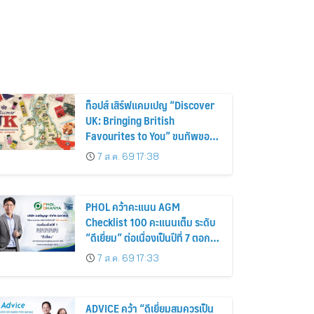
ท็อปส์ เสิร์ฟแคมเปญ “Discover
UK: Bringing British
Favourites to You” ขนทัพของ
อร่อยและไอเท็มฮิตจากสหราช
7 ส.ค. 69 17:38
อาณาจักร ส่งตรงถึงมือตั้งแต่วัน
นี้ – 18 สิงหาคมนี้
PHOL คว้าคะแนน AGM
Checklist 100 คะแนนเต็ม ระดับ
“ดีเยี่ยม” ต่อเนื่องเป็นปีที่ 7 ตอกย้ำ
การดำเนินธุรกิจตามหลักธรรมาภิ
7 ส.ค. 69 17:33
บาล โปร่งใส สร้างความเชื่อมั่นผู้
ถือหุ้น
ADVICE คว้า “ดีเยี่ยมสมควรเป็น