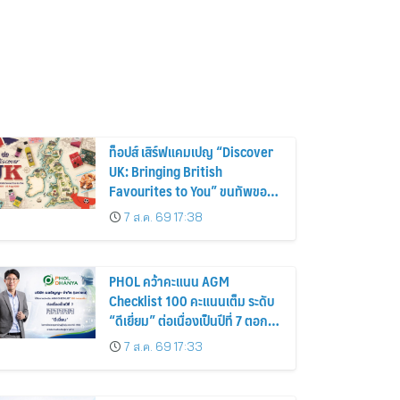
ท็อปส์ เสิร์ฟแคมเปญ “Discover
UK: Bringing British
Favourites to You” ขนทัพของ
อร่อยและไอเท็มฮิตจากสหราช
7 ส.ค. 69 17:38
อาณาจักร ส่งตรงถึงมือตั้งแต่วัน
นี้ – 18 สิงหาคมนี้
PHOL คว้าคะแนน AGM
Checklist 100 คะแนนเต็ม ระดับ
“ดีเยี่ยม” ต่อเนื่องเป็นปีที่ 7 ตอกย้ำ
การดำเนินธุรกิจตามหลักธรรมาภิ
7 ส.ค. 69 17:33
บาล โปร่งใส สร้างความเชื่อมั่นผู้
ถือหุ้น