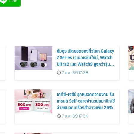
Line
ซัมซุง เปิดยอดจองทั่วโลก Galaxy
Z Series เจเนอเรชันใหม่, Watch
Ultra2 และ Watch9 สูงกว่ารุ่น
ก่อนหน้ากว่า 30%
7 ส.ค. 69 17:38
เคทีซี–เจซีบี รุกหมวดความงาม รับ
เทรนด์ Self-careจำนวนสมาชิกใช้
จ่ายหมวดเครื่องสำอางเพิ่ม 26%
7 ส.ค. 69 17:34