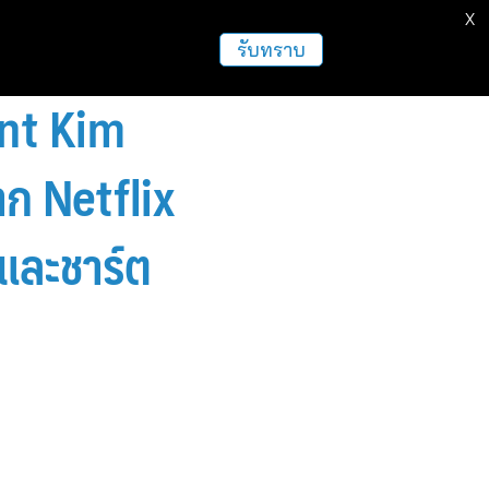
X
รับทราบ
ent Kim
าก Netflix
 และชาร์ต