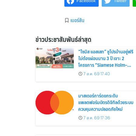
Facebook
Twitter
เบอร์สัน
ข่าวประชาสัมพันธ์ล่าสุด
“ไซมิส แอสเสท” ชูโปรบ้านอยู่ฟรี
ไม่ต้องผ่อนนาน 3 ปี เจาะ 2
โครงการ “Siamese Holm–
Siamese Blossom” พร้อม
7 ส.ค. 69 17:40
ส่วนลดและสิทธิพิเศษถึง 31
สิงหาคม 2569
มาสเตอร์การ์ดยกระดับ
แพลตฟอร์มบัตรดิจิทัลด้วยระบบ
ควบคุมความปลอดภัยใหม่
7 ส.ค. 69 17:36