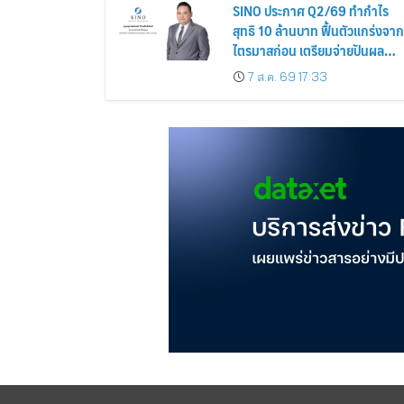
SINO ประกาศ Q2/69 ทำกำไร
สุทธิ 10 ล้านบาท ฟื้นตัวแกร่งจาก
ไตรมาสก่อน เตรียมจ่ายปันผล
ระหว่างกาล 0.014423 บาทต่อหุ้
7 ส.ค. 69 17:33
ครึ่งปีหลังมุ่งเติบโตต่อเนื่อง