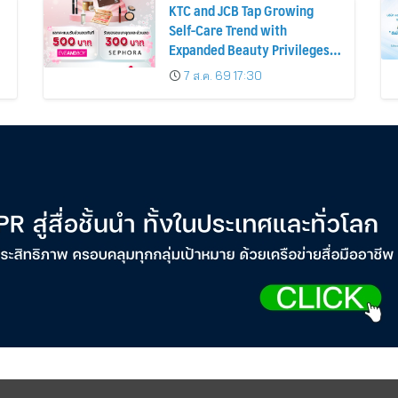
KTC and JCB Tap Growing
Self-Care Trend with
Expanded Beauty Privileges
น
Number of KTC JCB
7 ส.ค. 69 17:30
Cardmembers Spending on
Cosmetics Rises 26%