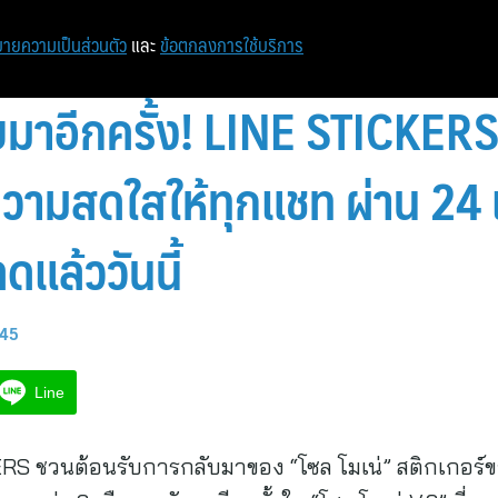
หน้าแรก
ท่องเที่ยว
ไอที
เศรษฐกิจ/การเงิน
ายความเป็นส่วนตัว
และ
ข้อตกลงการใช้บริการ
บมาอีกครั้ง! LINE STICKERS 
ความสดใสให้ทุกแชท ผ่าน 24 แอ
แล้ววันนี้
:45
Line
ERS ชวนต้อนรับการกลับมาของ “โซล โมเน่” สติกเกอร์ขว