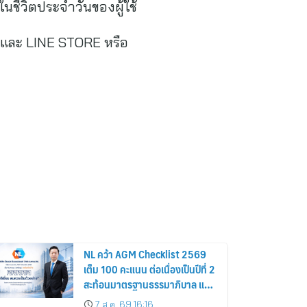
นชีวิตประจำวันของผู้ใช้
p และ LINE STORE หรือ
NL คว้า AGM Checklist 2569
เต็ม 100 คะแนน ต่อเนื่องเป็นปีที่ 2
สะท้อนมาตรฐานธรรมาภิบาล และ
การกำกับดูแลกิจการที่ดี
7 ส.ค. 69 16:16