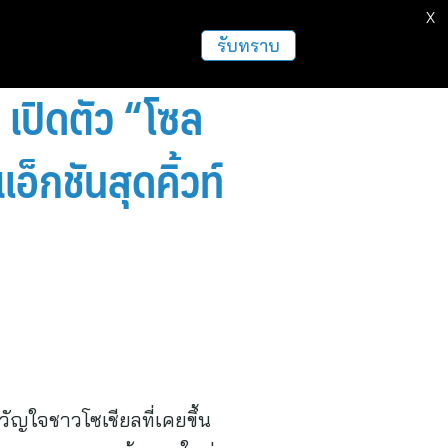
X
ธุรกิจ
ฝากข่าวประชาสัมพันธ์
อื่นๆ
รับทราบ
เปิดตัว “โซล
็กชันสุดคิ้วท์
ัญใจชาวโซเชียลที่เคยขึ้น