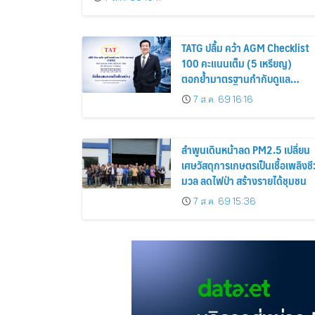
TATG ปลื้ม คว้า AGM Checklist
100 คะแนนเต็ม (5 เหรียญ)
ตอกย้ำมาตรฐานกำกับดูแล
กิจการที่ดี
7 ส.ค. 69 16:16
ลำพูนเดินหน้าลด PM2.5 เปลี่ยน
เศษวัสดุการเกษตรเป็นเชื้อเพลิงชี
มวล ลดไฟป่า สร้างรายได้ชุมชน
7 ส.ค. 69 15:36