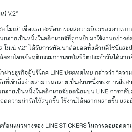
เน่ V.2”
ซล โมเน่” เซ็ตแรก สะท้อนกระแสความนิยมของคาแรกเตอร
กลายเป็นหนึ่งในสติกเกอร์ที่ถูกหยิบมาใช้งานอย่างต่
 โมเน่ V.2” ได้รับการพัฒนาต่อยอดทั้งด้านดีไซน์และ
ให้ตอบโจทย์พฤติกรรมการแชทในชีวิตประจำวันได้มากยิ่
าฝ่ายธุรกิจผู้บริโภค LINE ประเทศไทย กล่าวว่า “ความ
ักที่เข้าถึงง่ายสามารถกลายเป็นส่วนหนึ่งของการสื่อส
งจนกลายเป็นหนึ่งในสติกเกอร์ยอดนิยมบน LINE การกลั
อยอดความน่ารักให้สนุกขึ้น ใช้งานได้หลากหลายขึ้น และย
 สะท้อนแนวทางของ LINE STICKERS ในการต่อยอดคาแรกเต