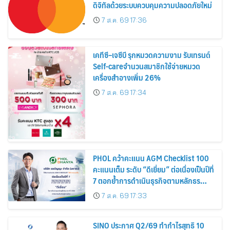
ดิจิทัลด้วยระบบควบคุมความปลอดภัยใหม่
7 ส.ค. 69 17:36
เคทีซี–เจซีบี รุกหมวดความงาม รับเทรนด์
Self-careจำนวนสมาชิกใช้จ่ายหมวด
เครื่องสำอางเพิ่ม 26%
7 ส.ค. 69 17:34
PHOL คว้าคะแนน AGM Checklist 100
คะแนนเต็ม ระดับ “ดีเยี่ยม” ต่อเนื่องเป็นปีที่
7 ตอกย้ำการดำเนินธุรกิจตามหลักธร
รมาภิบาล โปร่งใส สร้างความเชื่อมั่นผู้ถือ
7 ส.ค. 69 17:33
หุ้น
SINO ประกาศ Q2/69 ทำกำไรสุทธิ 10