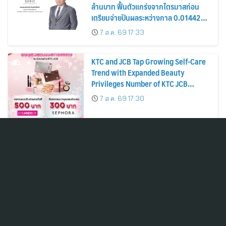
ล้านบาท ฟื้นตัวแกร่งจากไตรมาสก่อน
เตรียมจ่ายปันผลระหว่างกาล 0.014423
บาทต่อหุ้น ครึ่งปีหลังมุ่งเติบโตต่อเนื่อง
7 ส.ค. 69 17:33
KTC and JCB Tap Growing Self-Care
Trend with Expanded Beauty
Privileges Number of KTC JCB
Cardmembers Spending on
7 ส.ค. 69 17:30
Cosmetics Rises 26%
ADVICE คว้า “ดีเยี่ยมสมควรเป็น
ตัวอย่าง” AGM Checklist 2569 ตอกย้ำ
มาตรฐานการกำกับดูแลกิจการที่ดี
7 ส.ค. 69 17:27