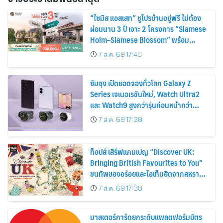
“ไซมิส แอสเสท” ชูโปรบ้านอยู่ฟรี ไม่ต้อง
ผ่อนนาน 3 ปี เจาะ 2 โครงการ “Siamese
Holm–Siamese Blossom” พร้อม
ส่วนลดและสิทธิพิเศษถึง 31 สิงหาคม
7 ส.ค. 69 17:40
2569
ซัมซุง เปิดยอดจองทั่วโลก Galaxy Z
Series เจเนอเรชันใหม่, Watch Ultra2
และ Watch9 สูงกว่ารุ่นก่อนหน้ากว่า
30%
7 ส.ค. 69 17:38
ท็อปส์ เสิร์ฟแคมเปญ “Discover UK:
Bringing British Favourites to You”
ขนทัพของอร่อยและไอเท็มฮิตจากสหราช
อาณาจักร ส่งตรงถึงมือตั้งแต่วันนี้ – 18
7 ส.ค. 69 17:38
สิงหาคมนี้
มาสเตอร์การ์ดยกระดับแพลตฟอร์มบัตร