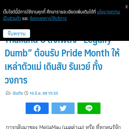
X
เว็บไซต์นี้มีการใช้งานคุกกี้ ศึกษารายละเอียดเพิ่มเติมได้ที่
นโยบายความ
เป็นส่วนตัว
และ
ข้อตกลงการใช้บริการ
MellaMay จาก The Face
Thailand 6 ส่งเพลง “Legally
รับทราบ
Dumb” ต้อนรับ Pride Month ให้
เหล่าตัวแม่ เดินสับ รันเวย์ ทั้ง
วงการ
บันเทิง
10 มิ.ย. 69 15:55
การกลับมาของ MellaMay (เมลล่าเม) หรือ ที่ทุกคนรู้จัก