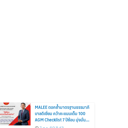
MALEE ตอกย้ำมาตรฐานธรรมาภิ
บาลดีเยี่ยม คว้าคะแนนเต็ม 100
AGM Checklist 7 ปีซ้อน มุ่งมั่น
พัฒนาระบบกำกับดูกิจการ เพื่อยก