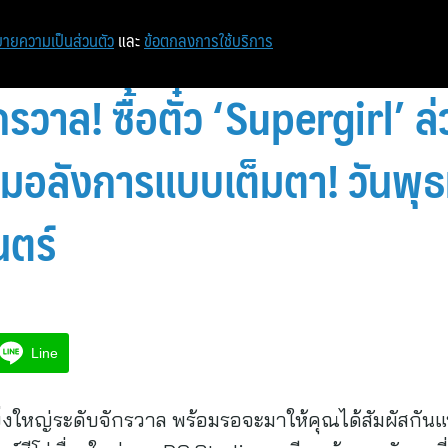
ายความเป็นส่วนตัว
และ
ข้อตกลงการใช้บริการ
กรวาล! ซื้อตั๋ว ‘Supergirl’ ล
วามอลังการแบบเต็มตา! วันพุธท
นตร์
Line
ิ่งใหญ่ระดับจักรวาล พร้อมรอจะมาให้คุณได้สัมผัสกัน