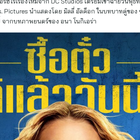
อร์ฮีโร่เรื่องใหม่จาก DC Studios เตรียมเข้าฉายวันพุธที
Pictures นำแสดงโดย มิลลี่ อัลค็อก ในบทบาทคู่ของ ซูเ
ี้ จากบทภาพยนตร์ของ อนา โนกิเอร่า