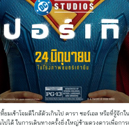
หี้ยมเข้าโจมตีใกล้ตัวเกินไป คารา ซอร์เอล หรือที่รู้จักใน
ป็นไปได้ ในการเดินทางครั้งยิ่งใหญ่ข้ามดวงดาวเพื่อก