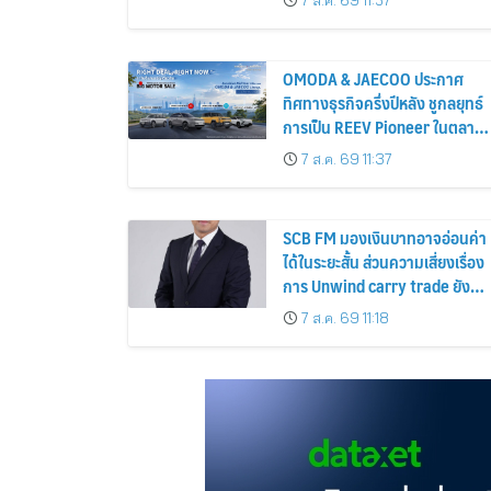
7 ส.ค. 69 11:57
ประเทศไทย
OMODA & JAECOO ประกาศ
ทิศทางธุรกิจครึ่งปีหลัง ชูกลยุทธ์
การเป็น REEV Pioneer ในตลาด
ไทย
7 ส.ค. 69 11:37
SCB FM มองเงินบาทอาจอ่อนค่า
ได้ในระยะสั้น ส่วนความเสี่ยงเรื่อง
การ Unwind carry trade ยังต่ำ
แม้เงินเยนแข็งค่าเร็ว
7 ส.ค. 69 11:18