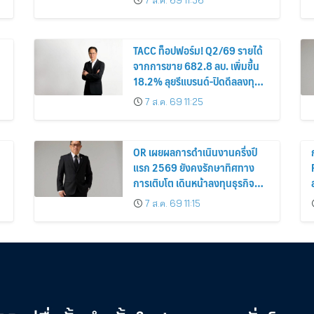
7 ส.ค. 69 11:56
TACC ท็อปฟอร์ม! Q2/69 รายได้
จากการขาย 682.8 ลบ. เพิ่มขึ้น
18.2% ลุยรีแบรนด์-ปิดดีลลงทุน
ใหม่สร้าง New S-Curve หนุน
7 ส.ค. 69 11:25
อนาคตเติบโตยั่งยืน
OR เผยผลการดำเนินงานครึ่งปี
แรก 2569 ยังคงรักษาทิศทาง
การเติบโต เดินหน้าลงทุนธุรกิจ
อนาคต เสริมการเติบโตระยะยาว
7 ส.ค. 69 11:15