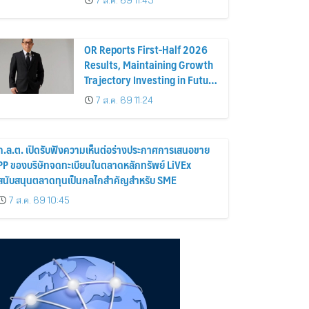
7 ส.ค. 69 11:43
ระดับสู่มาตรฐานสากล
OR Reports First-Half 2026
Results, Maintaining Growth
Trajectory Investing in Future
Businesses to Strengthen
7 ส.ค. 69 11:24
Long-Term Growth
ก.ล.ต. เปิดรับฟังความเห็นต่อร่างประกาศการเสนอขาย
PP ของบริษัทจดทะเบียนในตลาดหลักทรัพย์ LiVEx
สนับสนุนตลาดทุนเป็นกลไกสำคัญสำหรับ SME
7 ส.ค. 69 10:45