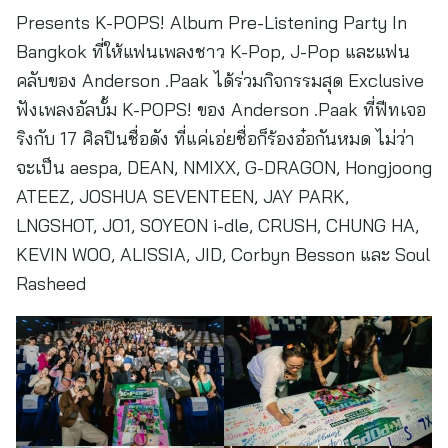
Presents K-POPS! Album Pre-Listening Party In
Bangkok ที่ให้แฟนเพลงชาว K-Pop, J-Pop และแฟน
คลับของ Anderson .Paak ได้ร่วมกิจกรรมสุด Exclusive
ฟังเพลงอัลบั้ม K-POPS! ของ Anderson .Paak ที่ฟีทเจอ
ริงกับ 17 ศิลปินชื่อดัง ที่แค่เอ่ยชื่อก็ร้องอ๋อกันหมด ไม่ว่า
จะเป็น aespa, DEAN, NMIXX, G-DRAGON, Hongjoong
ATEEZ, JOSHUA SEVENTEEN, JAY PARK,
LNGSHOT, JO1, SOYEON i-dle, CRUSH, CHUNG HA,
KEVIN WOO, ALISSIA, JID, Corbyn Besson และ Soul
Rasheed