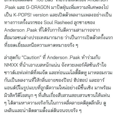
.Paak และ G-DRAGON มาปัดฝุ่นเพิ่มความพิเศษลงไป
เป็น K-POPS! version และเปิดตัวผลงานเพลงอย่างเป็น
ทางการครั้งแรกของ Soul Rasheed ลูกชายของ
Anderson .Paak ที่ได้รับการันตีความสามารถจาก
สื่อมวลชนต่างประเทศมากมาย ว่าเป็นการเปิดตัวครั้งแรก
ที่ยอดเยี่ยมเหนือความคาดหมายจริง ๆ
ล่าสุดกับ “Caution” ที่ Anderson .Paak ทำร่วมกับ
NMIXX ที่นำเอาเบสหนักแน่น จังหวะเพอร์คัสชันเร้าใจ
ซาวด์เอฟเฟกต์ที่คมจัด และท่อนเมโลดี้ติดหู มาหลอมรวม
กันเป็นผลงานที่ให้กลิ่นอายของป๊อป ฮิปฮอป และอาร์
แอนด์บีในรูปแบบที่ถูกตีความใหม่อย่างมีชั้นเชิง มาพร้อม
มิวสิควิดีโอสนุก ๆ ที่เส้นเรื่องสืบสวนสอบสวนชวนให้แฟน
ๆ ได้ตามหาความจริงกันในการคลี่คลายคดีสุดลึกลับ ดู
เพลินและน่าติดตามตั้งแต่ต้นจนจบจริง ๆ