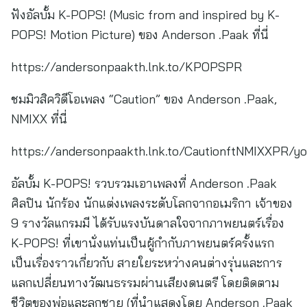
ฟังอัลบั้ม K-POPS! (Music from and inspired by K-
POPS! Motion Picture) ของ Anderson .Paak ที่นี่
https://andersonpaakth.lnk.to/KPOPSPR
ชมมิวสิควิดีโอเพลง “Caution” ของ Anderson .Paak,
NMIXX ที่นี่
https://andersonpaakth.lnk.to/CautionftNMIXXPR/y
อัลบั้ม K-POPS! รวบรวมเอาเพลงที่ Anderson .Paak
ศิลปิน นักร้อง นักแต่งเพลงระดับโลกจากอเมริกา เจ้าของ
9 รางวัลแกรมมี ได้รับแรงบันดาลใจจากภาพยนตร์เรื่อง
K-POPS! ที่เขานั่งแท่นเป็นผู้กำกับภาพยนตร์ครั้งแรก
เป็นเรื่องราวเกี่ยวกับ สายใยระหว่างคนต่างรุ่นและการ
แลกเปลี่ยนทางวัฒนธรรมผ่านเสียงดนตรี โดยติดตาม
ชีวิตของพ่อและลูกชาย (ที่นำแสดงโดย Anderson .Paak