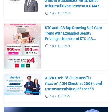
ล้านบาท ฟื้นตัวแกร่งจากไตรมาสก่อน
เตรียมจ่ายปันผลระหว่างกาล 0.014423
บาทต่อหุ้น ครึ่งปีหลังมุ่งเติบโตต่อเนื่อง
7 ส.ค. 69 17:33
KTC and JCB Tap Growing Self-Care
Trend with Expanded Beauty
Privileges Number of KTC JCB
Cardmembers Spending on
7 ส.ค. 69 17:30
Cosmetics Rises 26%
ADVICE คว้า “ดีเยี่ยมสมควรเป็น
ตัวอย่าง” AGM Checklist 2569 ตอกย้ำ
มาตรฐานการกำกับดูแลกิจการที่ดี
7 ส.ค. 69 17:27