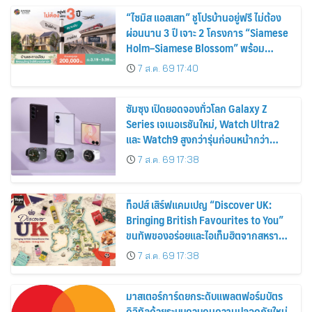
“ไซมิส แอสเสท” ชูโปรบ้านอยู่ฟรี ไม่ต้อง
ผ่อนนาน 3 ปี เจาะ 2 โครงการ “Siamese
Holm–Siamese Blossom” พร้อม
ส่วนลดและสิทธิพิเศษถึง 31 สิงหาคม
7 ส.ค. 69 17:40
2569
ซัมซุง เปิดยอดจองทั่วโลก Galaxy Z
Series เจเนอเรชันใหม่, Watch Ultra2
และ Watch9 สูงกว่ารุ่นก่อนหน้ากว่า
30%
7 ส.ค. 69 17:38
ท็อปส์ เสิร์ฟแคมเปญ “Discover UK:
Bringing British Favourites to You”
ขนทัพของอร่อยและไอเท็มฮิตจากสหราช
อาณาจักร ส่งตรงถึงมือตั้งแต่วันนี้ – 18
7 ส.ค. 69 17:38
สิงหาคมนี้
มาสเตอร์การ์ดยกระดับแพลตฟอร์มบัตร
ดิจิทัลด้วยระบบควบคุมความปลอดภัยใหม่