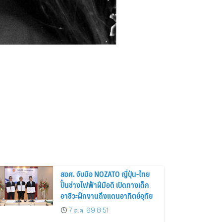
สอศ. จับมือ NOZATO ญี่ปุ่น-ไทย
ปั้นช่างไฟฟ้าฝีมือดี เปิดทางเด็ก
อาชีวะฝึกงานถึงแดนอาทิตย์อุทัย
7 ส.ค. 69 8:51