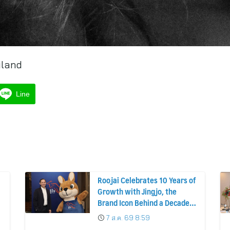
iland
Line
Roojai Celebrates 10 Years of
Growth with Jingjo, the
7
Brand Icon Behind a Decade
of Insurance Innovation
7 ส.ค. 69 8:59