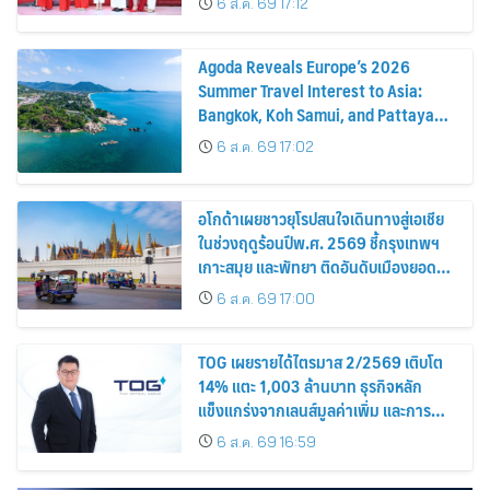
อโกด้าเผยชาวยุโรปสนใจเดินทางสู่เอเชีย
ในช่วงฤดูร้อนปีพ.ศ. 2569 ชี้กรุงเทพฯ
เกาะสมุย และพัทยา ติดอันดับเมืองยอด
นิยม
6 ส.ค. 69 17:00
TOG เผยรายได้ไตรมาส 2/2569 เติบโต
14% แตะ 1,003 ล้านบาท ธุรกิจหลัก
แข็งแกร่งจากเลนส์มูลค่าเพิ่ม และการ
ขยายตลาดต่างประเทศ พร้อมเดินหน้า
6 ส.ค. 69 16:59
ลงทุนเพื่อการเติบโตระยะยาว