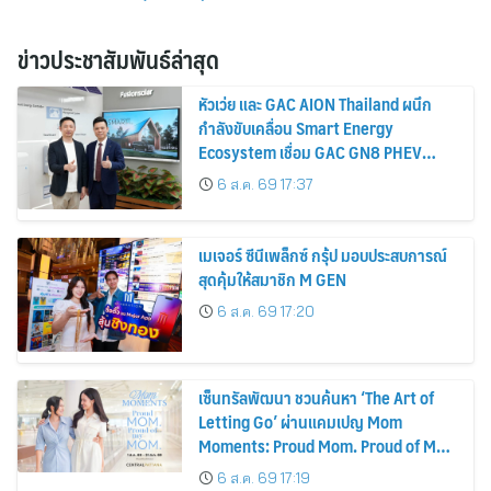
รถยนต์ MPV ระดับพรีเมียม เข้ากับ
6 ส.ค. 69 17:37
พลังงานแสงอาทิตย์ภายในบ้าน
เมเจอร์ ซีนีเพล็กซ์ กรุ้ป มอบประสบการณ์
สุดคุ้มให้สมาชิก M GEN
6 ส.ค. 69 17:20
เซ็นทรัลพัฒนา ชวนค้นหา ‘The Art of
Letting Go’ ผ่านแคมเปญ Mom
Moments: Proud Mom. Proud of My
Mom.
6 ส.ค. 69 17:19
กระแสตอบรับดี! “ปัญญา 5 ดาว อีทส์
แฟร์” เดินหน้าสู่ฝั่งธนฯ จัดใหญ่กว่าเดิม
ร้านเด็ดเพิ่ม อิ่มฟิน 10 วันเต็ม!
6 ส.ค. 69 17:15