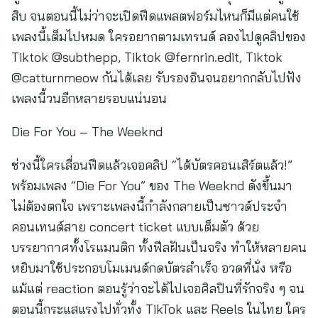
Die For You – The Weeknd
ช่วงนี้ใครเลื่อนฟีดแล้วเจอคลิป “ได้บัตรคอนเสิร์ตแล้ว!”
พร้อมเพลง “Die For You” ของ The Weeknd ดังขึ้นมา
ไม่ต้องตกใจ เพราะเพลงนี้กำลังกลายเป็นซาวด์ประจำ
คอนเทนต์สาย concert ticket แบบเต็มตัว ด้วย
บรรยากาศทั้งโรแมนติก ทั้งฟีลฝันเป็นจริง ทำให้หลายคน
หยิบมาใช้ประกอบโมเมนต์กดบัตรสำเร็จ อวดที่นั่ง หรือ
แม้แต่ reaction ตอนรู้ว่าจะได้ไปเจอศิลปินที่รักจริง ๆ จน
ตอนนี้กระแสแรงไปทั่วทั้ง TikTok และ Reels ในไทย ใคร
ยังไม่เคยเห็น ลองตามไปดูคลิปของ Tiktok
@gingornkoitiew, Tiktok @thammachad, Tiktok
@winothai_1th, Tiktok @bentenntn ได้เลย แล้วจะ
เข้าใจว่าทำไมเพลงนี้ถึงกลายเป็นเพลงประจำสายติ่ง
คอนเสิร์ตไปแล้วตอนนี้