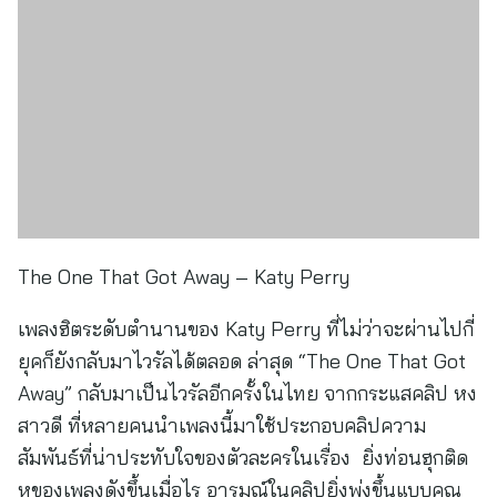
The One That Got Away – Katy Perry
เพลงฮิตระดับตำนานของ Katy Perry ที่ไม่ว่าจะผ่านไปกี่
ยุคก็ยังกลับมาไวรัลได้ตลอด ล่าสุด “The One That Got
Away” กลับมาเป็นไวรัลอีกครั้งในไทย จากกระแสคลิป หง
สาวดี ที่หลายคนนำเพลงนี้มาใช้ประกอบคลิปความ
สัมพันธ์ที่น่าประทับใจของตัวละครในเรื่อง ยิ่งท่อนฮุกติด
หูของเพลงดังขึ้นเมื่อไร อารมณ์ในคลิปยิ่งพุ่งขึ้นแบบคูณ
สิบ จนตอนนี้ไม่ว่าจะเปิดฟีดแพลตฟอร์มไหนก็มีแต่คนใช้
เพลงนี้เต็มไปหมด ใครอยากตามเทรนด์ ลองไปดูคลิปของ
Tiktok @subthepp, Tiktok @fernrin.edit, Tiktok
@catturnmeow กันได้เลย รับรองอินจนอยากกลับไปฟัง
เพลงนี้วนอีกหลายรอบแน่นอน