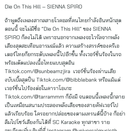
เสียงสุดสะเทือนอารมณ์แล้ว ความสร้างสรรค์ของครีเอ
เตอร์ไทยก็ยกระดับเพลงนี้ไปอีกขั้น ทั้งเวอร์ชั่นร้องในรถ
พร้อมดัดแปลงเนื้อไทยแบบสุดอิน
Tiktok.com/@sunbeamzjira เวอร์ชั่นร้องผ่านเสีย
งบับเบิ้ลสุดปั่น Tiktok.com/@bibblebank หรือแม้แต่
เวอร์ชั่นไปร้องต่อในคาราโอเกะ
Tiktok.com/@tarrammm ก็ยังมี จนตอนนี้เพลงนี้กลาย
เป็นเหมือนสนามประลองพลังเสียงของสายคัฟเวอร์ไป
แล้วเรียบร้อย ใครอยากปล่อยของตามเทรนด์นี้บ้าง ก็อย่า
ลืมไปโชว์เสียงกันได้ที่ SC Karaoke ทุกสาขา ราย
ละเอียดเพิ่มเติมที่ที่ Instagram @universalmusicth
บอกเลยว่าเพลงนี้ร้องถึงเมื่อไร ได้ไวรัลเมื่อนั้นจริง ๆ
หากยังไม่เจอเพลงสุดไวรัลที่ถูกใจ ไปฟังกันยาว ๆ อีก
เพียบได้ที่เพลย์ลิสต์ Viral Now Thailand รับรองว่าต้อง
เจอเพลงที่คุณได้ยินบ่อย ๆ ในช่วงนี้แน่นอน