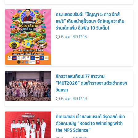
จักรวาลสะเทือน! 77 สาวงาม
“MUT2026” ตบเท้ารายงานตัวเข้ากองฯ
วันแรก
6 ส.ค. 69 17:13
ดีเคเอสเอช เจ้าของแบรนด์ ฮีรูดอยด์ เปิด
ตัวแคมเปญ “Road to Winning with
the MPS Science”
6 ส.ค. 69 17:12
Agoda Reveals Europe’s 2026
Summer Travel Interest to Asia:
Bangkok, Koh Samui, and Pattaya
Among the Top Cities
6 ส.ค. 69 17:02