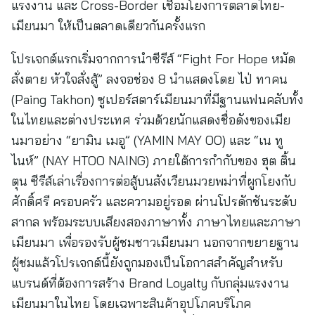
แรงงาน และ Cross-Border เชื่อมโยงการตลาดไทย-
เมียนมา ให้เป็นตลาดเดียวกันครั้งแรก
โปรเจกต์แรกเริ่มจากการนำซีรีส์ “Fight For Hope หมัด
สั่งตาย หัวใจสั่งสู้” ลงจอช่อง 8 นำแสดงโดย ไป่ ทาคน
(Paing Takhon) ซูเปอร์สตาร์เมียนมาที่มีฐานแฟนคลับทั้ง
ในไทยและต่างประเทศ ร่วมด้วยนักแสดงชื่อดังของเมีย
นมาอย่าง “ยามิน เมอู” (YAMIN MAY OO) และ “เน ทู
ไนห์” (NAY HTOO NAING) ภายใต้การกำกับของ ฮุต ติ้น
ตุน ซีรีส์เล่าเรื่องการต่อสู้บนสังเวียนมวยพม่าที่ผูกโยงกับ
ศักดิ์ศรี ครอบครัว และความอยู่รอด ผ่านโปรดักชันระดับ
สากล พร้อมระบบเสียงสองภาษาทั้ง ภาษาไทยและภาษา
เมียนมา เพื่อรองรับผู้ชมชาวเมียนมา นอกจากขยายฐาน
ผู้ชมแล้วโปรเจกต์นี้ยังถูกมองเป็นโอกาสสำคัญสำหรับ
แบรนด์ที่ต้องการสร้าง Brand Loyalty กับกลุ่มแรงงาน
เมียนมาในไทย โดยเฉพาะสินค้าอุปโภคบริโภค