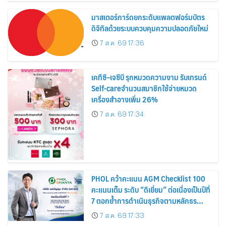
มาสเตอร์การ์ดยกระดับแพลตฟอร์มบัตร
ดิจิทัลด้วยระบบควบคุมความปลอดภัยใหม่
7 ส.ค. 69 17:36
เคทีซี–เจซีบี รุกหมวดความงาม รับเทรนด์
Self-careจำนวนสมาชิกใช้จ่ายหมวด
เครื่องสำอางเพิ่ม 26%
7 ส.ค. 69 17:34
PHOL คว้าคะแนน AGM Checklist 100
คะแนนเต็ม ระดับ “ดีเยี่ยม” ต่อเนื่องเป็นปีที่
7 ตอกย้ำการดำเนินธุรกิจตามหลักธร
รมาภิบาล โปร่งใส สร้างความเชื่อมั่นผู้ถือ
7 ส.ค. 69 17:33
หุ้น