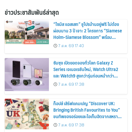
ข่าวประชาสัมพันธ์ล่าสุด
“ไซมิส แอสเสท” ชูโปรบ้านอยู่ฟรี ไม่ต้อง
ผ่อนนาน 3 ปี เจาะ 2 โครงการ “Siamese
Holm–Siamese Blossom” พร้อม
ส่วนลดและสิทธิพิเศษถึง 31 สิงหาคม
7 ส.ค. 69 17:40
2569
ซัมซุง เปิดยอดจองทั่วโลก Galaxy Z
Series เจเนอเรชันใหม่, Watch Ultra2
และ Watch9 สูงกว่ารุ่นก่อนหน้ากว่า
30%
7 ส.ค. 69 17:38
ท็อปส์ เสิร์ฟแคมเปญ “Discover UK:
Bringing British Favourites to You”
ขนทัพของอร่อยและไอเท็มฮิตจากสหราช
อาณาจักร ส่งตรงถึงมือตั้งแต่วันนี้ – 18
7 ส.ค. 69 17:38
สิงหาคมนี้