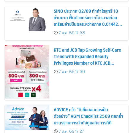
SINO ประกาศ Q2/69 ทำกำไรสุทธิ 10
ล้านบาท ฟื้นตัวแกร่งจากไตรมาสก่อน
เตรียมจ่ายปันผลระหว่างกาล 0.014423
บาทต่อหุ้น ครึ่งปีหลังมุ่งเติบโตต่อเนื่อง
7 ส.ค. 69 17:33
KTC and JCB Tap Growing Self-Care
Trend with Expanded Beauty
Privileges Number of KTC JCB
Cardmembers Spending on
7 ส.ค. 69 17:30
Cosmetics Rises 26%
ADVICE คว้า “ดีเยี่ยมสมควรเป็น
ตัวอย่าง” AGM Checklist 2569 ตอกย้ำ
มาตรฐานการกำกับดูแลกิจการที่ดี
7 ส.ค. 69 17:27