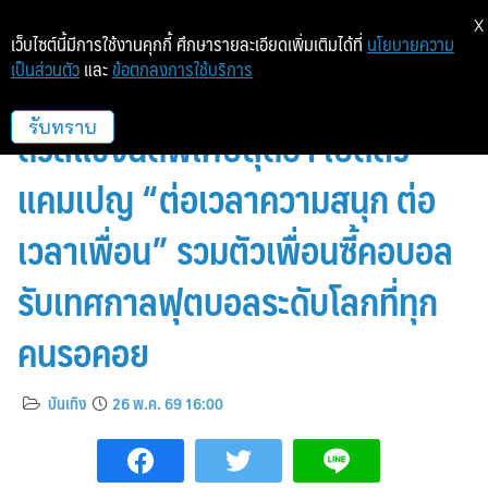
X
เว็บไซต์นี้มีการใช้งานคุกกี้ ศึกษารายละเอียดเพิ่มเติมได้ที่
นโยบายความ
เป็นส่วนตัว
และ
ข้อตกลงการใช้บริการ
นิกกี้” ชวน “เกรท” ขนอินฟลูดัง
ดวลแข้งนัดพิเศษสุดฮา เปิดตัว
รับทราบ
แคมเปญ “ต่อเวลาความสนุก ต่อ
เวลาเพื่อน” รวมตัวเพื่อนซี้คอบอล
รับเทศกาลฟุตบอลระดับโลกที่ทุก
คนรอคอย
บันเทิง
26 พ.ค. 69 16:00