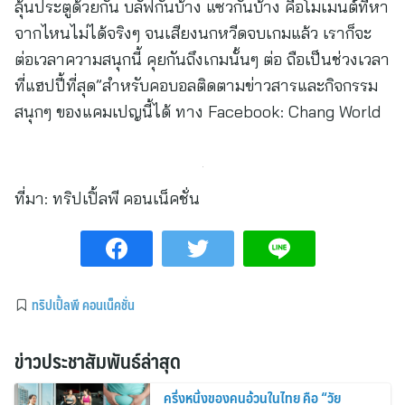
ลุ้นประตูด้วยกัน บลัฟกันบ้าง แซวกันบ้าง คือโมเมนต์ที่หา
จากไหนไม่ได้จริงๆ จนเสียงนกหวีดจบเกมแล้ว เราก็จะ
ต่อเวลาความสนุกนี้ คุยกันถึงเกมนั้นๆ ต่อ ถือเป็นช่วงเวลา
ที่แฮปปี้ที่สุด”สำหรับคอบอลติดตามข่าวสารและกิจกรรม
สนุกๆ ของแคมเปญนี้ได้ ทาง Facebook: Chang World
ที่มา:
ทริปเปิ้ลพี คอนเน็คชั่น
ทริปเปิ้ลพี คอนเน็คชั่น
ข่าวประชาสัมพันธ์ล่าสุด
ครึ่งหนึ่งของคนอ้วนในไทย คือ “วัย