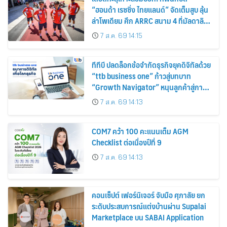
“ฮอนด้า เรซซิ่ง ไทยแลนด์” จัดเต็มสูบ ลุ้น
ล่าโพเดียม ศึก ARRC สนาม 4 ที่มัลดาลิ
กา
7 ส.ค. 69 14:15
ทีทีบี ปลดล็อกข้อจำกัดธุรกิจยุคดิจิทัลด้วย
“ttb business one” ก้าวสู่บทบาท
“Growth Navigator” หนุนลูกค้าสู่การ
เติบโตอย่างแท้จริง
7 ส.ค. 69 14:13
COM7 คว้า 100 คะแนนเต็ม AGM
Checklist ต่อเนื่องปีที่ 9
7 ส.ค. 69 14:13
คอนเซ็ปต์ เฟอร์นิเจอร์ จับมือ ศุภาลัย ยก
ระดับประสบการณ์แต่งบ้านผ่าน Supalai
Marketplace บน SABAI Application