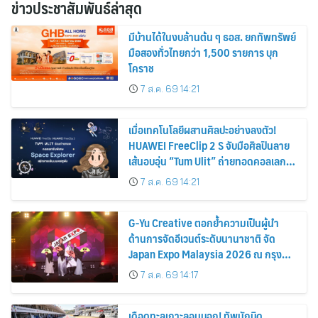
ข่าวประชาสัมพันธ์ล่าสุด
มีบ้านได้ในงบล้านต้น ๆ ธอส. ยกทัพทรัพย์
มือสองทั่วไทยกว่า 1,500 รายการ บุก
โคราช
7 ส.ค. 69 14:21
เมื่อเทคโนโลยีผสานศิลปะอย่างลงตัว!
HUAWEI FreeClip 2 S จับมือศิลปินลาย
เส้นอบอุ่น “Tum Ulit” ถ่ายทอดคอลเลก
ชันพิเศษ “Space Explorer” สลักลายเส้น
7 ส.ค. 69 14:21
บนเคสหูฟัง
G-Yu Creative ตอกย้ำความเป็นผู้นำ
ด้านการจัดอีเวนต์ระดับนานาชาติ จัด
Japan Expo Malaysia 2026 ณ กรุง
กัวลาลัมเปอร์อย่างยิ่งใหญ่
7 ส.ค. 69 14:17
เดือดทะลุเกาะลอมบอก! ทัพนักบิด