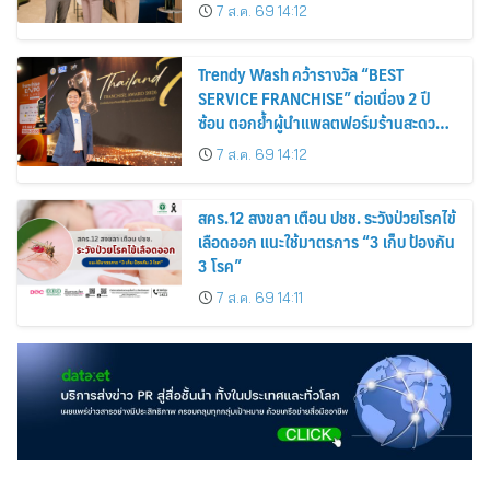
7 ส.ค. 69 14:12
Trendy Wash คว้ารางวัล “BEST
SERVICE FRANCHISE” ต่อเนื่อง 2 ปี
ซ้อน ตอกย้ำผู้นำแพลตฟอร์มร้านสะดวก
ซัก ในงาน Thailand Franchise Award
7 ส.ค. 69 14:12
2026
สคร.12 สงขลา เตือน ปชช. ระวังป่วยโรคไข้
เลือดออก แนะใช้มาตรการ “3 เก็บ ป้องกัน
3 โรค”
7 ส.ค. 69 14:11