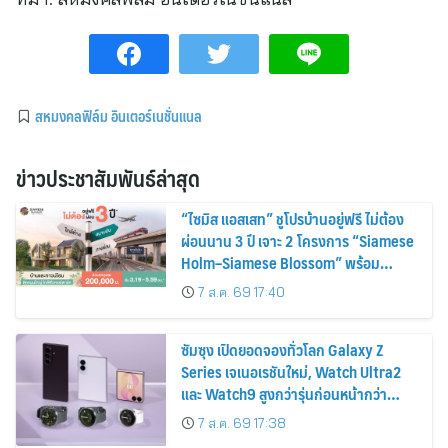
สหมงคลฟิล์ม อินเตอร์เนชั่นแนล
ข่าวประชาสัมพันธ์ล่าสุด
“ไซมิส แอสเสท” ชูโปรบ้านอยู่ฟรี ไม่ต้อง
ผ่อนนาน 3 ปี เจาะ 2 โครงการ “Siamese
Holm–Siamese Blossom” พร้อม
ส่วนลดและสิทธิพิเศษถึง 31 สิงหาคม
7 ส.ค. 69 17:40
2569
ซัมซุง เปิดยอดจองทั่วโลก Galaxy Z
Series เจเนอเรชันใหม่, Watch Ultra2
และ Watch9 สูงกว่ารุ่นก่อนหน้ากว่า
30%
7 ส.ค. 69 17:38