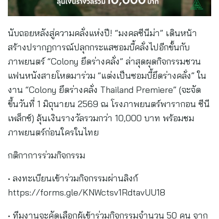
นับถอยหลังสู่ความคลั่งแห่งปี! “มงคลซีนีม่า” เดินหน้า
สร้างปรากฏการณ์ปลุกกระแสซอมบี้คลั่งไปอีกขั้นกับ
ภาพยนตร์ “Colony ยึดร่างคลั่ง” ล่าสุดผุดกิจกรรมชวน
แฟนหนังสายโหดมาร่วม “แต่งเป็นซอมบี้ยึดร่างคลั่ง” ใน
งาน “Colony ยึดร่างคลั่ง Thailand Premiere” (จะจัด
ขึ้นวันที่ 1 มิถุนายน 2569 ณ โรงภาพยนตร์พารากอน ซีนี
เพล็กซ์) ลุ้นเงินรางวัลรวมกว่า 10,000 บาท พร้อมชม
ภาพยนตร์ก่อนใครในไทย
กติกาการร่วมกิจกรรม
• ลงทะเบียนเข้าร่วมกิจกรรมผ่านลิงก์
https://forms.gle/KNWctsv1RdtavUU18
• ทีมงานจะคัดเลือกผู้เข้าร่วมกิจกรรมจำนวน 50 คน จาก