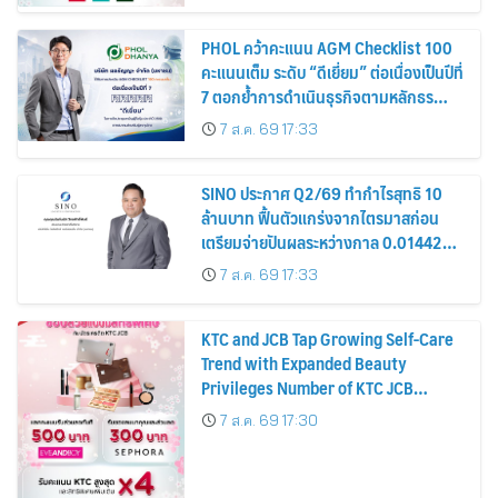
PHOL คว้าคะแนน AGM Checklist 100
คะแนนเต็ม ระดับ “ดีเยี่ยม” ต่อเนื่องเป็นปีที่
7 ตอกย้ำการดำเนินธุรกิจตามหลักธร
รมาภิบาล โปร่งใส สร้างความเชื่อมั่นผู้ถือ
7 ส.ค. 69 17:33
หุ้น
SINO ประกาศ Q2/69 ทำกำไรสุทธิ 10
ล้านบาท ฟื้นตัวแกร่งจากไตรมาสก่อน
เตรียมจ่ายปันผลระหว่างกาล 0.014423
บาทต่อหุ้น ครึ่งปีหลังมุ่งเติบโตต่อเนื่อง
7 ส.ค. 69 17:33
KTC and JCB Tap Growing Self-Care
Trend with Expanded Beauty
Privileges Number of KTC JCB
Cardmembers Spending on
7 ส.ค. 69 17:30
Cosmetics Rises 26%