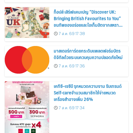
ท็อปส์ เสิร์ฟแคมเปญ “Discover UK:
Bringing British Favourites to You”
ขนทัพของอร่อยและไอเท็มฮิตจากสหราช
อาณาจักร ส่งตรงถึงมือตั้งแต่วันนี้ – 18
7 ส.ค. 69 17:38
สิงหาคมนี้
มาสเตอร์การ์ดยกระดับแพลตฟอร์มบัตร
ดิจิทัลด้วยระบบควบคุมความปลอดภัยใหม่
7 ส.ค. 69 17:36
เคทีซี–เจซีบี รุกหมวดความงาม รับเทรนด์
Self-careจำนวนสมาชิกใช้จ่ายหมวด
เครื่องสำอางเพิ่ม 26%
7 ส.ค. 69 17:34