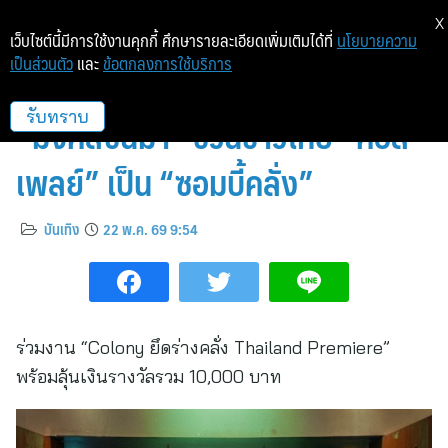
X
เว็บไซต์นี้มีการใช้งานคุกกี้ ศึกษารายละเอียดเพิ่มเติมได้ที่
นโยบายความ
เป็นส่วนตัว
และ
ข้อตกลงการใช้บริการ
พร้อมหรือยังที่จะกลายพันธุ์!
“มงคลซีนีม่า” ชวนชาวไทย “คอส
รับทราบ
เพลย์” เป็น “ซอมบี้คลั่ง”
บันเทิง
22 พ.ค. 69 9:54
ร่วมงาน “Colony ยึดร่างคลั่ง Thailand Premiere”
พร้อมลุ้นเงินรางวัลรวม 10,000 บาท