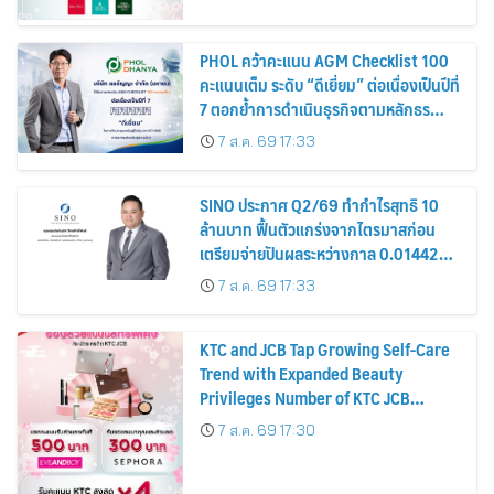
PHOL คว้าคะแนน AGM Checklist 100
คะแนนเต็ม ระดับ “ดีเยี่ยม” ต่อเนื่องเป็นปีที่
7 ตอกย้ำการดำเนินธุรกิจตามหลักธร
รมาภิบาล โปร่งใส สร้างความเชื่อมั่นผู้ถือ
7 ส.ค. 69 17:33
หุ้น
SINO ประกาศ Q2/69 ทำกำไรสุทธิ 10
ล้านบาท ฟื้นตัวแกร่งจากไตรมาสก่อน
เตรียมจ่ายปันผลระหว่างกาล 0.014423
บาทต่อหุ้น ครึ่งปีหลังมุ่งเติบโตต่อเนื่อง
7 ส.ค. 69 17:33
KTC and JCB Tap Growing Self-Care
Trend with Expanded Beauty
Privileges Number of KTC JCB
Cardmembers Spending on
7 ส.ค. 69 17:30
Cosmetics Rises 26%