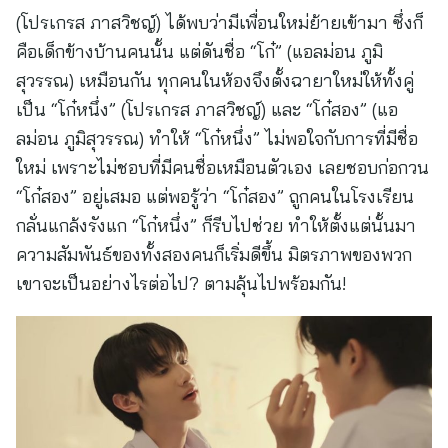
(โปรเกรส ภาสวิชญ์) ได้พบว่ามีเพื่อนใหม่ย้ายเข้ามา ซึ่งก็
คือเด็กข้างบ้านคนนั้น แต่ดันชื่อ “โก๋” (แอลม่อน ภูมิ
สุวรรณ) เหมือนกัน ทุกคนในห้องจึงตั้งฉายาใหม่ให้ทั้งคู่
เป็น “โก๋หนึ่ง” (โปรเกรส ภาสวิชญ์) และ “โก๋สอง” (แอ
ลม่อน ภูมิสุวรรณ) ทำให้ “โก๋หนึ่ง” ไม่พอใจกับการที่มีชื่อ
ใหม่ เพราะไม่ชอบที่มีคนชื่อเหมือนตัวเอง เลยชอบก่อกวน
“โก๋สอง” อยู่เสมอ แต่พอรู้ว่า “โก๋สอง” ถูกคนในโรงเรียน
กลั่นแกล้งรังแก “โก๋หนึ่ง” ก็รีบไปช่วย ทำให้ตั้งแต่นั้นมา
ความสัมพันธ์ของทั้งสองคนก็เริ่มดีขึ้น มิตรภาพของพวก
เขาจะเป็นอย่างไรต่อไป? ตามลุ้นไปพร้อมกัน!