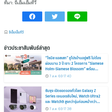
ที่มา:
จีเอ็มเอ็มทีวี
จีเอ็มเอ็มทีวี
ข่าวประชาสัมพันธ์ล่าสุด
“ไซมิส แอสเสท” ชูโปรบ้านอยู่ฟรี ไม่ต้อง
ผ่อนนาน 3 ปี เจาะ 2 โครงการ “Siamese
Holm–Siamese Blossom” พร้อม
ส่วนลดและสิทธิพิเศษถึง 31 สิงหาคม
7 ส.ค. 69 17:40
2569
ซัมซุง เปิดยอดจองทั่วโลก Galaxy Z
Series เจเนอเรชันใหม่, Watch Ultra2
และ Watch9 สูงกว่ารุ่นก่อนหน้ากว่า
30%
7 ส.ค. 69 17:38