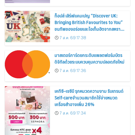
ท็อปส์ เสิร์ฟแคมเปญ “Discover UK:
Bringing British Favourites to You”
ขนทัพของอร่อยและไอเท็มฮิตจากสหราช
อาณาจักร ส่งตรงถึงมือตั้งแต่วันนี้ – 18
7 ส.ค. 69 17:38
สิงหาคมนี้
มาสเตอร์การ์ดยกระดับแพลตฟอร์มบัตร
ดิจิทัลด้วยระบบควบคุมความปลอดภัยใหม่
7 ส.ค. 69 17:36
เคทีซี–เจซีบี รุกหมวดความงาม รับเทรนด์
Self-careจำนวนสมาชิกใช้จ่ายหมวด
เครื่องสำอางเพิ่ม 26%
7 ส.ค. 69 17:34