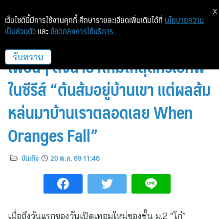
X
เว็บไซต์นี้มีการใช้งานคุกกี้ ศึกษารายละเอียดเพิ่มเติมได้ที่
นโยบายความ
เป็นส่วนตัว
และ
ข้อตกลงการใช้บริการ
อดเท่! “แอลม่อน-โปรเกรส” ถูก
เพื่อนๆ ตั้งฉายาใหม่ให้สุดครีเอทีฟ
รับทราบ
ในซีรีส์ “ต้นส้มอยู่บ้านเขา แต่ผลส้ม
หล่นมาบ้านเราตลอดเลย When
Oranges Fall”
บันเทิง
20 พ.ค. 69 11:46
เมื่อถึงวันแรกของวันเปิดเทอมใหม่ของชั้น ม.2 “โก๋”