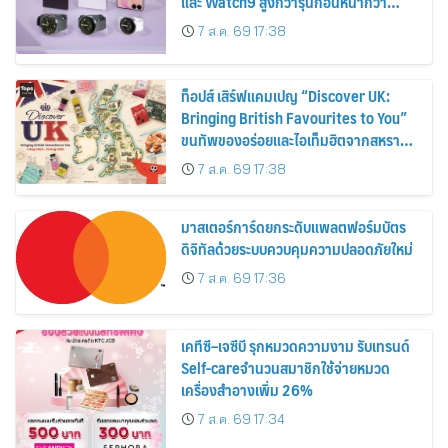
และ Watch9 สูงกว่ารุ่นก่อนหน้ากว่า
30%
7 ส.ค. 69 17:38
ท็อปส์ เสิร์ฟแคมเปญ “Discover UK:
Bringing British Favourites to You”
ขนทัพของอร่อยและไอเท็มฮิตจากสหราช
อาณาจักร ส่งตรงถึงมือตั้งแต่วันนี้ – 18
7 ส.ค. 69 17:38
สิงหาคมนี้
มาสเตอร์การ์ดยกระดับแพลตฟอร์มบัตร
ดิจิทัลด้วยระบบควบคุมความปลอดภัยใหม่
7 ส.ค. 69 17:36
เคทีซี–เจซีบี รุกหมวดความงาม รับเทรนด์
Self-careจำนวนสมาชิกใช้จ่ายหมวด
เครื่องสำอางเพิ่ม 26%
7 ส.ค. 69 17:34