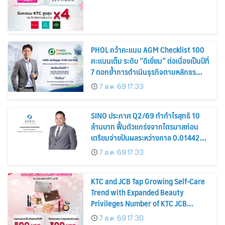
PHOL คว้าคะแนน AGM Checklist 100
คะแนนเต็ม ระดับ “ดีเยี่ยม” ต่อเนื่องเป็นปีที่
7 ตอกย้ำการดำเนินธุรกิจตามหลักธร
รมาภิบาล โปร่งใส สร้างความเชื่อมั่นผู้ถือ
7 ส.ค. 69 17:33
หุ้น
SINO ประกาศ Q2/69 ทำกำไรสุทธิ 10
ล้านบาท ฟื้นตัวแกร่งจากไตรมาสก่อน
เตรียมจ่ายปันผลระหว่างกาล 0.014423
บาทต่อหุ้น ครึ่งปีหลังมุ่งเติบโตต่อเนื่อง
7 ส.ค. 69 17:33
KTC and JCB Tap Growing Self-Care
Trend with Expanded Beauty
Privileges Number of KTC JCB
Cardmembers Spending on
7 ส.ค. 69 17:30