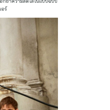
บมาตอกย้ำความสดใสในแบบฉบับ
มอร์