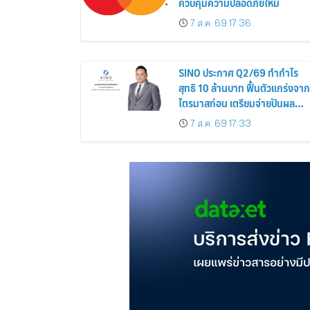
ควบคุมความปลอดภัยใหม่
7 ส.ค. 69 17:36
SINO ประกาศ Q2/69 ทำกำไร
สุทธิ 10 ล้านบาท ฟื้นตัวแกร่งจาก
ไตรมาสก่อน เตรียมจ่ายปันผล
ระหว่างกาล 0.014423 บาทต่อหุ้
7 ส.ค. 69 17:33
ครึ่งปีหลังมุ่งเติบโตต่อเนื่อง