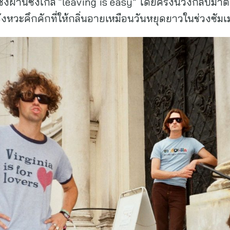
ซึ้งผ่านซิงเกิล “leaving is easy” โดยครั้งนี้วงกลั
งหวะคึกคักที่ให้กลิ่นอายเหมือนวันหยุดยาวในช่วงซัมเ