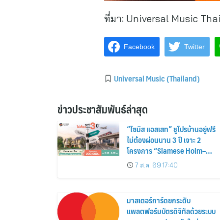
ที่มา:
Universal Music Tha
Facebook
Twitter
Universal Music (Thailand)
ข่าวประชาสัมพันธ์ล่าสุด
“ไซมิส แอสเสท” ชูโปรบ้านอยู่ฟรี
ไม่ต้องผ่อนนาน 3 ปี เจาะ 2
โครงการ “Siamese Holm–
Siamese Blossom” พร้อม
7 ส.ค. 69 17:40
ส่วนลดและสิทธิพิเศษถึง 31
สิงหาคม 2569
มาสเตอร์การ์ดยกระดับ
แพลตฟอร์มบัตรดิจิทัลด้วยระบบ