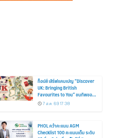
ท็อปส์ เสิร์ฟแคมเปญ “Discover
UK: Bringing British
Favourites to You” ขนทัพของ
อร่อยและไอเท็มฮิตจากสหราช
7 ส.ค. 69 17:38
อาณาจักร ส่งตรงถึงมือตั้งแต่วัน
นี้ – 18 สิงหาคมนี้
PHOL คว้าคะแนน AGM
Checklist 100 คะแนนเต็ม ระดับ