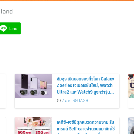
iland
Line
ซัมซุง เปิดยอดจองทั่วโลก Galaxy
Z Series เจเนอเรชันใหม่, Watch
Ultra2 และ Watch9 สูงกว่ารุ่น
ก่อนหน้ากว่า 30%
7 ส.ค. 69 17:38
เคทีซี–เจซีบี รุกหมวดความงาม รับ
เทรนด์ Self-careจำนวนสมาชิกใช้