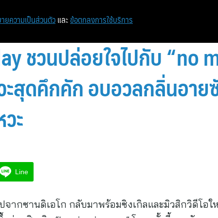
หน้าแรก
ท่องเที่ยว
ไอที
เศรษฐกิจ/การเงิน
ายความเป็นส่วนตัว
และ
ข้อตกลงการใช้บริการ
y ชวนปล่อยใจไปกับ “no m
หวะสุดคึกคัก อบอวลกลิ่นอายซ
หวะ
Line
ปจากซานดิเอโก กลับมาพร้อมซิงเกิลและมิวสิกวิดีโอใหม