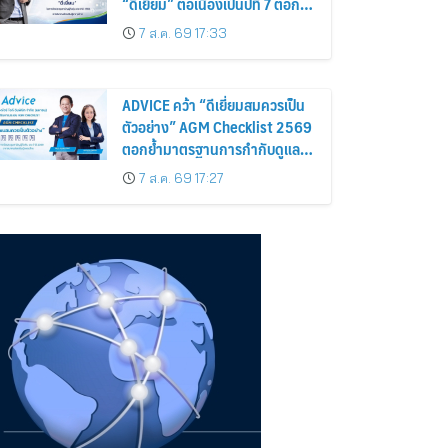
“ดีเยี่ยม” ต่อเนื่องเป็นปีที่ 7 ตอกย้ำ
การดำเนินธุรกิจตามหลักธรรมาภิ
7 ส.ค. 69 17:33
บาล โปร่งใส สร้างความเชื่อมั่นผู้
ถือหุ้น
ADVICE คว้า “ดีเยี่ยมสมควรเป็น
ตัวอย่าง” AGM Checklist 2569
ตอกย้ำมาตรฐานการกำกับดูแล
กิจการที่ดี
7 ส.ค. 69 17:27