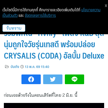
X
เว็บไซต์นี้มีการใช้งานคุกกี้ ศึกษารายละเอียดเพิ่มเติมได้ที่
นโยบายความ
เป็นส่วนตัว
และ
ข้อตกลงการใช้บริการ
Jenevieve คว้า JIHYO วง TWICE
ร่วมฟีทใน “Hvnly” เพลง R&B สุด
รับทราบ
นุ่มถูกใจวัยรุ่นเทสดี พร้อมปล่อย
CRYSALIS (CODA) อัลบั้ม Deluxe
บันเทิง
13 พ.ค. 69 15:40
ก่อนเจอตัวจริงในคอนเสิร์ตที่ไทย 2 มิ.ย. นี้