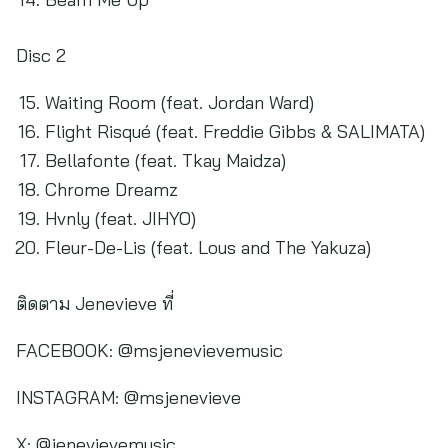
Disc 2
Waiting Room (feat. Jordan Ward)
Flight Risqué (feat. Freddie Gibbs & SALIMATA)
Bellafonte (feat. Tkay Maidza)
Chrome Dreamz
Hvnly (feat. JIHYO)
Fleur-De-Lis (feat. Lous and The Yakuza)
ติดตาม Jenevieve ที่
FACEBOOK: @msjenevievemusic
INSTAGRAM: @msjenevieve
X: @jenevievemusic