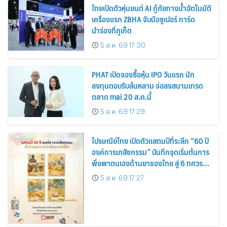
ไทยเปิดตัวหุ่นยนต์ AI กู้ภัยทางน้ำอัตโนมัติ
เครื่องแรก ZBHA จับมือซูเปอร์ การ์ด
นำร่องที่ภูเก็ต
5 ส.ค. 69 17:30
PHAT เปิดจองซื้อหุ้น IPO วันแรก นัก
ลงทุนตอบรับล้นหลาม จ่อลงสนามเทรด
ตลาด mai 20 ส.ค.นี้
5 ส.ค. 69 17:29
ไปรษณีย์ไทย เปิดตัวแสตมป์ที่ระลึก “60 ปี
องค์การเภสัชกรรม” บันทึกจุดเริ่มต้นการ
พึ่งพาตนเองด้านยาของไทย สู่ 6 ทศวรรษ
แห่งการพัฒนาสุขภาพคนไทย
5 ส.ค. 69 17:27