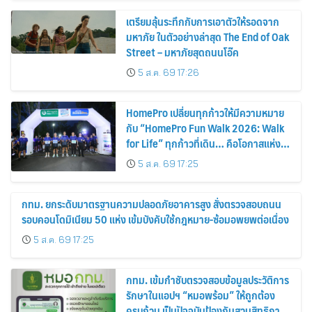
เตรียมลุ้นระทึกกับการเอาตัวให้รอดจาก
มหาภัย ในตัวอย่างล่าสุด The End of Oak
Street – มหาภัยสุดถนนโอ๊ค
5 ส.ค. 69 17:26
HomePro เปลี่ยนทุกก้าวให้มีความหมาย
กับ “HomePro Fun Walk 2026: Walk
for Life” ทุกก้าวที่เดิน… คือโอกาสแห่ง
การมีชีวิต
5 ส.ค. 69 17:25
กทม. ยกระดับมาตรฐานความปลอดภัยอาคารสูง สั่งตรวจสอบถนน
รอบคอนโดมิเนียม 50 แห่ง เข้มบังคับใช้กฎหมาย-ซ้อมอพยพต่อเนื่อง
5 ส.ค. 69 17:25
กทม. เข้มกำชับตรวจสอบข้อมูลประวัติการ
รักษาในแอปฯ “หมอพร้อม” ให้ถูกต้อง
ครบถ้วน เป็นปัจจุบันป้องกันสวมสิทธิการ