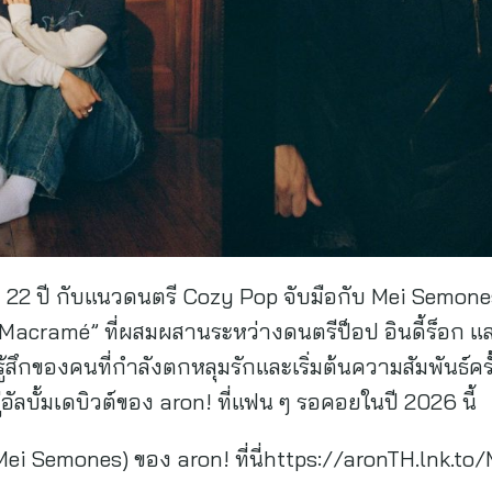
ย 22 ปี กับแนวดนตรี Cozy Pop จับมือกับ Mei Semones
น “Macramé” ที่ผสมผสานระหว่างดนตรีป็อป อินดี้ร็อก แ
ึกของคนที่กำลังตกหลุมรักและเริ่มต้นความสัมพันธ์ครั้ง
สู่อัลบั้มเดบิวต์ของ aron! ที่แฟน ๆ รอคอยในปี 2026 นี้
Mei Semones) ของ aron! ที่นี่https://aronTH.lnk.