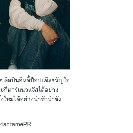
 ศิลปินอินดี้ป็อปแจ๊สขวัญใจ
ละกีตาร์แนวแจ๊สได้อย่าง
ใหม่ได้อย่างน่ารักน่าชัง
to/MacramePR