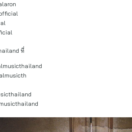
alaron
fficial
ial
icial
ailand ที่
lmusicthailand
almusicth
sicthailand
musicthailand