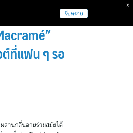
X
ธุรกิจ
ฝากข่าวประชาสัมพันธ์
อื่นๆ
รับทราบ
 “Macramé”
วต์ที่แฟน ๆ รอ
กผสานกลิ่นอายร่วมสมัยได้