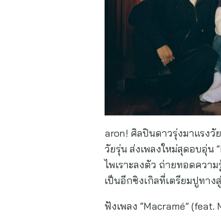
aron! ศิลปินดาวรุ่งมาแรงวั
วัยรุ่น ส่งเพลงใหม่สุดอบอุ่
ไพเราะลงตัว ถ่ายทอดความรู้ส
เป็นอีกซิงเกิลที่เตรียมปูทาง
ฟังเพลง “Macramé” (feat. 