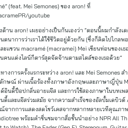
é” (feat. Mei Semones) ของ aron! ที่
/MacramePR/youtube
าน aron! เผยอย่างเป็นกันเองว่า “ตอนนี้ผมกำลังเดตกับ
ตนาการว่าเราได้ใช้ชีวิตอยู่ด้วยกัน (ซึ่งก็คิดไปไกล
์และแขวน macramé (macramei) Mei เขียนท่อนของเธอใน
ป็นคนแต่งไลน์กีตาร์สุดจัดจ้านตามสไตล์ของเธอด้วย”
นทางการครั้งแรกระหว่าง aron! และ Mei Semones สำ
กลักษณ์ ผ่านเนื้อร้องทั้งภาษาอังกฤษและภาษาญี่ปุ่น 
วด์อินดี้ป็อปกลิ่นอายแจ๊ส และการใช้สองภาษาในบทเพล
อินดี้และแจ๊สร่วมสมัย จากความสำเร็จของอัลบั้มเดบิวต
รณ์จากการแสดงสดโชว์เคสจากหลากหลายเวทีคุณภาพ ไ
otree พร้อมคำชื่นชมจากสื่อชั้นนำอย่าง NPR All Th
 to Watch), The Fader (Gen F), Stereogum, Guitar.