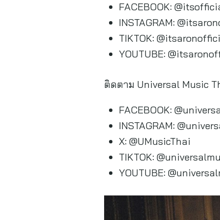
FACEBOOK: @itsoffici
INSTAGRAM: @itsarono
TIKTOK: @itsaronoffic
YOUTUBE: @itsaronoff
ติดตาม Universal Music Th
FACEBOOK: @universa
INSTAGRAM: @univers
X: @UMusicThai
TIKTOK: @universalmu
YOUTUBE: @universal