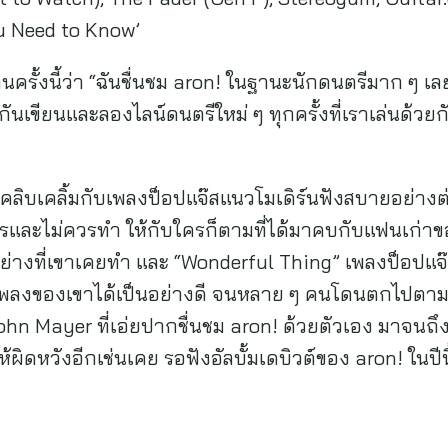
ou Need to Know’
ครั้งนี้ว่า “ฉันชื่นชม aron! ในฐานะนักดนตรีมาก ๆ เลย
กันเขียนและลองไลน์ดนตรีใหม่ ๆ ทุกครั้งที่เราเล่นด้วยกั
คลิบเคลิ้มกับเพลงป็อปแจ๊สแนวโมเดิร์นฟังสบายอย่างต่อ
ี่ควรและไม่ควรทำ ให้กับใครก็ตามที่ได้มาคบกับแฟนเก่า
ย่างที่เขาเคยทำ และ “Wonderful Thing” เพลงป็อปแจ๊ส
พลงของเขาได้เป็นอย่างดี จนหลาย ๆ คนโดนตกไปตาม ๆ
ohn Mayer ที่เอ่ยปากชื่นชม aron! ด้วยตัวเอง มาจนถึง
ผิดหวังอีกเช่นเคย รอฟังอัลบั้มเดบิวต์ของ aron! ในปีนี