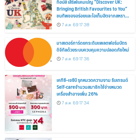
ท็อปส์ เสิร์ฟแคมเปญ “Discover UK:
Bringing British Favourites to You”
ขนทัพของอร่อยและไอเท็มฮิตจากสหราช
อาณาจักร ส่งตรงถึงมือตั้งแต่วันนี้ – 18
7 ส.ค. 69 17:38
สิงหาคมนี้
มาสเตอร์การ์ดยกระดับแพลตฟอร์มบัตร
ดิจิทัลด้วยระบบควบคุมความปลอดภัยใหม่
7 ส.ค. 69 17:36
เคทีซี–เจซีบี รุกหมวดความงาม รับเทรนด์
Self-careจำนวนสมาชิกใช้จ่ายหมวด
เครื่องสำอางเพิ่ม 26%
7 ส.ค. 69 17:34