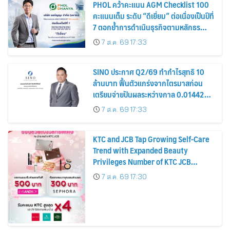
PHOL คว้าคะแนน AGM Checklist 100
คะแนนเต็ม ระดับ “ดีเยี่ยม” ต่อเนื่องเป็นปีที่
7 ตอกย้ำการดำเนินธุรกิจตามหลักธร
รมาภิบาล โปร่งใส สร้างความเชื่อมั่นผู้ถือ
7 ส.ค. 69 17:33
หุ้น
SINO ประกาศ Q2/69 ทำกำไรสุทธิ 10
ล้านบาท ฟื้นตัวแกร่งจากไตรมาสก่อน
เตรียมจ่ายปันผลระหว่างกาล 0.014423
บาทต่อหุ้น ครึ่งปีหลังมุ่งเติบโตต่อเนื่อง
7 ส.ค. 69 17:33
KTC and JCB Tap Growing Self-Care
Trend with Expanded Beauty
Privileges Number of KTC JCB
Cardmembers Spending on
7 ส.ค. 69 17:30
Cosmetics Rises 26%