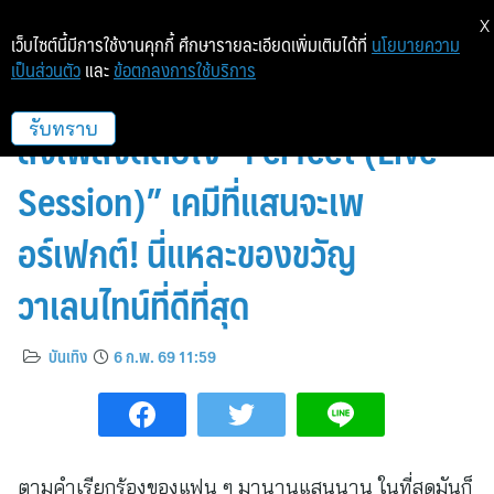
X
เว็บไซต์นี้มีการใช้งานคุกกี้ ศึกษารายละเอียดเพิ่มเติมได้ที่
นโยบายความ
เป็นส่วนตัว
และ
ข้อตกลงการใช้บริการ
PUN กอดคอเพื่อนซี้ ขุนพล BUS
ส่งเพลงดีต่อใจ “Perfect (Live
รับทราบ
Session)” เคมีที่แสนจะเพ
อร์เฟกต์! นี่แหละของขวัญ
วาเลนไทน์ที่ดีที่สุด
บันเทิง
6 ก.พ. 69 11:59
ตามคำเรียกร้องของแฟน ๆ มานานแสนนาน ในที่สุดมันก็