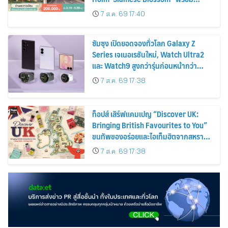
ส่วนลดและสิทธิพิเศษถึง 31 สิงหาคม
7 ส.ค. 69 17:40
2569
ซัมซุง เปิดยอดจองทั่วโลก Galaxy Z
Series เจเนอเรชันใหม่, Watch Ultra2
และ Watch9 สูงกว่ารุ่นก่อนหน้ากว่า
30%
7 ส.ค. 69 17:38
ท็อปส์ เสิร์ฟแคมเปญ “Discover UK:
Bringing British Favourites to You”
ขนทัพของอร่อยและไอเท็มฮิตจากสหราช
อาณาจักร ส่งตรงถึงมือตั้งแต่วันนี้ – 18
7 ส.ค. 69 17:38
สิงหาคมนี้