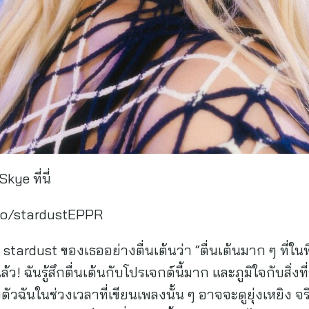
kye ที่นี่
.to/stardustEPPR
stardust ของเธออย่างตื่นเต้นว่า “ตื่นเต้นมาก ๆ ที่ใน
ว! ฉันรู้สึกตื่นเต้นกับโปรเจกต์นี้มาก และภูมิใจกับสิ่
งตัวฉันในช่วงเวลาที่เขียนเพลงนั้น ๆ อาจจะดูยุ่งเหยิ