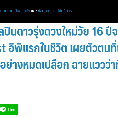
หน้าแรก
ท่องเที่ยว
ไอที
เศรษฐกิจ/การเงิน
ายความเป็นส่วนตัว
และ
ข้อตกลงการใช้บริการ
ลปินดาวรุ่งดวงใหม่วัย 16 ป
 อีพีแรกในชีวิต เผยตัวตนที่
งอย่างหมดเปลือก ฉายแววว่าท
Line