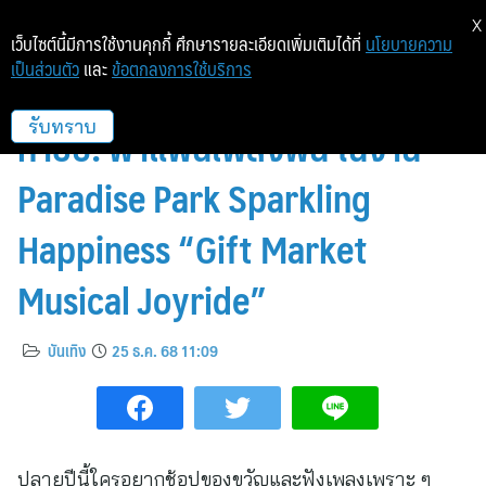
X
เว็บไซต์นี้มีการใช้งานคุกกี้ ศึกษารายละเอียดเพิ่มเติมได้ที่
นโยบายความ
เป็นส่วนตัว
และ
ข้อตกลงการใช้บริการ
“อิ้งค์ วรันธร” นำทีมความสุขส่ง
ท้ายปี! พาแฟนเพลงฟิน ในงาน
รับทราบ
Paradise Park Sparkling
Happiness “Gift Market
Musical Joyride”
บันเทิง
25 ธ.ค. 68 11:09
ปลายปีนี้ใครอยากช้อปของขวัญและฟังเพลงเพราะ ๆ