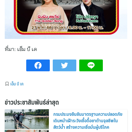
ที่มา:
เอ็ม บี เค
เอ็ม บี เค
ข่าวประชาสัมพันธ์ล่าสุด
กรมประมงยืนยันมาตรฐานความปลอดภัย
เดินหน้าเฝ้าระวังเชื้อดื้อยาต้านจุลชีพใน
สัตว์น้ำ สร้างความเชื่อมั่นผู้บริโภค