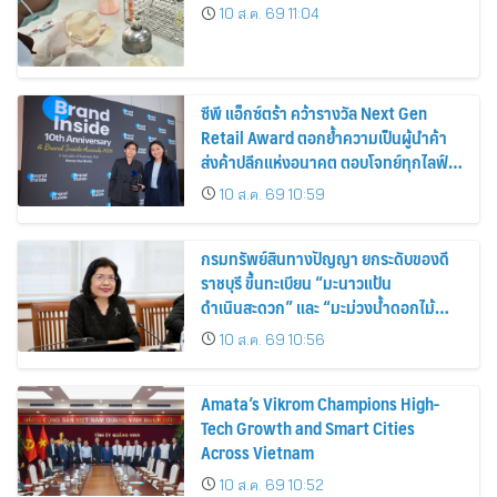
10 ส.ค. 69 11:04
ซีพี แอ็กซ์ตร้า คว้ารางวัล Next Gen
Retail Award ตอกย้ำความเป็นผู้นำค้า
ส่งค้าปลีกแห่งอนาคต ตอบโจทย์ทุกไลฟ์
สไตล์ผู้บริโภค
10 ส.ค. 69 10:59
กรมทรัพย์สินทางปัญญา ยกระดับของดี
ราชบุรี ขึ้นทะเบียน “มะนาวแป้น
ดำเนินสะดวก” และ “มะม่วงน้ำดอกไม้
ราชบุรี” เป็น GI น้องใหม่ เดินหน้าเพิ่ม
10 ส.ค. 69 10:56
มูลค่าเกษตรอัตลักษณ์ ขับเคลื่อน
เศรษฐกิจชุมชน
Amata’s Vikrom Champions High-
Tech Growth and Smart Cities
Across Vietnam
10 ส.ค. 69 10:52