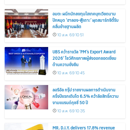
อมตะ ผนึกนักลงทุนไฮเทคบุกเวียดนาม
ปักหมุด ‘ฮาลอง-ฟู้เถาะ’ ผุดสมาร์ทซิตี้รับ
คลื่นย้ายฐานผลิต
10 ส.ค. 69 10:51
UBS คว้ารางวัล ‘PM’s Export Award
2026’ โชว์ศักยภาพผู้ส่งออกยอดเยี่ยม
ด้านความยั่งยืน
10 ส.ค. 69 10:45
ลอรีอัล กรุ๊ป รายงานผลการดำเนินงาน
ครึ่งปีแรกเติบโต 6.5% คว้าลิขสิทธิ์ความ
งามแบรนด์กุชชี่ 50 ปี
10 ส.ค. 69 10:35
MR. D.I.Y. delivers 17.8% revenue