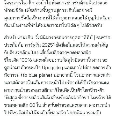
โครงการไฟ-ฟ้า จะนำไปพัฒนาเยาวชนด้านศิลปะและ
ทักษะชีวิต เพื่อสร้างพื้นฐานสู่การเติบโตอย่างมี
คุณภาพ ซึ่งถือเป็นงานที่ได้ทั้งสุขภาพและได้บุญไปพร้อม
กัน เป็นงานที่ทำให้ผมอยากมาในปีถัด ๆ ไปด้วยครับ
สำหรับงานเดิน-วิ่งมินิมาราธอนการกุศล “ทีทีบี | ธนชาต
ประกันภัย พาร์ครัน 2025” ยังยึดมั่นและให้ความสำคัญ
กับสิ่งแวดล้อม โดยเสื้อวิ่งผลิตจากขวดพลาสติก
รีไซเคิล 100% และหลังจบงานวัสดุไวนิลจากในงาน จะ
ถูกนำมาทำกระเป๋า Upcycling และเอาไปต่อยอดการทำ
กิจกรรม ttb blue planet นอกจากนี้ โซนอาหารและแก้ว
พลาสติกจากในเส้นทางจะนำไปบริจาคให้กับวัดจากแดง
สามารถนำขวดพลาสติกมารีไซเคิลเป็นผ้าไตรจีวร-ผ้า
บังสุกุล ซึ่งการผลิตเส้นใยสำหรับผลิตผ้าจีวร 1 ไตรจีวร ใช้
ขวดพลาสติก 60 ใบ สำหรับฝาขวดและฉลาก สามารถนำ
ไปรีไซเคิลเป็นโต๊ะ เก้าอี้พลาสติก โดยพัฒนาร่วมกับ