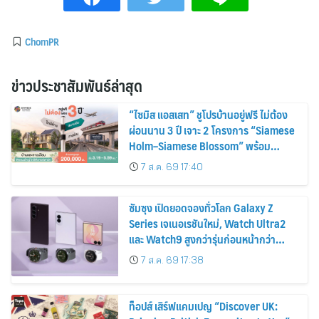
ChomPR
ข่าวประชาสัมพันธ์ล่าสุด
“ไซมิส แอสเสท” ชูโปรบ้านอยู่ฟรี ไม่ต้อง
ผ่อนนาน 3 ปี เจาะ 2 โครงการ “Siamese
Holm–Siamese Blossom” พร้อม
ส่วนลดและสิทธิพิเศษถึง 31 สิงหาคม
7 ส.ค. 69 17:40
2569
ซัมซุง เปิดยอดจองทั่วโลก Galaxy Z
Series เจเนอเรชันใหม่, Watch Ultra2
และ Watch9 สูงกว่ารุ่นก่อนหน้ากว่า
30%
7 ส.ค. 69 17:38
ท็อปส์ เสิร์ฟแคมเปญ “Discover UK: