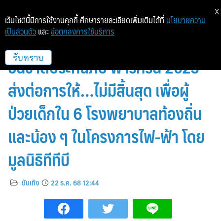
X
เว็บไซต์นี้มีการใช้งานคุกกี้ ศึกษารายละเอียดเพิ่มเติมได้ที่
นโยบายความ
เป็นส่วนตัว
และ
ข้อตกลงการใช้บริการ
เจมส์-จิรายุ ปลื้ม ร่วมวิ่ง “ทีทีบี |
ธนชาตประกันภัย พาร์ครัน 2025”
รับทราบ
ส่งต่อการให้…ไม่มีสิ้นสุด เพื่อผู้
ป่วยเด็กใน 6 โรงพยาบาลท้องถิ่น
และน้อง ๆ ในโครงการไฟ-ฟ้า โดย
มูลนิธิทีทีบี
บันเทิง
22 ธ.ค. 68 12:44