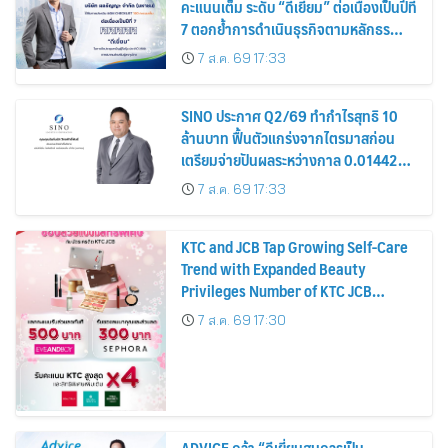
คะแนนเต็ม ระดับ “ดีเยี่ยม” ต่อเนื่องเป็นปีที่
7 ตอกย้ำการดำเนินธุรกิจตามหลักธร
รมาภิบาล โปร่งใส สร้างความเชื่อมั่นผู้ถือ
7 ส.ค. 69 17:33
หุ้น
SINO ประกาศ Q2/69 ทำกำไรสุทธิ 10
ล้านบาท ฟื้นตัวแกร่งจากไตรมาสก่อน
เตรียมจ่ายปันผลระหว่างกาล 0.014423
บาทต่อหุ้น ครึ่งปีหลังมุ่งเติบโตต่อเนื่อง
7 ส.ค. 69 17:33
KTC and JCB Tap Growing Self-Care
Trend with Expanded Beauty
Privileges Number of KTC JCB
Cardmembers Spending on
7 ส.ค. 69 17:30
Cosmetics Rises 26%
ADVICE คว้า “ดีเยี่ยมสมควรเป็น