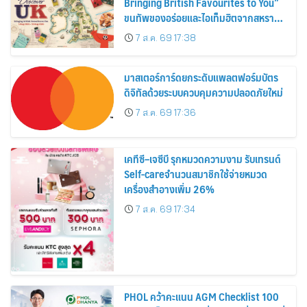
Bringing British Favourites to You”
ขนทัพของอร่อยและไอเท็มฮิตจากสหราช
อาณาจักร ส่งตรงถึงมือตั้งแต่วันนี้ – 18
7 ส.ค. 69 17:38
สิงหาคมนี้
มาสเตอร์การ์ดยกระดับแพลตฟอร์มบัตร
ดิจิทัลด้วยระบบควบคุมความปลอดภัยใหม่
7 ส.ค. 69 17:36
เคทีซี–เจซีบี รุกหมวดความงาม รับเทรนด์
Self-careจำนวนสมาชิกใช้จ่ายหมวด
เครื่องสำอางเพิ่ม 26%
7 ส.ค. 69 17:34
PHOL คว้าคะแนน AGM Checklist 100