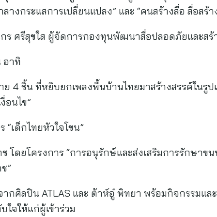
ามกลางกระแสการเปลี่ยนแปลง” และ “คนสร้างสื่อ สื่อสร้า
 ศรีสุขใส ผู้จัดการกองทุนพัฒนาสื่อปลอดภัยและสร้
ทุน อาทิ
ย 4 ชิ้น ที่หยิบยกเพลงพื้นบ้านไทยมาสร้างสรรค์ในร
ไร้เงื่อนไข”
าร “เด็กไทยหัวใจโขน”
ช โดยโครงการ “การอนุรักษ์และส่งเสริมการรักษาขน
าช”
์ตจากศิลปิน ATLAS และ ต้าห์อู๋ พิทยา พร้อมกิจกรรม
จให้แก่ผู้เข้าร่วม