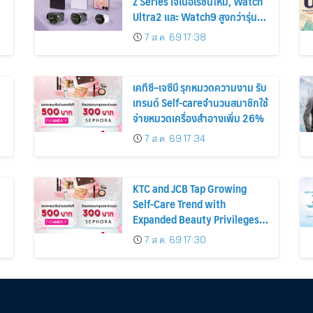
Z Series เจเนอเรชันใหม่, Watch
Ultra2 และ Watch9 สูงกว่ารุ่น
ก่อนหน้ากว่า 30%
7 ส.ค. 69 17:38
เคทีซี–เจซีบี รุกหมวดความงาม รับ
เทรนด์ Self-careจำนวนสมาชิกใช้
จ่ายหมวดเครื่องสำอางเพิ่ม 26%
7 ส.ค. 69 17:34
KTC and JCB Tap Growing
Self-Care Trend with
Expanded Beauty Privileges
น
Number of KTC JCB
7 ส.ค. 69 17:30
Cardmembers Spending on
Cosmetics Rises 26%