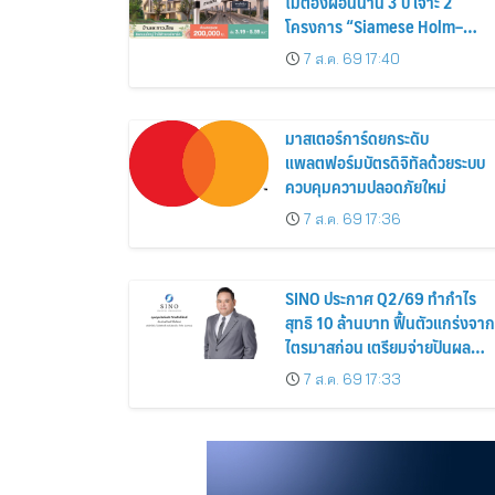
ไม่ต้องผ่อนนาน 3 ปี เจาะ 2
โครงการ “Siamese Holm–
Siamese Blossom” พร้อม
7 ส.ค. 69 17:40
ส่วนลดและสิทธิพิเศษถึง 31
สิงหาคม 2569
มาสเตอร์การ์ดยกระดับ
แพลตฟอร์มบัตรดิจิทัลด้วยระบบ
ควบคุมความปลอดภัยใหม่
7 ส.ค. 69 17:36
SINO ประกาศ Q2/69 ทำกำไร
สุทธิ 10 ล้านบาท ฟื้นตัวแกร่งจาก
ไตรมาสก่อน เตรียมจ่ายปันผล
ระหว่างกาล 0.014423 บาทต่อหุ้
7 ส.ค. 69 17:33
ครึ่งปีหลังมุ่งเติบโตต่อเนื่อง