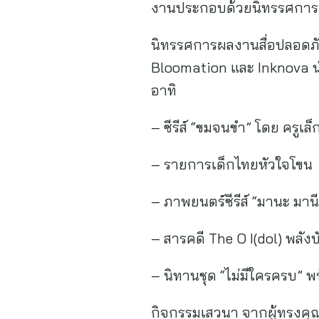
งานประกอบด้วยนิทรรศการแ
นิทรรศการผลงานสื่อปลอดภัย
Bloomation และ Inknova นำเ
อาทิ
– ซีรีส์ “ขมจนขำ” โดย ครูเล
– รายการเด็กไทยหัวใจโขน
– ภาพยนตร์ซีรีส์ “มานะ มา
– สารคดี The O I(dol) พลัง
– นิทานชุด “ไม่มีใครครบ”
กิจกรรมเสวนา จากผู้ทรงคุณวุ