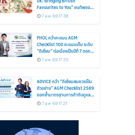
UK: Bringing British
Favourites to You” ขนทัพของ
อร่อยและไอเท็มฮิตจากสหราช
7 ส.ค. 69 17:38
อาณาจักร ส่งตรงถึงมือตั้งแต่วัน
นี้ – 18 สิงหาคมนี้
PHOL คว้าคะแนน AGM
Checklist 100 คะแนนเต็ม ระดับ
“ดีเยี่ยม” ต่อเนื่องเป็นปีที่ 7 ตอกย้ำ
การดำเนินธุรกิจตามหลักธรรมาภิ
7 ส.ค. 69 17:33
บาล โปร่งใส สร้างความเชื่อมั่นผู้
ถือหุ้น
ADVICE คว้า “ดีเยี่ยมสมควรเป็น
ตัวอย่าง” AGM Checklist 2569
ตอกย้ำมาตรฐานการกำกับดูแล
กิจการที่ดี
7 ส.ค. 69 17:27