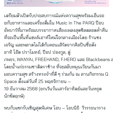
เตรียมตัวเปิดรับประสบการณ์แห่งความสุขพร้อมเอ็นจอ
ยกับอาหารและเครื่องดื่มใน Music in The PARQ ป๊อบ
อัพบาร์ที่มาพร้อมบรรยากาศเสียงเพลงสุดชิลตลอดค่ำคืน
ที่จะเป็นพื้นที่แฮงค์เอาท์ใหม่ใจกลางเมืองโดย ร้านชง
เจริญ และพลาดไม่ได้กับคอนเสิร์ตจากศิลปินชื่อดัง
อาทิ โอ๊ต ปราโมทย์, ป๊อป ปองกูล, ตู่
ภพธร, WANYAi, FREEHAND, F.HERO และ Blackbeans ส
โดยน้ำแร่ธรรมชาติตราช้าง ที่จะสลับหมุนเวียนกันมา
มอบความสุข สร้างทรงจำที่ดี ๆ ร่วมกัน ณ ลานกิจกรรม Q
Space ตั้งแต่วันที่ 25 พฤศจิกายน –
19 ธันวาคม 2568 (ยกเว้นวันเสาร์อาทิตย์และวันหยุด
นักขัตฤกษ์)
พบกับแขกรับเชิญสุดพิเศษ โอบ – โอบนิธิ วิวรรธนวราง