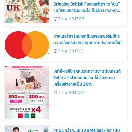
Bringing British Favourites to You”
ขนทัพของอร่อยและไอเท็มฮิตจากสหราช
อาณาจักร ส่งตรงถึงมือตั้งแต่วันนี้ – 18
7 ส.ค. 69 17:38
สิงหาคมนี้
มาสเตอร์การ์ดยกระดับแพลตฟอร์มบัตร
ดิจิทัลด้วยระบบควบคุมความปลอดภัยใหม่
7 ส.ค. 69 17:36
เคทีซี–เจซีบี รุกหมวดความงาม รับเทรนด์
Self-careจำนวนสมาชิกใช้จ่ายหมวด
เครื่องสำอางเพิ่ม 26%
7 ส.ค. 69 17:34
PHOL คว้าคะแนน AGM Checklist 100