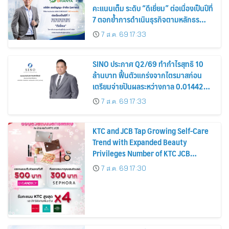
คะแนนเต็ม ระดับ “ดีเยี่ยม” ต่อเนื่องเป็นปีที่
7 ตอกย้ำการดำเนินธุรกิจตามหลักธร
รมาภิบาล โปร่งใส สร้างความเชื่อมั่นผู้ถือ
7 ส.ค. 69 17:33
หุ้น
SINO ประกาศ Q2/69 ทำกำไรสุทธิ 10
ล้านบาท ฟื้นตัวแกร่งจากไตรมาสก่อน
เตรียมจ่ายปันผลระหว่างกาล 0.014423
บาทต่อหุ้น ครึ่งปีหลังมุ่งเติบโตต่อเนื่อง
7 ส.ค. 69 17:33
KTC and JCB Tap Growing Self-Care
Trend with Expanded Beauty
Privileges Number of KTC JCB
Cardmembers Spending on
7 ส.ค. 69 17:30
Cosmetics Rises 26%