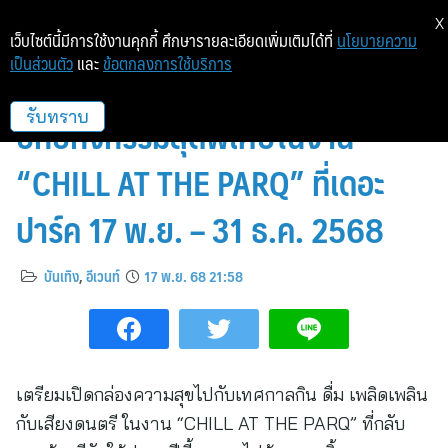
X
เว็บไซต์นี้มีการใช้งานคุกกี้ ศึกษารายละเอียดเพิ่มเติมได้ที่
นโยบายความ
เป็นส่วนตัว
และ
ข้อตกลงการใช้บริการ
เปิดรับโมเมนต์แห่งความสุข ส่งท้าย
ปีกับกิจกรรมสุดพิเศษในงาน
รับทราบ
“CHILL AT THE PARQ” ที่เดอะ
ปาร์ค 17 พ.ย. – 31 ธ.ค. 2568
บันเทิง
,
อีเวนท์
17 พ.ย. 68 21:58
เตรียมเปิดกล่องความสุขไปกับเทศกาลกิน ดื่ม เพลิดเพลิน
กับเสียงดนตรี ในงาน “CHILL AT THE PARQ” ที่กลับ