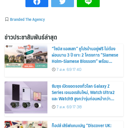
Branded The Agency
ข่าวประชาสัมพันธ์ล่าสุด
“ไซมิส แอสเสท” ชูโปรบ้านอยู่ฟรี ไม่ต้อง
ผ่อนนาน 3 ปี เจาะ 2 โครงการ “Siamese
Holm–Siamese Blossom” พร้อม
ส่วนลดและสิทธิพิเศษถึง 31 สิงหาคม
7 ส.ค. 69 17:40
2569
ซัมซุง เปิดยอดจองทั่วโลก Galaxy Z
Series เจเนอเรชันใหม่, Watch Ultra2
และ Watch9 สูงกว่ารุ่นก่อนหน้ากว่า
30%
7 ส.ค. 69 17:38
ท็อปส์ เสิร์ฟแคมเปญ “Discover UK: