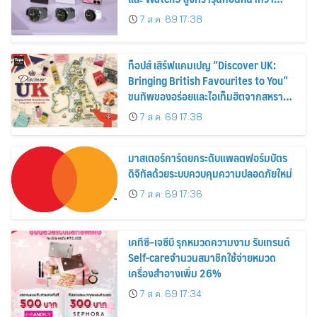
30%
7 ส.ค. 69 17:38
ท็อปส์ เสิร์ฟแคมเปญ “Discover UK:
Bringing British Favourites to You”
ขนทัพของอร่อยและไอเท็มฮิตจากสหราช
อาณาจักร ส่งตรงถึงมือตั้งแต่วันนี้ – 18
7 ส.ค. 69 17:38
สิงหาคมนี้
มาสเตอร์การ์ดยกระดับแพลตฟอร์มบัตร
ดิจิทัลด้วยระบบควบคุมความปลอดภัยใหม่
7 ส.ค. 69 17:36
เคทีซี–เจซีบี รุกหมวดความงาม รับเทรนด์
Self-careจำนวนสมาชิกใช้จ่ายหมวด
เครื่องสำอางเพิ่ม 26%
7 ส.ค. 69 17:34