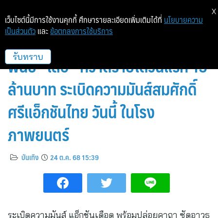
X
เว็บไซต์นี้มีการใช้งานคุกกี้ ศึกษารายละเอียดเพิ่มเติมได้ที่
นโยบายความ
เป็นส่วนตัว
และ
ข้อตกลงการใช้บริการ
เปิดตัวอันดับหนึ่ง ทุบทั้งจักรวาลขุน
พันธ์ “เสือ” กวาดรายได้วันแรก 15
รับทราบ
ล้านบาท ระเบิดความมันส์สมศักดิ์
ศรีแอ็กชันไทย วันนี้ ในโรง
ภาพยนตร์
บันเทิง
24 ต.ค. 68 15:39
ระเบิดความมันส์ แอ็กชันเดือด พร้อมปล่อยคาถา ซัดอาวุธ