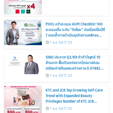
PHOL คว้าคะแนน AGM Checklist 100
คะแนนเต็ม ระดับ “ดีเยี่ยม” ต่อเนื่องเป็นปีที่
7 ตอกย้ำการดำเนินธุรกิจตามหลักธร
รมาภิบาล โปร่งใส สร้างความเชื่อมั่นผู้ถือ
7 ส.ค. 69 17:33
หุ้น
SINO ประกาศ Q2/69 ทำกำไรสุทธิ 10
ล้านบาท ฟื้นตัวแกร่งจากไตรมาสก่อน
เตรียมจ่ายปันผลระหว่างกาล 0.014423
บาทต่อหุ้น ครึ่งปีหลังมุ่งเติบโตต่อเนื่อง
7 ส.ค. 69 17:33
KTC and JCB Tap Growing Self-Care
Trend with Expanded Beauty
Privileges Number of KTC JCB
Cardmembers Spending on
7 ส.ค. 69 17:30
Cosmetics Rises 26%