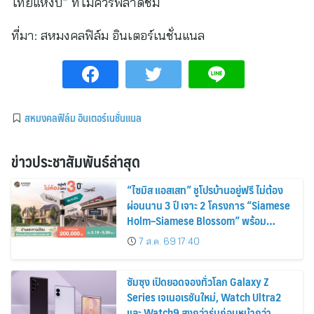
ไทยแห่งปี” ที่ไม่ควรพลาดชม
ที่มา:
สหมงคลฟิล์ม อินเตอร์เนชั่นแนล
สหมงคลฟิล์ม อินเตอร์เนชั่นแนล
ข่าวประชาสัมพันธ์ล่าสุด
“ไซมิส แอสเสท” ชูโปรบ้านอยู่ฟรี ไม่ต้อง
ผ่อนนาน 3 ปี เจาะ 2 โครงการ “Siamese
Holm–Siamese Blossom” พร้อม
ส่วนลดและสิทธิพิเศษถึง 31 สิงหาคม
7 ส.ค. 69 17:40
2569
ซัมซุง เปิดยอดจองทั่วโลก Galaxy Z
Series เจเนอเรชันใหม่, Watch Ultra2
และ Watch9 สูงกว่ารุ่นก่อนหน้ากว่า