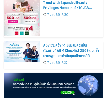
Trend with Expanded Beauty
Privileges Number of KTC JCB
Cardmembers Spending on
7 ส.ค. 69 17:30
Cosmetics Rises 26%
ADVICE คว้า “ดีเยี่ยมสมควรเป็น
ตัวอย่าง” AGM Checklist 2569 ตอกย้ำ
มาตรฐานการกำกับดูแลกิจการที่ดี
7 ส.ค. 69 17:27