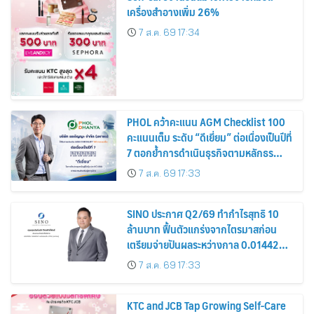
เครื่องสำอางเพิ่ม 26%
7 ส.ค. 69 17:34
PHOL คว้าคะแนน AGM Checklist 100
คะแนนเต็ม ระดับ “ดีเยี่ยม” ต่อเนื่องเป็นปีที่
7 ตอกย้ำการดำเนินธุรกิจตามหลักธร
รมาภิบาล โปร่งใส สร้างความเชื่อมั่นผู้ถือ
7 ส.ค. 69 17:33
หุ้น
SINO ประกาศ Q2/69 ทำกำไรสุทธิ 10
ล้านบาท ฟื้นตัวแกร่งจากไตรมาสก่อน
เตรียมจ่ายปันผลระหว่างกาล 0.014423
บาทต่อหุ้น ครึ่งปีหลังมุ่งเติบโตต่อเนื่อง
7 ส.ค. 69 17:33
KTC and JCB Tap Growing Self-Care