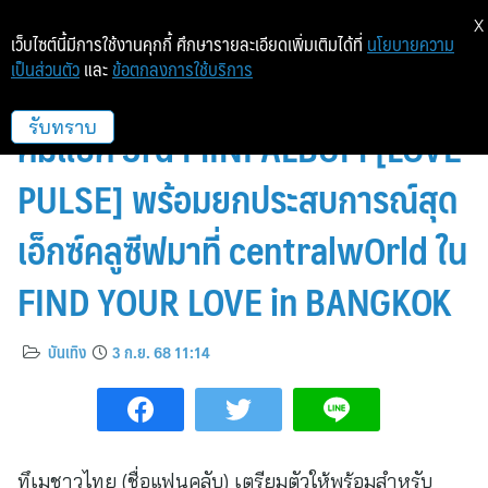
X
เว็บไซต์นี้มีการใช้งานคุกกี้ ศึกษารายละเอียดเพิ่มเติมได้ที่
นโยบายความ
เป็นส่วนตัว
และ
ข้อตกลงการใช้บริการ
TREASURE ปลุกหัวใจทึเมชาวไทย!
คัมแบค 3rd MINI ALBUM [LOVE
รับทราบ
PULSE] พร้อมยกประสบการณ์สุด
เอ็กซ์คลูซีฟมาที่ centralwOrld ใน
FIND YOUR LOVE in BANGKOK
บันเทิง
3 ก.ย. 68 11:14
ทึเมชาวไทย (ชื่อแฟนคลับ) เตรียมตัวให้พร้อมสำหรับ