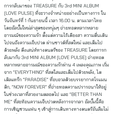
การกลับมาของ TREASURE กับ 3rd MINI ALBUM
[LOVE PULSE] ที่จะวางจำหน่ายอย่างเป็นทางการ ใน
วันจันทร์ที่ 1 กันยายนนี้ เวลา 16.00 น. ตามเวลาไทย
โดยอัลบั้มใหม่ล่าสุดของหนุ่มๆ ถ่ายทอดหลากหลาย
อารมณ์ของความรัก ตั้งแต่ความไร้เดียงสา ความตื่นเต้น
ไปจนถึงความเจ็บปวด ผ่านซาวด์ที่สดใหม่ และเต็มไป
ด้วยพลัง ดึงเสน่ห์ทางดนตรีของ TREASURE โดยการก
ลับมากับ 3rd MINI ALBUM [LOVE PULSE] ถ่ายทอด
หลากหลายอารมณ์ของความรักผ่าน 4 เพลงคุณภาพ เริ่ม
จาก “EVERYTHING” ที่สดใสและเต็มไปด้วยพลัง, ไต
เติลแทร็ก “PARADISE” ที่อบอวลด้วยบรรยากาศโรแมน
ติก, “NOW FOREVER” ที่ถ่ายทอดความปรารถนาให้อยู่
ในช่วงเวลาที่สวยงามตลอดไป และ “BETTER THAN
ME” ที่สะท้อนความเจ็บปวดหลังการจากลา อัลบั้มนี้คือ
การเชิญชวนแฟน ๆ เข้าสู่การเดินทางทางดนตรีอันลืมไม่