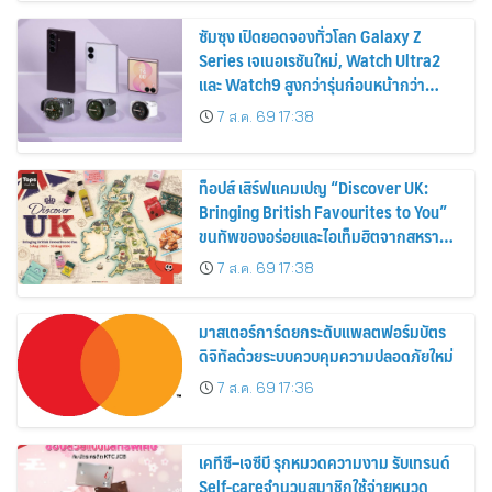
ซัมซุง เปิดยอดจองทั่วโลก Galaxy Z
Series เจเนอเรชันใหม่, Watch Ultra2
และ Watch9 สูงกว่ารุ่นก่อนหน้ากว่า
30%
7 ส.ค. 69 17:38
ท็อปส์ เสิร์ฟแคมเปญ “Discover UK:
Bringing British Favourites to You”
ขนทัพของอร่อยและไอเท็มฮิตจากสหราช
อาณาจักร ส่งตรงถึงมือตั้งแต่วันนี้ – 18
7 ส.ค. 69 17:38
สิงหาคมนี้
มาสเตอร์การ์ดยกระดับแพลตฟอร์มบัตร
ดิจิทัลด้วยระบบควบคุมความปลอดภัยใหม่
7 ส.ค. 69 17:36
เคทีซี–เจซีบี รุกหมวดความงาม รับเทรนด์
Self-careจำนวนสมาชิกใช้จ่ายหมวด