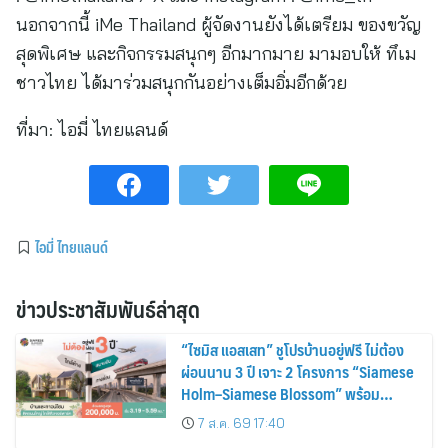
นอกจากนี้ iMe Thailand ผู้จัดงานยังได้เตรียม ของขวัญ
สุดพิเศษ และกิจกรรมสนุกๆ อีกมากมาย มามอบให้ ทึเม
ชาวไทย ได้มาร่วมสนุกกันอย่างเต็มอิ่มอีกด้วย
ที่มา:
ไอมี่ ไทยแลนด์
ไอมี่ ไทยแลนด์
ข่าวประชาสัมพันธ์ล่าสุด
“ไซมิส แอสเสท” ชูโปรบ้านอยู่ฟรี ไม่ต้อง
ผ่อนนาน 3 ปี เจาะ 2 โครงการ “Siamese
Holm–Siamese Blossom” พร้อม
ส่วนลดและสิทธิพิเศษถึง 31 สิงหาคม
7 ส.ค. 69 17:40
2569