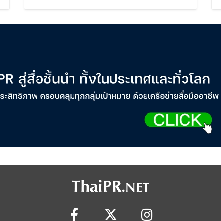
Cardmembers Spending on
Cosmetics Rises 26%