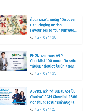
ท็อปส์ เสิร์ฟแคมเปญ “Discover
UK: Bringing British
Favourites to You” ขนทัพของ
อร่อยและไอเท็มฮิตจากสหราช
7 ส.ค. 69 17:38
อาณาจักร ส่งตรงถึงมือตั้งแต่วัน
นี้ – 18 สิงหาคมนี้
PHOL คว้าคะแนน AGM
Checklist 100 คะแนนเต็ม ระดับ
“ดีเยี่ยม” ต่อเนื่องเป็นปีที่ 7 ตอกย้ำ
การดำเนินธุรกิจตามหลักธรรมาภิ
7 ส.ค. 69 17:33
บาล โปร่งใส สร้างความเชื่อมั่นผู้
ถือหุ้น
ADVICE คว้า “ดีเยี่ยมสมควรเป็น
ตัวอย่าง” AGM Checklist 2569
ตอกย้ำมาตรฐานการกำกับดูแล
กิจการที่ดี
7 ส.ค. 69 17:27