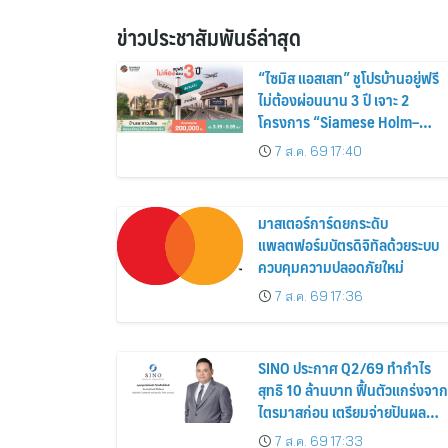
ข่าวประชาสัมพันธ์ล่าสุด
“ไซมิส แอสเสท” ชูโปรบ้านอยู่ฟรี
ไม่ต้องผ่อนนาน 3 ปี เจาะ 2
โครงการ “Siamese Holm–
Siamese Blossom” พร้อม
7 ส.ค. 69 17:40
ส่วนลดและสิทธิพิเศษถึง 31
สิงหาคม 2569
มาสเตอร์การ์ดยกระดับ
แพลตฟอร์มบัตรดิจิทัลด้วยระบบ
ควบคุมความปลอดภัยใหม่
7 ส.ค. 69 17:36
SINO ประกาศ Q2/69 ทำกำไร
สุทธิ 10 ล้านบาท ฟื้นตัวแกร่งจาก
ไตรมาสก่อน เตรียมจ่ายปันผล
ระหว่างกาล 0.014423 บาทต่อหุ้
7 ส.ค. 69 17:33