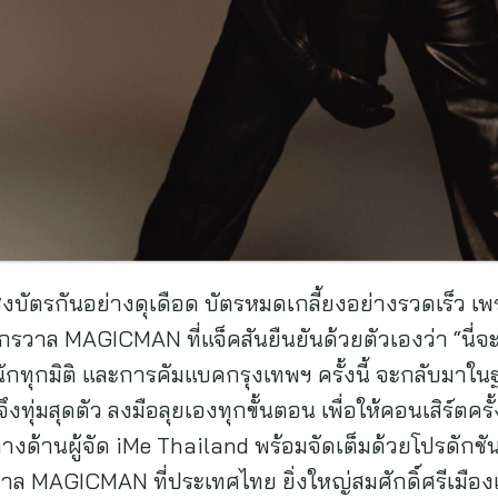
งบัตรกันอย่างดุเดือด บัตรหมดเกลี้ยงอย่างรวดเร็ว เ
รวาล MAGICMAN ที่แจ็คสันยืนยันด้วยตัวเองว่า “นี่จะไ
กทุกมิติ และการคัมแบคกรุงเทพฯ ครั้งนี้ จะกลับมาในฐ
ทุ่มสุดตัว ลงมือลุยเองทุกขั้นตอน เพื่อให้คอนเสิร์ตครั้
 ทางด้านผู้จัด iMe Thailand พร้อมจัดเต็มด้วยโปรดักชัน
วาล MAGICMAN ที่ประเทศไทย ยิ่งใหญ่สมศักดิ์ศรีเมืองเปิ