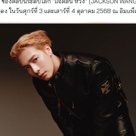
 ของศิลปินระดับโลก “แจ็คสัน หวัง” (JACKSON WAN
 ในวันศุกร์ที่ 3 และเสาร์ที่ 4 ตุลาคม 2568 ณ อิมแพ็