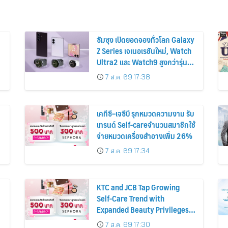
ซัมซุง เปิดยอดจองทั่วโลก Galaxy
Z Series เจเนอเรชันใหม่, Watch
Ultra2 และ Watch9 สูงกว่ารุ่น
ก่อนหน้ากว่า 30%
7 ส.ค. 69 17:38
เคทีซี–เจซีบี รุกหมวดความงาม รับ
เทรนด์ Self-careจำนวนสมาชิกใช้
จ่ายหมวดเครื่องสำอางเพิ่ม 26%
7 ส.ค. 69 17:34
KTC and JCB Tap Growing
Self-Care Trend with
Expanded Beauty Privileges
น
Number of KTC JCB
7 ส.ค. 69 17:30