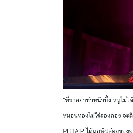
“พี่ขาอย่าทำหน้าบึ้ง หนูไม่ไ
หมอนทองไม่ใช่ลองกอง จะติดใ
PITTA P. ได้ฤกษ์ปล่อยของอ