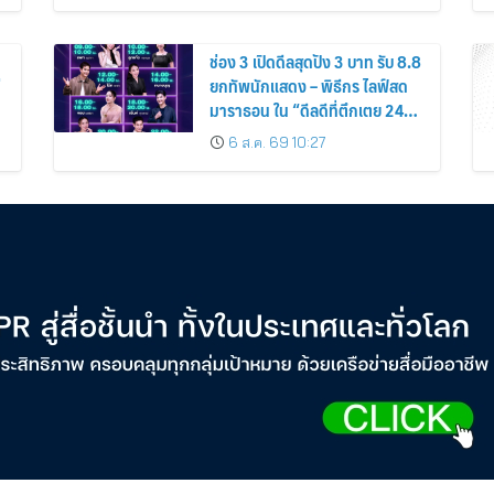
ช่อง 3 เปิดดีลสุดปัง 3 บาท รับ 8.8
่
ยกทัพนักแสดง – พิธีกร ไลฟ์สด
มาราธอน ใน “ดีลดีที่ตึกเตย 24
ชั่วโมง”
6 ส.ค. 69 10:27