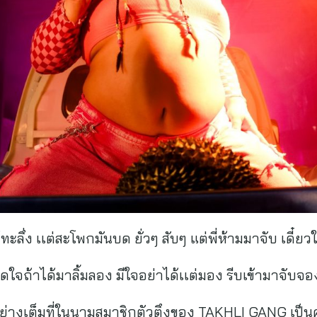
ด้ทะลึ่ง เเต่สะโพกมันบด ยั่วๆ สับๆ แต่พี่ห้ามมาจับ เดี
จถ้าได้มาลิ้มลอง มีใจอย่าได้เเต่มอง รีบเข้ามาจับจอง
ย่างเต็มที่ในนามสมาชิกตัวตึงของ TAKHLI GANG เป็นค