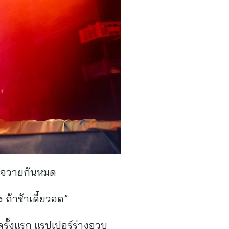
๋ยวใจวายกันหมด
 ถ้าช้าเดี๋ยวอด”
รั้งแรก แรปเปอร์ร่างอวบ