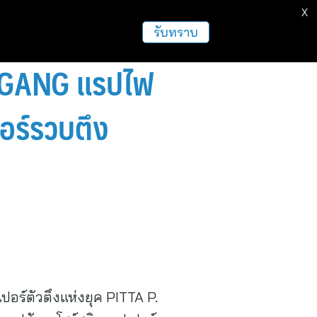
X
ธุรกิจ
ฝากข่าวประชาสัมพันธ์
อื่นๆ
รับทราบ
LI GANG แรปไฟ
อร์รวบตึง
อร์ตัวตึงแห่งยุค PITTA P.