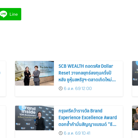
Line
SCB WEALTH ถอดรหัส Dollar
ย
Reset วางกลยุทธ์ลงทุนครึ่งปี
หลัง ชูหุ้นสหรัฐฯ-ตลาดเกิดใหม่
ผนวกบอนด์ระยะสั้น-กลางเสริม
6 ส.ค. 69 12:00
พอร์ตแกร่ง
กรุงศรีคว้ารางวัล Brand
Experience Excellence Award
ตอกย้ำคำมั่นสัญญาแบรนด์ “ชีวิต
ง่าย ได้ทุกวัน”
6 ส.ค. 69 10:41