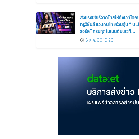
ส่งแรงเชียร์จากไทยให้ถึงเวทีโลก!
ทรูวิชั่นส์ ชวนคนไทยร่วมลุ้น “เนเน
รอยัล” ครบทุกโมเมนต์บนเวที
AMERICA’S GOT TALENT
6 ส.ค. 69 10:29
SEASON 21