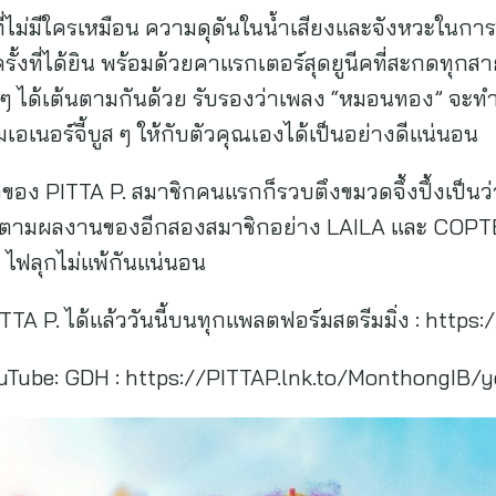
ดที่ไม่มีใครเหมือน ความดุดันในน้ำเสียงและจังหวะใน
รั้งที่ได้ยิน พร้อมด้วยคาแรกเตอร์สุดยูนีคที่สะกดทุกสา
ฟน ๆ ได้เต้นตามกันด้วย รับรองว่าเพลง “หมอนทอง” จะท
่มเอเนอร์จี้บูส ๆ ให้กับตัวคุณเองได้เป็นอย่างดีแน่นอน
อง PITTA P. สมาชิกคนแรกก็รวบตึงขมวดจึ้งปึ้งเป็นว่า
ติดตามผลงานของอีกสองสมาชิกอย่าง LAILA และ COPT
ผ็ด ไฟลุกไม่แพ้กันแน่นอน
TA P. ได้แล้ววันนี้บนทุกแพลตฟอร์มสตรีมมิ่ง : http
YouTube: GDH : https://PITTAP.lnk.to/MonthongIB/