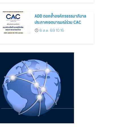
ADD ตอกย้ำองค์กรธรรมาภิบาล
ประกาศเจตนารมณ์ร่วม CAC
6 ส.ค. 69 10:16