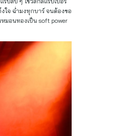
รปสับ ๆ โชว์สกิลแรปเปอร์
บถึงใจ ฉ่ำมงทุกบาร์ จนต้องขอ
ดันหมอนทองเป็น soft power