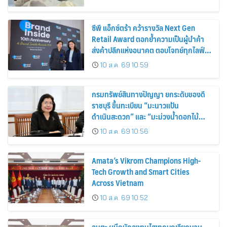
ซีพี แอ็กซ์ตร้า คว้ารางวัล Next Gen
Retail Award ตอกย้ำความเป็นผู้นำค้า
ส่งค้าปลีกแห่งอนาคต ตอบโจทย์ทุกไลฟ์
สไตล์ผู้บริโภค
10 ส.ค. 69 10:59
กรมทรัพย์สินทางปัญญา ยกระดับของดี
ราชบุรี ขึ้นทะเบียน “มะนาวแป้น
ดำเนินสะดวก” และ “มะม่วงน้ำดอกไม้
ราชบุรี” เป็น GI น้องใหม่ เดินหน้าเพิ่ม
10 ส.ค. 69 10:56
มูลค่าเกษตรอัตลักษณ์ ขับเคลื่อน
เศรษฐกิจชุมชน
Amata’s Vikrom Champions High-
Tech Growth and Smart Cities
Across Vietnam
10 ส.ค. 69 10:52
อมตะ ผนึกนักลงทุนไฮเทคบุกเวียดนาม