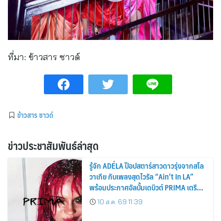
ที่มา:
ข้าวสาร ซาวด์
ข้าวสาร ซาวด์
ข่าวประชาสัมพันธ์ล่าสุด
รู้จัก ADÉLA ป๊อปสตาร์สาวดาวรุ่งจากสโล
วาเกีย กับเพลงสุดไวรัล “Ain’t In LA”
พร้อมประกาศอัลบั้มเดบิวต์ PRIMA เตรียม
ปล่อย 4 ก.ย. นี้
10 ส.ค. 69 11:39