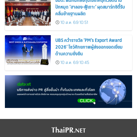
ปักหมุด ‘ฮาลอง-ฟู้เถาะ’ ผุดสมาร์ทซิตี้รับ
คลื่นย้ายฐานผลิต
10 ส.ค. 69 10:51
UBS คว้ารางวัล ‘PM’s Export Award
2026’ โชว์ศักยภาพผู้ส่งออกยอดเยี่ยม
ด้านความยั่งยืน
10 ส.ค. 69 10:45