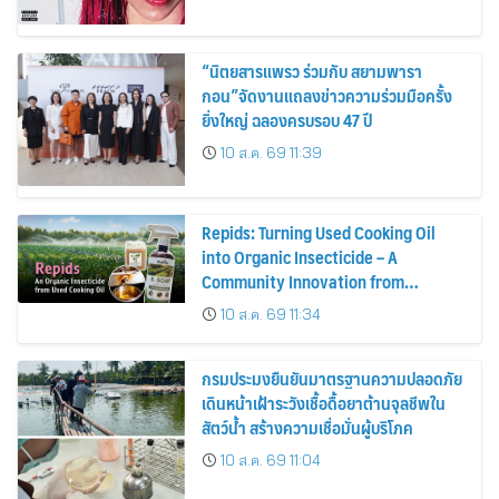
“นิตยสารแพรว ร่วมกับ สยามพารา
กอน”จัดงานแถลงข่าวความร่วมมือครั้ง
ยิ่งใหญ่ ฉลองครบรอบ 47 ปี
10 ส.ค. 69 11:39
Repids: Turning Used Cooking Oil
into Organic Insecticide – A
Community Innovation from
Chulalongkorn University
10 ส.ค. 69 11:34
กรมประมงยืนยันมาตรฐานความปลอดภัย
เดินหน้าเฝ้าระวังเชื้อดื้อยาต้านจุลชีพใน
สัตว์น้ำ สร้างความเชื่อมั่นผู้บริโภค
10 ส.ค. 69 11:04