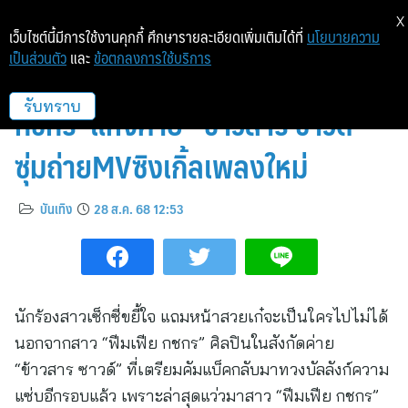
X
เว็บไซต์นี้มีการใช้งานคุกกี้ ศึกษารายละเอียดเพิ่มเติมได้ที่
นโยบายความ
เป็นส่วนตัว
และ
ข้อตกลงการใช้บริการ
ทวงบัลลังก์ความแซ่บ“ฟีมเฟีย
กชกร”แห่งค่าย “ข้าวสาร ซาวด์”
รับทราบ
ซุ่มถ่ายMVซิงเกิ้ลเพลงใหม่
บันเทิง
28 ส.ค. 68 12:53
นักร้องสาวเซ็กซี่ขยี้ใจ แถมหน้าสวยเก๋จะเป็นใครไปไม่ได้
นอกจากสาว “ฟีมเฟีย กชกร” ศิลปินในสังกัดค่าย
“ข้าวสาร ซาวด์” ที่เตรียมคัมแบ็คกลับมาทวงบัลลังก์ความ
แซ่บอีกรอบแล้ว เพราะล่าสุดแว่วมาสาว “ฟีมเฟีย กชกร”