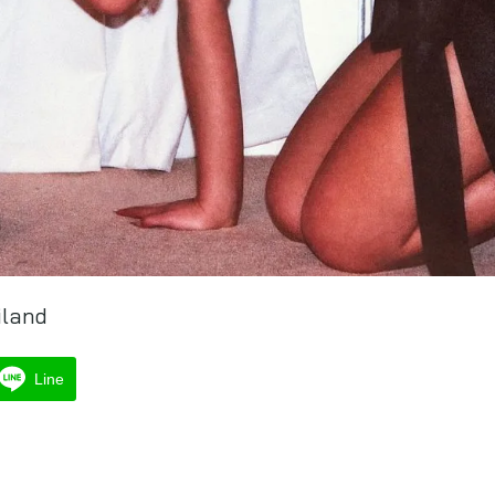
iland
Line