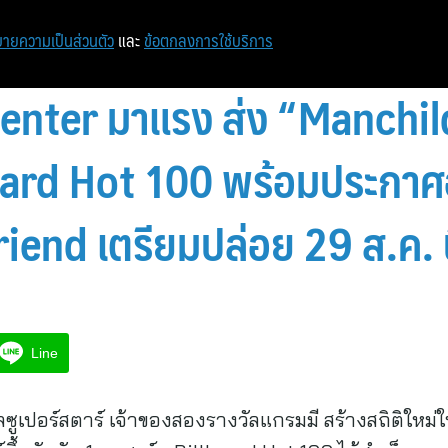
หน้าแรก
ท่องเที่ยว
ไอที
เศรษฐกิจ/การเงิน
ายความเป็นส่วนตัว
และ
ข้อตกลงการใช้บริการ
nter มาแรง ส่ง “Manchild
board Hot 100 พร้อมประกาศอั
iend เตรียมปล่อย 29 ส.ค. น
Line
ปอร์สตาร์ เจ้าของสองรางวัลแกรมมี สร้างสถิติใหม่ให้กั