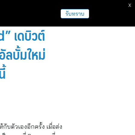
X
ธุรกิจ
ฝากข่าวประชาสัมพันธ์
อื่นๆ
รับทราบ
” เดบิวต์
ลบั้มใหม่
ี้
บตัวเองอีกครั้ง เมื่อส่ง