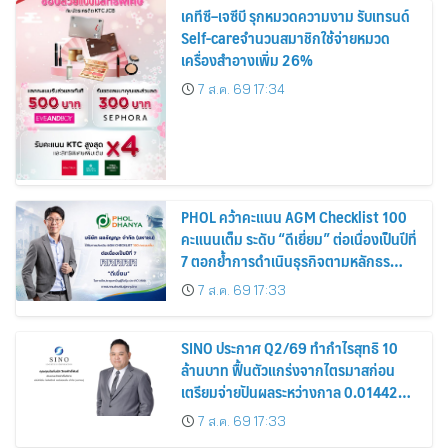
เคทีซี–เจซีบี รุกหมวดความงาม รับเทรนด์
Self-careจำนวนสมาชิกใช้จ่ายหมวด
เครื่องสำอางเพิ่ม 26%
7 ส.ค. 69 17:34
PHOL คว้าคะแนน AGM Checklist 100
คะแนนเต็ม ระดับ “ดีเยี่ยม” ต่อเนื่องเป็นปีที่
7 ตอกย้ำการดำเนินธุรกิจตามหลักธร
รมาภิบาล โปร่งใส สร้างความเชื่อมั่นผู้ถือ
7 ส.ค. 69 17:33
หุ้น
SINO ประกาศ Q2/69 ทำกำไรสุทธิ 10
ล้านบาท ฟื้นตัวแกร่งจากไตรมาสก่อน
เตรียมจ่ายปันผลระหว่างกาล 0.014423
บาทต่อหุ้น ครึ่งปีหลังมุ่งเติบโตต่อเนื่อง
7 ส.ค. 69 17:33