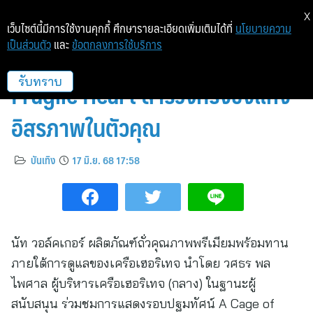
X
เว็บไซต์นี้มีการใช้งานคุกกี้ ศึกษารายละเอียดเพิ่มเติมได้ที่
นโยบายความ
เป็นส่วนตัว
และ
ข้อตกลงการใช้บริการ
นัท วอล์คเกอร์ x A Cage of
Fragile Heart สำรวจกรงขังแห่ง
รับทราบ
อิสรภาพในตัวคุณ
บันเทิง
17 มิ.ย. 68 17:58
นัท วอล์คเกอร์ ผลิตภัณฑ์ถั่วคุณภาพพรีเมียมพร้อมทาน
ภายใต้การดูแลของเครือเฮอริเทจ นำโดย วศธร พล
ไพศาล ผู้บริหารเครือเฮอริเทจ (กลาง) ในฐานะผู้
สนับสนุน ร่วมชมการแสดงรอบปฐมทัศน์ A Cage of