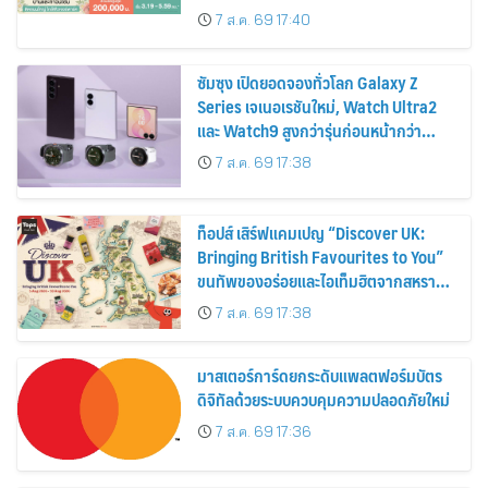
ส่วนลดและสิทธิพิเศษถึง 31 สิงหาคม
7 ส.ค. 69 17:40
2569
ซัมซุง เปิดยอดจองทั่วโลก Galaxy Z
Series เจเนอเรชันใหม่, Watch Ultra2
และ Watch9 สูงกว่ารุ่นก่อนหน้ากว่า
30%
7 ส.ค. 69 17:38
ท็อปส์ เสิร์ฟแคมเปญ “Discover UK:
Bringing British Favourites to You”
ขนทัพของอร่อยและไอเท็มฮิตจากสหราช
อาณาจักร ส่งตรงถึงมือตั้งแต่วันนี้ – 18
7 ส.ค. 69 17:38
สิงหาคมนี้
มาสเตอร์การ์ดยกระดับแพลตฟอร์มบัตร
ดิจิทัลด้วยระบบควบคุมความปลอดภัยใหม่
7 ส.ค. 69 17:36