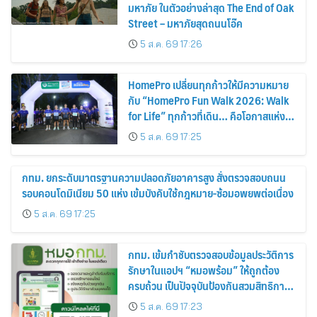
มหาภัย ในตัวอย่างล่าสุด The End of Oak
Street – มหาภัยสุดถนนโอ๊ค
5 ส.ค. 69 17:26
HomePro เปลี่ยนทุกก้าวให้มีความหมาย
กับ “HomePro Fun Walk 2026: Walk
for Life” ทุกก้าวที่เดิน… คือโอกาสแห่ง
การมีชีวิต
5 ส.ค. 69 17:25
กทม. ยกระดับมาตรฐานความปลอดภัยอาคารสูง สั่งตรวจสอบถนน
รอบคอนโดมิเนียม 50 แห่ง เข้มบังคับใช้กฎหมาย-ซ้อมอพยพต่อเนื่อง
5 ส.ค. 69 17:25
กทม. เข้มกำชับตรวจสอบข้อมูลประวัติการ
รักษาในแอปฯ “หมอพร้อม” ให้ถูกต้อง
ครบถ้วน เป็นปัจจุบันป้องกันสวมสิทธิการ
รักษา
5 ส.ค. 69 17:23