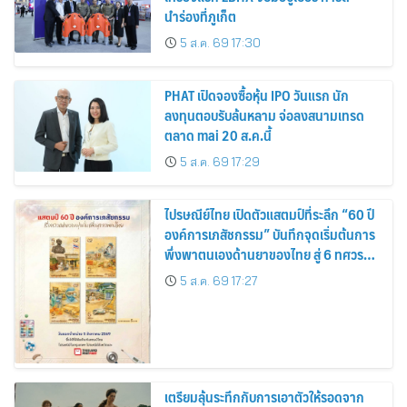
นำร่องที่ภูเก็ต
5 ส.ค. 69 17:30
PHAT เปิดจองซื้อหุ้น IPO วันแรก นัก
ลงทุนตอบรับล้นหลาม จ่อลงสนามเทรด
ตลาด mai 20 ส.ค.นี้
5 ส.ค. 69 17:29
ไปรษณีย์ไทย เปิดตัวแสตมป์ที่ระลึก “60 ปี
องค์การเภสัชกรรม” บันทึกจุดเริ่มต้นการ
พึ่งพาตนเองด้านยาของไทย สู่ 6 ทศวรรษ
แห่งการพัฒนาสุขภาพคนไทย
5 ส.ค. 69 17:27
เตรียมลุ้นระทึกกับการเอาตัวให้รอดจาก