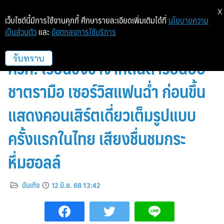
X
เว็บไซต์นี้มีการใช้งานคุกกี้ ศึกษารายละเอียดเพิ่มเติมได้ที่
นโยบายความ
เป็นส่วนตัว
และ
ข้อตกลงการใช้บริการ
Valley วงอินดี้จากแคนาดาที่สุดจะ
คิวท์! เรียนชงชาจากต้นตำรับฉบับ
รับทราบ
ชาตรามือ เซอร์วิสแฟนฉ่ำ ก่อนขึ้น
แสดงคอนเสิร์ตเดี่ยวเต็มรูปแบบ
ครั้งแรกในไทย เสียงชื่นชมกระ
หึ่มฮอลล์
บันเทิง
12 มิ.ย. 68 13:42