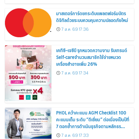
มาสเตอร์การ์ดยกระดับแพลตฟอร์มบัตร
ดิจิทัลด้วยระบบควบคุมความปลอดภัยใหม่
7 ส.ค. 69 17:36
เคทีซี–เจซีบี รุกหมวดความงาม รับเทรนด์
Self-careจำนวนสมาชิกใช้จ่ายหมวด
เครื่องสำอางเพิ่ม 26%
7 ส.ค. 69 17:34
PHOL คว้าคะแนน AGM Checklist 100
คะแนนเต็ม ระดับ “ดีเยี่ยม” ต่อเนื่องเป็นปีที่
7 ตอกย้ำการดำเนินธุรกิจตามหลักธร
รมาภิบาล โปร่งใส สร้างความเชื่อมั่นผู้ถือ
7 ส.ค. 69 17:33