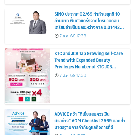
หุ้น
SINO ประกาศ Q2/69 ทำกำไรสุทธิ 10
ล้านบาท ฟื้นตัวแกร่งจากไตรมาสก่อน
เตรียมจ่ายปันผลระหว่างกาล 0.014423
บาทต่อหุ้น ครึ่งปีหลังมุ่งเติบโตต่อเนื่อง
7 ส.ค. 69 17:33
KTC and JCB Tap Growing Self-Care
Trend with Expanded Beauty
Privileges Number of KTC JCB
Cardmembers Spending on
7 ส.ค. 69 17:30
Cosmetics Rises 26%
ADVICE คว้า “ดีเยี่ยมสมควรเป็น
ตัวอย่าง” AGM Checklist 2569 ตอกย้ำ
มาตรฐานการกำกับดูแลกิจการที่ดี