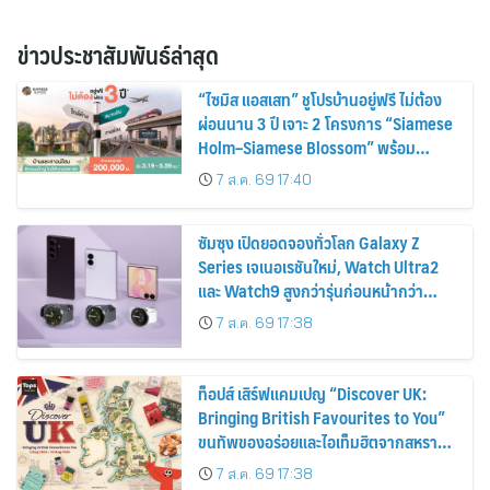
ข่าวประชาสัมพันธ์ล่าสุด
“ไซมิส แอสเสท” ชูโปรบ้านอยู่ฟรี ไม่ต้อง
ผ่อนนาน 3 ปี เจาะ 2 โครงการ “Siamese
Holm–Siamese Blossom” พร้อม
ส่วนลดและสิทธิพิเศษถึง 31 สิงหาคม
7 ส.ค. 69 17:40
2569
ซัมซุง เปิดยอดจองทั่วโลก Galaxy Z
Series เจเนอเรชันใหม่, Watch Ultra2
และ Watch9 สูงกว่ารุ่นก่อนหน้ากว่า
30%
7 ส.ค. 69 17:38
ท็อปส์ เสิร์ฟแคมเปญ “Discover UK:
Bringing British Favourites to You”
ขนทัพของอร่อยและไอเท็มฮิตจากสหราช
อาณาจักร ส่งตรงถึงมือตั้งแต่วันนี้ – 18
7 ส.ค. 69 17:38
สิงหาคมนี้