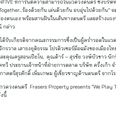
VE ที่การันตีความสามารถในแวดวงดนตรี ซึ่งบริษัทฯ 
ether…ร้องด้วยกัน เล่นด้วยกัน อบอุ่นไปด้วยกัน” จะเ
ของตนเอง พร้อมสานฝันในเส้นทางดนตรี และสร้างแรงบ
 กล่าว
ด้รับเกียรติจากคณะกรรมการซึ่งเป็นผู้คร่ำวอดในแ
– จักรวาล เสาธงยุติธรรม โปรดิวเซอร์มือฉมังของเมืองไทย
ุณครูสอนเปียโน, คุณต้าร์ – สุรชัย วงษ์บัวขาว นักร้
 ประธานเจ้าหน้าที่ฝ่ายการตลาด บริษัท ครึ่งเก้า จำกั
าศตรีสุรศักดิ์ เพิ่มเกษม ผู้เชี่ยวชาญด้านดนตรี จาก
วดวงดนตรี Frasers Property presents “We Play To
งนี้