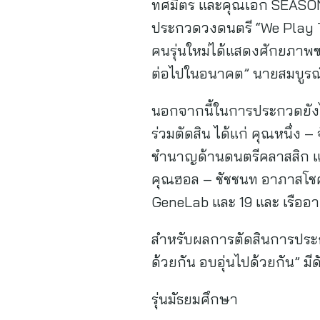
ทศมิตร และคุณเอก SEASONFI
ประกวดวงดนตรี “We Play Tog
คนรุ่นใหม่ได้แสดงศักยภาพ
ต่อไปในอนาคต” นายสมบูรณ์
นอกจากนี้ในการประกวดยังไ
ร่วมตัดสิน ได้แก่ คุณหนึ่ง 
ชำนาญด้านดนตรีคลาสสิก และค
คุณฮอล – ชัชชนท อาภาสโชคทวี
GeneLab และ 19 และ เรืออาก
สำหรับผลการตัดสินการประก
ด้วยกัน อบอุ่นไปด้วยกัน” มีดั
รุ่นมัธยมศึกษา