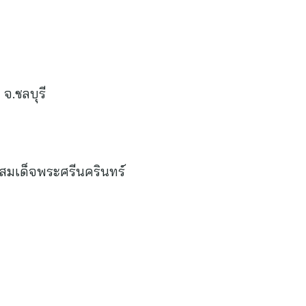
จ.ชลบุรี
ิสมเด็จพระศรีนครินทร์