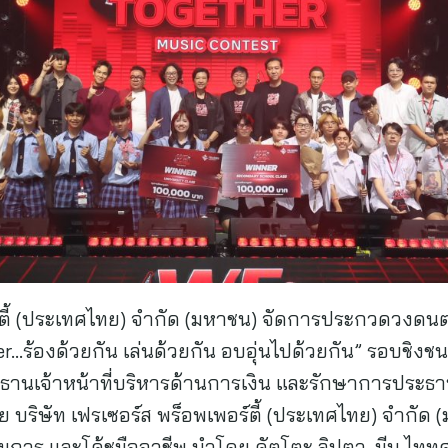
ร์ตี้ (ประเทศไทย) จำกัด (มหาชน) จัดการประกวดวงดนต
…ร้องด้วยกัน เล่นด้วยกัน อบอุ่นไปด้วยกัน” รอบชิงชน
านเจ้าหน้าที่บริหารด้านการเงิน และรักษาการประธานเจ
อาศัย บริษัท เฟรเซอร์ส พร็อพเพอร์ตี้ (ประเทศไทย) จำก
าร และโค้ชมืออาชีพ นำโดย คัตโตะ ลิปตา, มีน ไทท