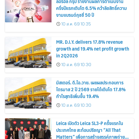
ลอรีอัล กรุ๊ป รายงานผลการดำเนินงาน
ครึ่งปีแรกเติบโต 6.5% คว้าลิขสิทธิ์ความ
งามแบรนด์กุชชี่ 50 ปี
10 ส.ค. 69 10:35
MR. D.I.Y. delivers 17.8% revenue
growth and 19.4% net profit growth
in 2Q2026
10 ส.ค. 69 10:30
มิสเตอร์. ดี.ไอ.วาย. เผยผลประกอบการ
ไตรมาส 2 ปี 2569 รายได้เติบโต 17.8%
กำไรสุทธิเพิ่มขึ้น 19.4%
10 ส.ค. 69 10:30
Leica เปิดตัว Leica SL3-P ครั้งแรกใน
ประเทศไทย สะท้อนปรัชญา “All That
Matters” เพื่อการสร้างสรรค์ภาพถ่าย