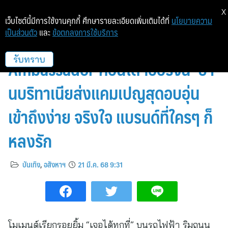
X
เว็บไซต์นี้มีการใช้งานคุกกี้ ศึกษารายละเอียดเพิ่มเติมได้ที่
นโยบายความ
เป็นส่วนตัว
และ
ข้อตกลงการใช้บริการ
“ณเดชน์ คูกิมิยะ” นั่งแท่น Brand
Ambassador คอนโดฯออริจิ้น–บ้า
รับทราบ
นบริทาเนียส่งแคมเปญสุดอบอุ่น
เข้าถึงง่าย จริงใจ แบรนด์ที่ใครๆ ก็
หลงรัก
บันเทิง
,
อสังหาฯ
21 มี.ค. 68 9:31
โมเมนต์เรียกรอยยิ้ม “เจอได้ทุกที่” บนรถไฟฟ้า ริมถนน