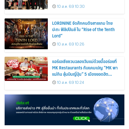
อย่างแท้จริง
10 ส.ค. 69 10:30
LORDNINE จัดศึกคนดังสายเกม ไทย
ปะทะ ฟิลิปปินส์ ใน “Rise of the Tenth
Lord”
10 ส.ค. 69 10:26
แอร์เอเชียชวนฉลองวันแม่ด้วยมื้ออร่อยที่
MK Restaurants กับแคมเปญ “MK พา
แม่กิน ลุ้นบินญี่ปุ่น” 5 เมืองยอดฮิต
โตเกียว โอซาก้า ซัปโปโร ฟุกุโอกะ และโอ
10 ส.ค. 69 10:24
กินาว่า