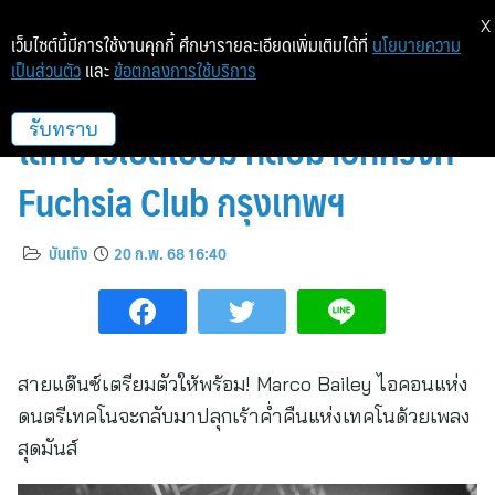
X
เว็บไซต์นี้มีการใช้งานคุกกี้ ศึกษารายละเอียดเพิ่มเติมได้ที่
นโยบายความ
เป็นส่วนตัว
และ
ข้อตกลงการใช้บริการ
Marco Bailey: สุดยอดดีเจระดับ
โลกชาวเบลเยี่ยม กลับมาอีกครั้งที่
รับทราบ
Fuchsia Club กรุงเทพฯ
บันเทิง
20 ก.พ. 68 16:40
สายแด๊นซ์เตรียมตัวให้พร้อม! Marco Bailey ไอคอนแห่ง
ดนตรีเทคโนจะกลับมาปลุกเร้าค่ำคืนแห่งเทคโนด้วยเพลง
สุดมันส์