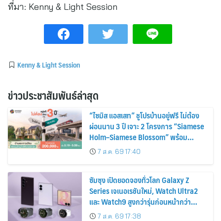
ที่มา:
Kenny & Light Session
Kenny & Light Session
ข่าวประชาสัมพันธ์ล่าสุด
“ไซมิส แอสเสท” ชูโปรบ้านอยู่ฟรี ไม่ต้อง
ผ่อนนาน 3 ปี เจาะ 2 โครงการ “Siamese
Holm–Siamese Blossom” พร้อม
ส่วนลดและสิทธิพิเศษถึง 31 สิงหาคม
7 ส.ค. 69 17:40
2569
ซัมซุง เปิดยอดจองทั่วโลก Galaxy Z
Series เจเนอเรชันใหม่, Watch Ultra2
และ Watch9 สูงกว่ารุ่นก่อนหน้ากว่า
30%
7 ส.ค. 69 17:38