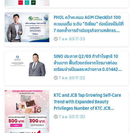
PHOL คว้าคะแนน AGM Checklist 100
คะแนนเต็ม ระดับ “ดีเยี่ยม” ต่อเนื่องเป็นปีที่
7 ตอกย้ำการดำเนินธุรกิจตามหลักธร
รมาภิบาล โปร่งใส สร้างความเชื่อมั่นผู้ถือ
7 ส.ค. 69 17:33
หุ้น
SINO ประกาศ Q2/69 ทำกำไรสุทธิ 10
ล้านบาท ฟื้นตัวแกร่งจากไตรมาสก่อน
เตรียมจ่ายปันผลระหว่างกาล 0.014423
บาทต่อหุ้น ครึ่งปีหลังมุ่งเติบโตต่อเนื่อง
7 ส.ค. 69 17:33
KTC and JCB Tap Growing Self-Care
Trend with Expanded Beauty
Privileges Number of KTC JCB
Cardmembers Spending on
7 ส.ค. 69 17:30
Cosmetics Rises 26%