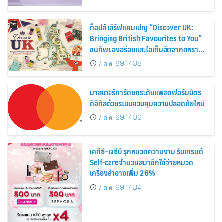
ท็อปส์ เสิร์ฟแคมเปญ “Discover UK:
Bringing British Favourites to You”
ขนทัพของอร่อยและไอเท็มฮิตจากสหราช
อาณาจักร ส่งตรงถึงมือตั้งแต่วันนี้ – 18
7 ส.ค. 69 17:38
สิงหาคมนี้
มาสเตอร์การ์ดยกระดับแพลตฟอร์มบัตร
ดิจิทัลด้วยระบบควบคุมความปลอดภัยใหม่
7 ส.ค. 69 17:36
เคทีซี–เจซีบี รุกหมวดความงาม รับเทรนด์
Self-careจำนวนสมาชิกใช้จ่ายหมวด
เครื่องสำอางเพิ่ม 26%
7 ส.ค. 69 17:34